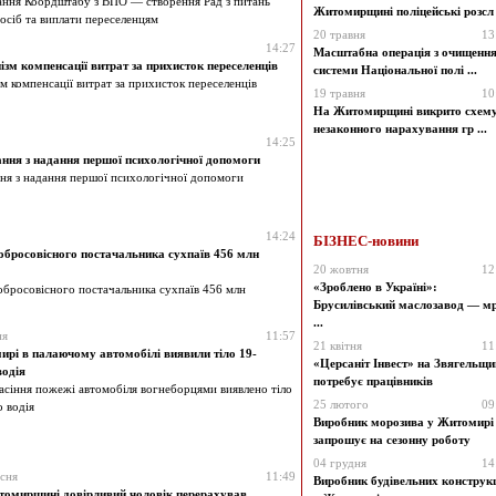
ання Коордштабу з ВПО — створення Рад з питань
Житомирщині поліцейські розсл .
осіб та виплати переселенцям
20 травня
13
14:27
Масштабна операція з очищенн
зм компенсації витрат за прихисток переселенців
системи Національної полі ...
м компенсації витрат за прихисток переселенців
19 травня
10
На Житомирщині викрито схем
незаконного нарахування гр ...
14:25
ння з надання першої психологічної допомоги
ня з надання першої психологічної допомоги
14:24
БІЗНЕС-новини
обросовісного постачальника сухпаїв 456 млн
20 жовтня
12
«Зроблено в Україні»:
обросовісного постачальника сухпаїв 456 млн
Брусилівський маслозавод — мр
...
ня
11:57
21 квітня
11
рі в палаючому автомобілі виявили тіло 19-
«Церсаніт Інвест» на Звягельщи
водія
потребує працівників
гасіння пожежі автомобіля вогнеборцями виявлено тіло
25 лютого
09
о водія
Виробник морозива у Житомирі
запрошує на сезонну роботу
04 грудня
14
сня
11:49
Виробник будівельних конструк
омирщині довірливий чоловік перерахував