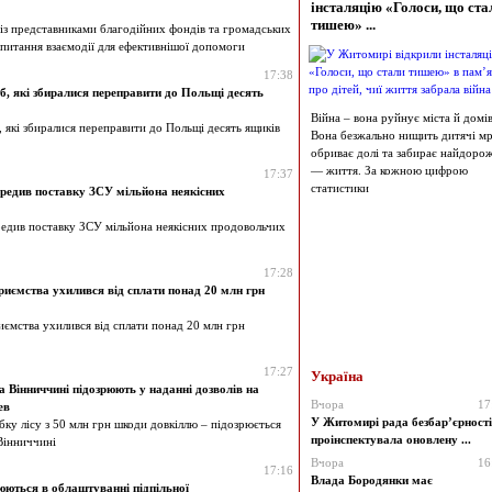
інсталяцію «Голоси, що ста
тишею» ...
із представниками благодійних фондів та громадських
 питання взаємодії для ефективнішої допомоги
17:38
б, які збиралися переправити до Польщі десять
Війна – вона руйнує міста й домів
, які збиралися переправити до Польщі десять ящиків
Вона безжально нищить дитячі мрі
обриває долі та забирає найдоро
— життя. За кожною цифрою
17:37
статистики
редив поставку ЗСУ мільйона неякісних
едив поставку ЗСУ мільйона неякісних продовольчих
17:28
риємства ухилився від сплати понад 20 млн грн
иємства ухилився від сплати понад 20 млн грн
17:27
Україна
а Вінниччині підозрюють у наданні дозволів на
Вчора
17
ев
У Житомирі рада безбар’єрності
бку лісу з 50 млн грн шкоди довкіллю – підозрюється
проінспектувала оновлену ...
Вінниччині
Вчора
16
17:16
Влада Бородянки має
юються в облаштуванні підпільної