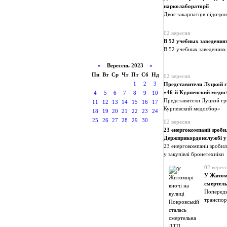
нарколабораторії
Двоє закарпатців підозрю
02 вересня
В 52 учебных заведени
В 52 учебных заведениях
«
Вересень 2023
»
Пн
Вт
Ср
Чт
Пт
Сб
Нд
02 вересня
1
2
3
Представители Луцкой г
«46-й Курпевский медос
4
5
6
7
8
9
10
Представители Луцкой гр
11
12
13
14
15
16
17
Курпевский медосбор»
18
19
20
21
22
23
24
25
26
27
28
29
30
02 вересня
23 енергокомпанії зроби
Держприкордонслужбі у 
23 енергокомпанії зроби
у закупівлі бронетехніки
02 верес
У Житоми
смертел
Попередн
транспорт