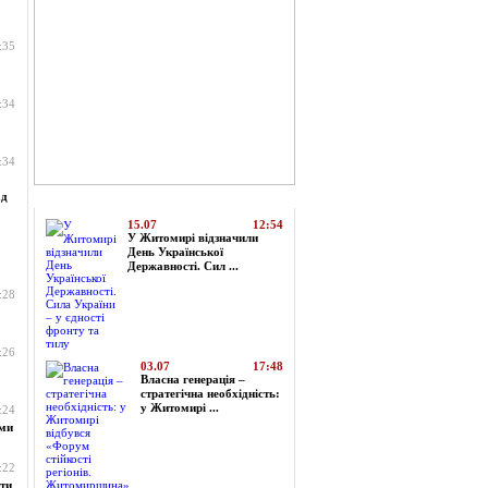
:35
:34
:34
ад
Топ-новини
15.07
12:54
У Житомирі відзначили
День Української
Державності. Сил ...
:28
:26
03.07
17:48
Власна генерація –
стратегічна необхідність:
у Житомирі ...
:24
ами
:22
ти