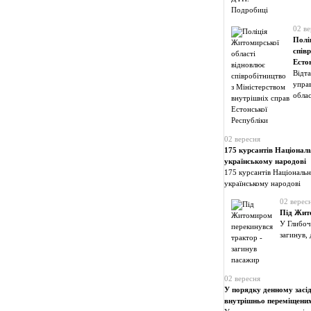
02 ве
Полі
спів
Есто
Відта
управ
облас
02 вересня
175 курсантів Національ
українському народові
175 курсантів Національн
українському народові
02 верес
Під Жито
У Глибоч
загинув,
02 вересня
У порядку денному засі
внутрішньо переміщених