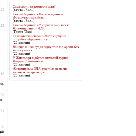
..
Спалювати чи компостувати?
:55
(газета «Ехо»)
Галина Корінна: «Наше завдання –
я
збільшувати кількість ...
(газета «Ехо»)
Галина Корінна: «У служби зайнятості
:29
Житомирщини – 4200 ...
у
(Газета "Эхо)
Талановитий співак з Житомирщини
потребує підтримки у г ...
(20 хвилин)
Вбивцю жінки суддя відпустив під арешт без
застосування ...
(20 хвилин)
У Житомирі відбувся шаховий турнір
Федерації шкільного ...
(20 хвилин)
Житомирська ОДА закупила неякісні
китайські апарати для ...
:15
(20 хвилин)
ія,
:00
ні
:31
:29
цій