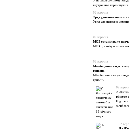
У порядку денному засід
внутрішньо переміщених 
02 вересня
Уряд удосконалив механі
Уряд удосконалив механіз
02 вересня
МОЗ організувало навча
МОЗ організувало навчан
02 вересня
Міноборони стягує з нед
гривень
Міноборони стягує з нед
гривень
02 верес
У Житоми
річного 
Під час 
загиблог
02 вере
На Жит