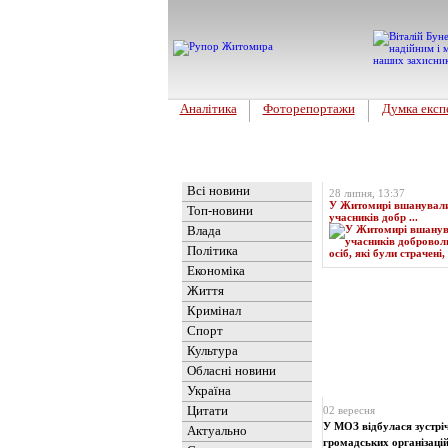
Аналітика
Фоторепортажи
Думка експ
Головна
Топ-новина
Всі новини
28 липня, 13:37
У Житомирі вшанували 
Топ-новини
учасників добр ...
Влада
Політика
Економіка
Життя
Кримінал
Спорт
Культура
Обласні новини
Новини
» Матеріали 
Україна
Цитати
02 вересня
У МОЗ відбулася зустріч
Актуально
громадських організацій