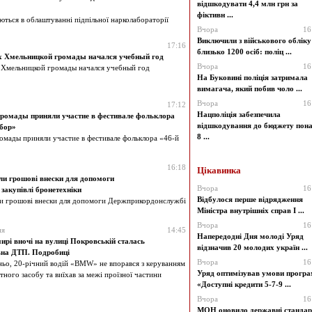
відшкодувати 4,4 млн грн за
фіктивн ...
ються в облаштуванні підпільної нарколабораторії
Вчора
16
Виключили з військового обліку
17:16
близько 1200 осіб: поліц ...
ях Хмельницкой громады начался учебный год
Вчора
16
 Хмельницкой громады начался учебный год
На Буковині поліція затримала
вимагача, який побив чоло ...
Вчора
16
17:12
Нацполіція забезпечила
ромады приняли участие в фестивале фольклора
відшкодування до бюджету пон
бор»
8 ...
омады приняли участие в фестивале фольклора «46-й
16:18
Цікавинка
ли грошові внески для допомоги
Вчора
16
закупівлі бронетехніки
Відбулося перше відрядження
ли грошові внески для допомоги Держприкордонслужбі
Міністра внутрішніх справ І ...
Вчора
16
ня
14:45
Напередодні Дня молоді Уряд
рі вночі на вулиці Покровській сталась
відзначив 20 молодих україн ...
ьна ДТП. Подробиці
Вчора
16
ьо, 20-річний водій «BMW» не впорався з керуванням
Уряд оптимізував умови прогр
ного засобу та виїхав за межі проїзної частини
«Доступні кредити 5-7-9 ...
Вчора
16
МОН оновило державні стандар