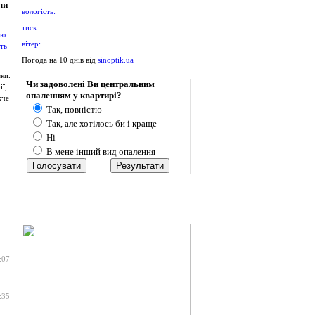
ли
вологість:
тиск:
вітер:
Погода на 10 днів від
sinoptik.ua
Опитування
ки.
Чи задоволені Ви центральним
ї,
опаленням у квартирі?
жче
Так, повністю
Так, але хотілось би і краще
Ні
В мене інший вид опалення
:07
:35