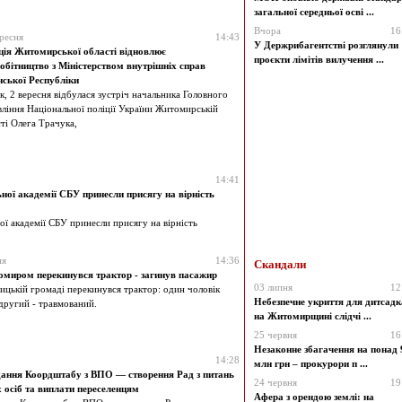
загальної середньої осві ...
Вчора
16
ресня
14:43
У Держрибагентстві розглянули
ція Житомирської області відновлює
проєкти лімітів вилучення ...
робітництво з Міністерством внутрішніх справ
нської Республіки
к, 2 вересня відбулася зустріч начальника Головного
ління Національної поліції України Житомирській
ті Олега Трачука,
14:41
ної академії СБУ принесли присягу на вірність
ої академії СБУ принесли присягу на вірність
ня
14:36
Скандали
миром перекинувся трактор - загинув пасажир
03 липня
12
ицькій громаді перекинувся трактор: один чоловік
Небезпечне укриття для дитсадк
 другий - травмований.
на Житомирщині слідчі ...
25 червня
16
Незаконне збагачення на понад 
14:28
млн грн – прокурори п ...
дання Коордштабу з ВПО — створення Рад з питань
24 червня
19
 осіб та виплати переселенцям
Афера з орендою землі: на