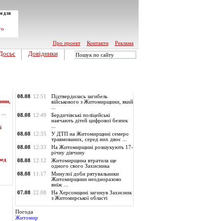
м для
го
Про проект
Контакти
Реклама
Досьє
Довідники
Обласні новини
08.08
12:51
Підтвердилась загибель
ини,
військового з Житомирщини, який
...
...
08.08
12:49
Бердичівські поліцейські
навчають дітей цифрової безпек
...
ї
08.08
12:35
У ДТП на Житомирщині семеро
травмованих, серед них двоє ...
08.08
12:33
На Житомирщині розшукують 17-
річну дівчину
ред
08.08
12:12
Житомирщина втратила ще
одного свого Захисника
08.08
11:17
Минулої доби рятувальники
Житомирщини неодноразово
виїж ...
07.08
22:08
На Херсонщині загинув Захисник
з Житомирської області
Погода
Житомир