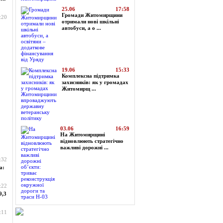
25.06
17:58
Громади Житомирщини
:20
отримали нові шкільні
автобуси, а о ...
19.06
15:33
Комплексна підтримка
захисників: як у громадах
Житомирщ ...
03.06
16:59
На Житомирщині
відновлюють стратегічно
важливі дорожні ...
:32
а:
:22
9,3
:11
Огляд преси