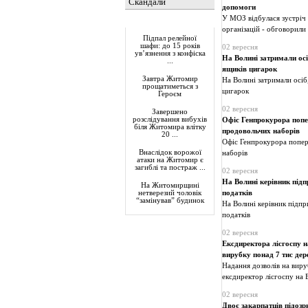
Скандали
допомоги
У МОЗ відбулася зустріч 
Актуально
організацій - обговорили
Підпал релейної
шафи: до 15 років
02 вересня
ув’язнення з конфіска
На Волині затримали осі
...
ящиків цигарок
Завтра Житомир
На Волині затримали осіб
прощатиметься з
цигарок
Героєм
02 вересня
Завершено
розслідування вибухів
Офіс Генпрокурора попе
біля Житомира влітку
продовольчих наборів
20 ...
Офіс Генпрокурора попер
Внаслідок ворожої
наборів
атаки на Житомир є
загиблі та постраж ...
02 вересня
На Волині керівник підп
На Житомирщині
податків
нетверезий чоловік
“замінував” будинок
На Волині керівник підпр
податків
02 вересня
Ексдиректора лісгоспу н
вирубку понад 7 тис дер
Надання дозволів на виру
ексдиректор лісгоспу на 
02 вересня
Двоє закарпатців підозр