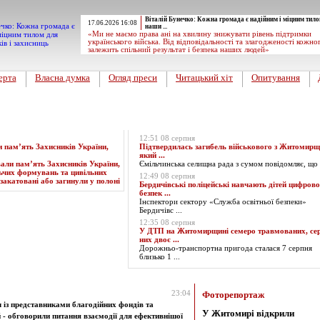
Віталій Бунечко: Кожна громада є надійним і міцним тило
17.06.2026 16:08
наши ...
«Ми не маємо права ані на хвилину знижувати рівень підтримки
українського війська. Від відповідальності та злагодженості кожно
залежить спільний результат і безпека наших людей»
ерта
Власна думка
Огляд преси
Читацький хіт
Опитування
Експрес-новини
12:51 08 серпня
пам’ять Захисників України,
Підтвердилась загибель військового з Житомирщ
який ...
Ємільчинська селищна рада з сумом повідомляє, що ​ 
12:49 08 серпня
Бердичівські поліцейські навчають дітей цифрово
безпек ...
Інспектори сектору «Служба освітньої безпеки»
Бердичівс ...
12:35 08 серпня
У ДТП на Житомирщині семеро травмованих, се
них двоє ...
Дорожньо-транспортна пригода сталася 7 серпня
близько 1 ...
за 02.09.2023
23:04
Фоторепортаж
 із представниками благодійних фондів та
У Житомирі відкрили
 - обговорили питання взаємодії для ефективнішої