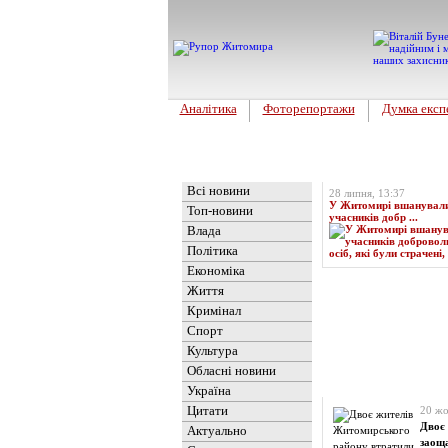
Аналітика
Фоторепортажи
Думка експ
Головна
Топ-новина
Всі новини
28 липня, 13:37
У Житомирі вшанували 
Топ-новини
учасників добр ...
Влада
Політика
Економіка
Життя
Кримінал
Спорт
Культура
Обласні новини
Новини
» Матеріали 
Україна
Цитати
20 жо
Двоє 
Актуально
заоща