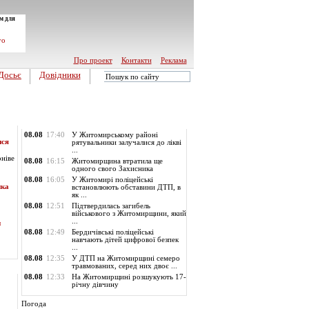
м для
го
Про проект
Контакти
Реклама
Досьє
Довідники
Обласні новини
08.08
17:40
У Житомирському районі
ися
рятувальники залучалися до лікві
...
оніве
08.08
16:15
Житомирщина втратила ще
одного свого Захисника
08.08
16:05
У Житомирі поліцейські
ика
встановлюють обставини ДТП, в
як ...
08.08
12:51
Підтвердилась загибель
військового з Житомирщини, який
...
и
08.08
12:49
Бердичівські поліцейські
навчають дітей цифрової безпек
...
08.08
12:35
У ДТП на Житомирщині семеро
травмованих, серед них двоє ...
08.08
12:33
На Житомирщині розшукують 17-
річну дівчину
Погода