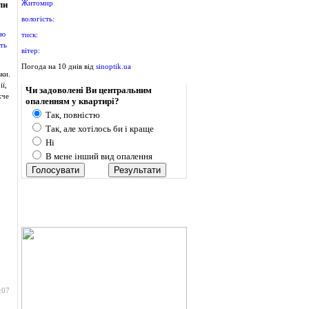
Житомир
ли
вологість:
тиск:
вітер:
Погода на 10 днів від
sinoptik.ua
ки.
Опитування
ї,
Чи задоволені Ви центральним
жче
опаленням у квартирі?
Так, повністю
Так, але хотілось би і краще
Ні
В мене інший вид опалення
:07