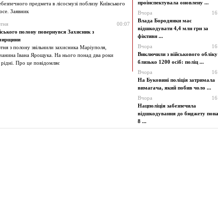
проінспектувала оновлену ...
ебезпечного предмета в лісосмузі поблизу Київського
осе. Заявник
Вчора
16
Влада Бородянки має
тня
00:07
відшкодувати 4,4 млн грн за
йського полону повернувся Захисник з
фіктивн ...
мирщини
Вчора
16
тня з полону звільнили захисника Маріуполя,
Виключили з військового обліку
чанина Івана Ярощука. На нього понад два роки
близько 1200 осіб: поліц ...
 рідні. Про це повідомляє
Вчора
16
На Буковині поліція затримала
вимагача, який побив чоло ...
Вчора
16
Нацполіція забезпечила
відшкодування до бюджету пон
8 ...