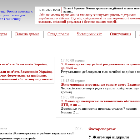
Віталій Бунечко: Кожна громада є надійним і міцним тило
17.06.2026 16:08
наши ...
«Ми не маємо права ані на хвилину знижувати рівень підтримки
українського війська. Від відповідальності та злагодженості кожно
залежить спільний результат і безпека наших людей»
ерта
Власна думка
Огляд преси
Читацький хіт
Опитування
Експрес-новини
17:40 08 серпня
пам’ять Захисників України,
У Житомирському районі рятувальники залучал
до лікві ...
Рятувальники деблокували тіло загиблої водійки з п
...
16:15 08 серпня
Житомирщина втратила ще одного свого Захисн
Черняхівська селищна рада з сумом повідомляє, що
громад ...
16:05 08 серпня
У Житомирі поліцейські встановлюють обставин
ДТП, в як ...
Дорожньо-транспортна пригода сталася 7 серпня
близько 2 ...
за 20.10.2024
втня
22:25
Фоторепортаж
жителів Житомирського району втратили свої
У Житомирі відкрили
дження через шахраїв