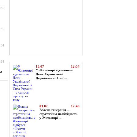
:35
:35
:34
Топ-новини
:34
15.07
12:54
У Житомирі відзначили
ад
День Української
Державності. Сил ...
03.07
17:48
Власна генерація –
стратегічна необхідність:
у Житомирі ...