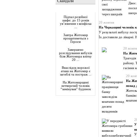
Скандали
Двоє 
посил
Актуально
шахра
Підпал релейної
шафи: до 15 років
20 жовтня
ув’язнення з конфіска
...
На Черкащині чоловік к
У результаті вибуху пост
Завтра Житомир
Їх доставили до лікарні. 
прощатиметься з
Героєм
20 жовтн
Завершено
розслідування вибухів
На Жито
біля Житомира влітку
Трагедія 
20 ...
району. 
Внаслідок ворожої
гасіння н
атаки на Житомир є
загиблі та постраж ...
20 жов
На Жит
На Житомирщині
понад 
нетверезий чоловік
“замінував” будинок
Житель
банківс
коштами
2
У
в
У