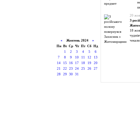
н
ш
20 жов
З росі
Жито
18 жов
чуднів
«
Жовтень 2024
»
чекали
Пн
Вт
Ср
Чт
Пт
Сб
Нд
1
2
3
4
5
6
7
8
9
10
11
12
13
14
15
16
17
18
19
20
21
22
23
24
25
26
27
28
29
30
31