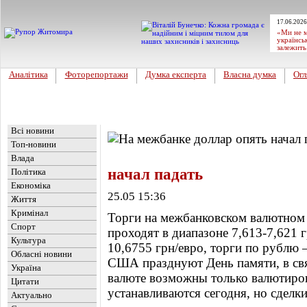
17.06.2026
«Ми не м
українсь
залежить
Аналітика
Фоторепортажи
Думка експерта
Власна думка
Огл
Головна
Новини
»
Економіка
Всі новини
Топ-новини
Влада
начал падать
Політика
Економіка
25.05 15:36
Життя
Кримінал
Торги на межбанковском валютном 
Спорт
проходят в диапазоне 7,613-7,621 г
Культура
10,6755 грн/евро, торги по рублю –
Обласні новини
США празднуют День памяти, в свя
Україна
валюте возможны только валютиро
Цитати
устанавливаются сегодня, но сделки
Актуально