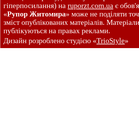
гіперпосилання) на
ruporzt.com.ua
є обов'
«
Рупор Житомира
» може не поділяти точ
зміст опублікованих матеріалів. Матеріал
публікуються на правах реклами.
Дизайн розроблено студією «
TrioStyle
»