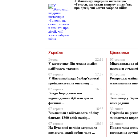
У Житомирі відкрили інсталяцію
«Голоси, що стали тишею» в пам’ять
про дітей, чиї життя забрала війна
Україна
Цікавинка
Вчора
22:19
07 серпня
У застосунку Дія можна знайти
Мікрохвильова пі
найближче укриття
переваги сучасної 
07 серпня
17:07
05 серпня
У Житомирі рада безбар’єрності
Розпродаж майна 
проінспектувала оновлену ...
максимальна виг
...
07 серпня
16:35
Влада Бородянки має
03 серпня
відшкодувати 4,4 млн грн за
Твій лікар у Варш
фіктивн ...
всієї родини
07 серпня
16:35
30 липня
Виключили з військового обліку
Стрільба на різни
близько 1200 осіб: поліц ...
змінюються вправи
07 серпня
16:34
25 липня
На Буковині поліція затримала
Парасолька для м
вимагача, який побив чоло ...
впливає на зручніст