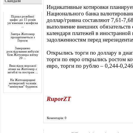
Скандали
Индикативные котировки планируем
Актуально
Национального банка валютирован
Підпал релейної
доллар/гривна составляют 7,61-7,6
шафи: до 15 років
ув’язнення з конфіска
выполнение внешних обязательств 
...
календаря платежей в иностранной
Завтра Житомир
прощатиметься з
задолженностям перед нерезидентам
Героєм
Завершено
Открылись торги по доллару в диап
розслідування вибухів
біля Житомира влітку
торги по евро открылись ростом ко
20 ...
евро, торги по рублю – 0,244-0,246
Внаслідок ворожої
атаки на Житомир є
загиблі та постраж ...
На Житомирщині
нетверезий чоловік
“замінував” будинок
RuporZT
Коментарів: 0
Фоторепортаж