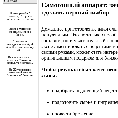
Скандали
Самогонный аппарат: зач
Актуально
сделать верный выбор
Підпал релейної
шафи: до 15 років
ув’язнення з конфіска
...
Домашнее приготовление алкогольн
Завтра Житомир
прощатиметься з
популярным. Это не только способ
Героєм
составом, но и увлекательный проц
Завершено
розслідування вибухів
экспериментировать с рецептами и
біля Житомира влітку
20 ...
своими руками, может стать интер
оригинальным подарком для близк
Внаслідок ворожої
атаки на Житомир є
загиблі та постраж ...
Чтобы результат был качествен
На Житомирщині
нетверезий чоловік
этапы:
“замінував” будинок
подобрать подходящий рецепт
подготовить сырьё и ингредие
провести брожение;