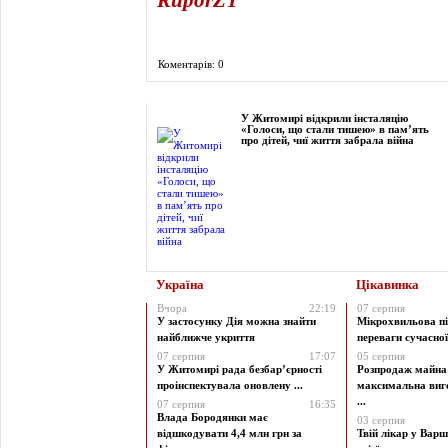
Коментарів: 0
Фоторепортаж
У Житомирі відкрили інсталяцію
«Голоси, що стали тишею» в пам’ять
про дітей, чиї життя забрала війна
Україна
Цікавинка
Вчора
22:19
07 серпня
У застосунку Дія можна знайти
Мікрохвильова пі
найближче укриття
переваги сучасної 
07 серпня
17:07
05 серпня
У Житомирі рада безбар’єрності
Розпродаж майна 
проінспектувала оновлену ...
максимальна виг
...
07 серпня
16:35
Влада Бородянки має
03 серпня
відшкодувати 4,4 млн грн за
Твій лікар у Варш