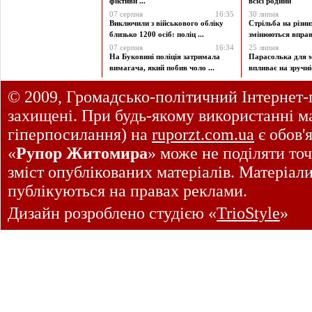
фіктивн ...
всієї родини
07 серпня
16:35
30 липня
Виключили з військового обліку
Стрільба на різни
близько 1200 осіб: поліц ...
змінюються вправи
07 серпня
16:34
25 липня
На Буковині поліція затримала
Парасолька для м
вимагача, який побив чоло ...
впливає на зручніст
© 2009, Громадсько-політичний Інтернет-
захищені. При будь-якому використанні ма
гіперпосилання) на
ruporzt.com.ua
є обов'
«
Рупор Житомира
» може не поділяти точ
зміст опублікованих матеріалів. Матеріал
публікуються на правах реклами.
Дизайн розроблено студією «
TrioStyle
»