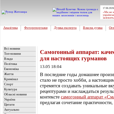
17.06.2026
«Ми не м
українсь
залежить
Аналітика
Фоторепортажи
Думка експерта
Власна думка
Огл
Головна
Новини
»
Цікавинка
Всі новини
Самогонный аппарат: качес
Топ-новини
для настоящих гурманов
Влада
Політика
13.05 18:04
Економіка
В последние годы домашнее произв
Життя
Кримінал
стало не просто хобби, а настоящи
Спорт
стремятся создавать уникальные вк
Культура
рецептурами и наслаждаться резуль
Обласні новини
контексте
самогонный аппарат «См
Україна
предлагая сочетание практичности,
Цитати
Актуально