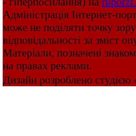
- гіперпосилання) на
ruporzt
Адміністрація Інтернет-пор
може не поділяти точку зору 
відповідальності за зміст оп
Матеріали, позначені знако
на правах реклами.
Дизайн розроблено студією 