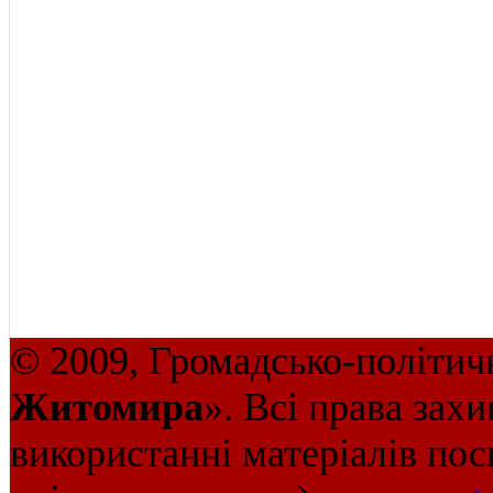
© 2009, Громадсько-політич
Житомира
». Всі права зах
використанні матеріалів пос