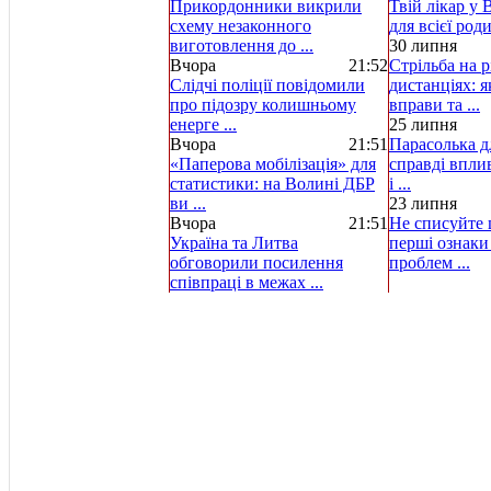
Прикордонники викрили
Твій лікар у 
схему незаконного
для всієї род
виготовлення до ...
30 липня
Вчора
21:52
Стрільба на р
Слідчі поліції повідомили
дистанціях: 
про підозру колишньому
вправи та ...
енерге ...
25 липня
Вчора
21:51
Парасолька д
«Паперова мобілізація» для
справді вплив
статистики: на Волині ДБР
і ...
ви ...
23 липня
Вчора
21:51
Не списуйте ц
Україна та Литва
перші ознаки
обговорили посилення
проблем ...
співпраці в межах ...