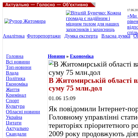
17.06.20
«Ми 
ріве
відп
спіл
Аналітика
Фоторепортажи
Думка експерта
Власна думка
О
Головна
Новини
»
Економіка
Всі новини
Топ-новини
Влада
Політика
В Житомирській області в
Економіка
суму 75 млн.дол
Життя
Кримінал
01.06 15:09
Спорт
Культура
Як повідомили Інтернет-по
Обласні новини
Головному управлінні стати
Україна
Цитати
територіях пріоритетного ро
Актуально
2009 року продовжують діят
Скандали