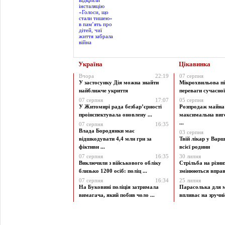
Україна
Цікавинка
Вчора
22:19
07 серпня
У застосунку Дія можна знайти
Мікрохвильова пі
найближче укриття
переваги сучасної 
07 серпня
17:07
05 серпня
У Житомирі рада безбар’єрності
Розпродаж майна 
проінспектувала оновлену ...
максимальна виг
...
07 серпня
16:35
Влада Бородянки має
03 серпня
відшкодувати 4,4 млн грн за
Твій лікар у Варш
фіктивн ...
всієї родини
07 серпня
16:35
30 липня
Виключили з військового обліку
Стрільба на різни
близько 1200 осіб: поліц ...
змінюються вправи
07 серпня
16:34
25 липня
На Буковині поліція затримала
Парасолька для м
вимагача, який побив чоло ...
впливає на зручніст