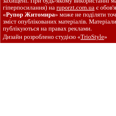
захищені. При будь-якому використанні ма
гіперпосилання) на
ruporzt.com.ua
є обов'
«
Рупор Житомира
» може не поділяти точ
зміст опублікованих матеріалів. Матеріал
публікуються на правах реклами.
Дизайн розроблено студією «
TrioStyle
»