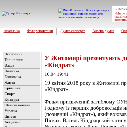
17.06.2026
«Ми не м
українсь
залежить
Аналітика
Фоторепортажи
Думка експерта
Власна думка
Огл
Головна
Новини
»
Культура
Всі новини
У Житомирі презентують д
Топ-новини
«Кіндрат»
Влада
Політика
16.04 19:41
Економіка
19 квітня 2018 року в Житомирі п
Життя
Кримінал
«Кіндрат».
Спорт
Культура
Фільм присвячений загиблому ОУНі
Обласні новини
і одному із перших добровольців 
Україна
(позивний «Кіндрат»), який воював
Цитати
Пісках. Василь Кіндрацький загину
Актуально
Ясинуватського району Донецької о