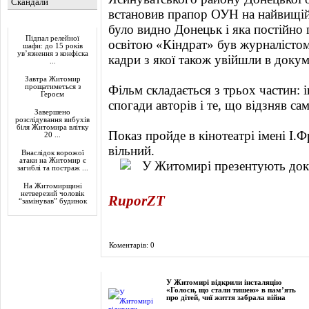
Скандали
встановив прапор ОУН на найвищій 
Актуально
було видно Донецьк і яка постійно 
Підпал релейної
освітою «Кіндрат» був журналістом,
шафи: до 15 років
ув’язнення з конфіска
кадри з якої також увійшли в докум
...
Завтра Житомир
прощатиметься з
Фільм складається з трьох частин: 
Героєм
спогади авторів і те, що відзняв са
Завершено
розслідування вибухів
біля Житомира влітку
Показ пройде в кінотеатрі імені І.Ф
20 ...
вільний.
Внаслідок ворожої
атаки на Житомир є
загиблі та постраж ...
На Житомирщині
нетверезий чоловік
RuporZT
“замінував” будинок
Коментарів: 0
Фоторепортаж
У Житомирі відкрили інсталяцію
«Голоси, що стали тишею» в пам’ять
про дітей, чиї життя забрала війна