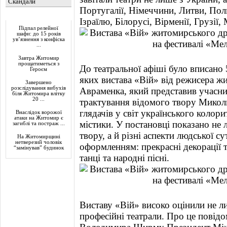
Скандали
Португалії, Німеччини, Литви, По
Актуально
Ізраїлю, Білорусі, Вірменії, Грузії
Підпал релейної
шафи: до 15 років
ув’язнення з конфіска
...
Завтра Житомир
прощатиметься з
До театральної афіші було вписано 5
Героєм
яких вистава «Вій» від режисера ж
Завершено
розслідування вибухів
Авраменка, який представив учасни
біля Житомира влітку
20 ...
трактування відомого твору Миколи
глядачів у світ українського колори
Внаслідок ворожої
атаки на Житомир є
містики. У постановці показано не 
загиблі та постраж ...
твору, а й різні аспекти людської с
На Житомирщині
нетверезий чоловік
оформленням: прекрасні декорації 
“замінував” будинок
танці та народні пісні.
Виставу «Вій» високо оцінили не ли
професійні театрали. Про це повід