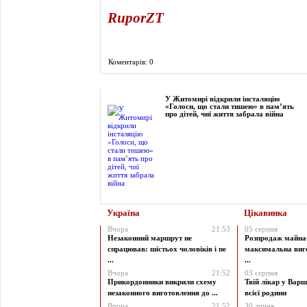
RuporZT
Коментарів: 0
Фоторепортаж
У Житомирі відкрили інсталяцію
«Голоси, що стали тишею» в пам’ять
про дітей, чиї життя забрала війна
Україна
Цікавинка
Вчора
21:53
05 серпня
Незаконний маршрут не
Розпродаж майна 
спрацював: шістьох чоловіків і пе
максимальна виг
...
...
Вчора
21:52
03 серпня
Прикордонники викрили схему
Твій лікар у Варш
незаконного виготовлення до ...
всієї родини
Вчора
21:52
30 липня