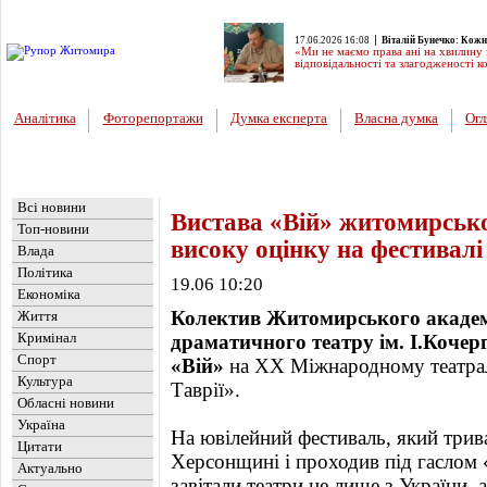
17.06.2026 16:08
Віталій Бунечко: Кожна
«Ми не маємо права ані на хвилину 
відповідальності та злагодженості 
Аналітика
Фоторепортажи
Думка експерта
Власна думка
Огл
Головна
Новини
»
Культура
Всі новини
Вистава «Вій» житомирськ
Топ-новини
високу оцінку на фестивал
Влада
Політика
19.06 10:20
Економіка
Колектив Житомирського академ
Життя
Кримінал
драматичного театру ім. І.Кочер
Спорт
«Вій»
на ХХ Міжнародному театра
Культура
Таврії».
Обласні новини
Україна
На ювілейний фестиваль, який трива
Цитати
Херсонщині і проходив під гаслом 
Актуально
завітали театри не лише з України, а