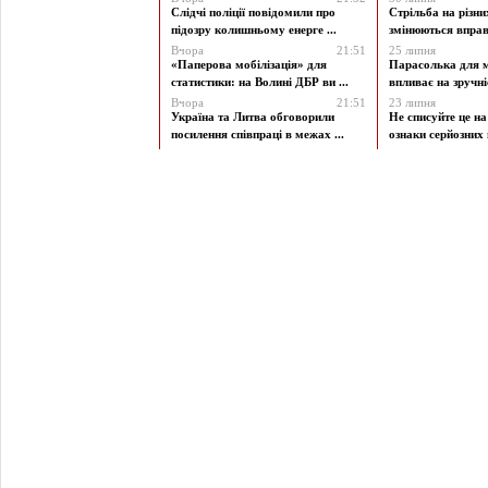
Слідчі поліції повідомили про
Стрільба на різни
підозру колишньому енерге ...
змінюються вправи
Вчора
21:51
25 липня
«Паперова мобілізація» для
Парасолька для м
статистики: на Волині ДБР ви ...
впливає на зручніст
Вчора
21:51
23 липня
Україна та Литва обговорили
Не списуйте це на
посилення співпраці в межах ...
ознаки серйозних 