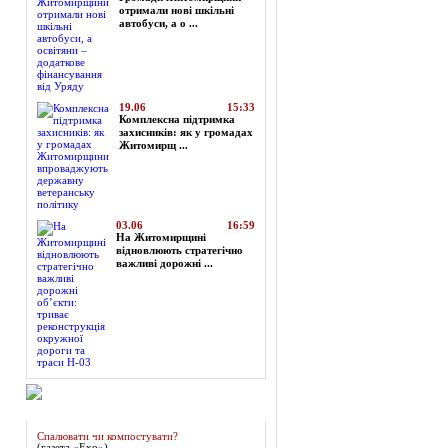
отримали нові шкільні
автобуси, а о ...
19.06
15:33
Комплексна підтримка
захисників: як у громадах
Житомирщ ...
03.06
16:59
На Житомирщині
відновлюють стратегічно
важливі дорожні ...
Огляд преси
Спалювати чи компостувати?
(газета «Ехо»)