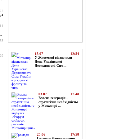
а:
:22
,3
:11
..
:55
Топ-новини
15.07
12:54
:29
У Житомирі відзначили
День Української
Державності. Сил ...
03.07
17:48
Власна генерація –
стратегічна необхідність:
у Житомирі ...
25.06
17:58
Громади Житомирщини