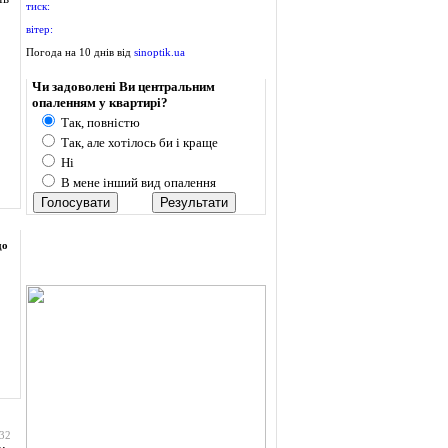
тиск:
вітер:
Погода на 10 днів від
sinoptik.ua
Опитування
Чи задоволені Ви центральним
опаленням у квартирі?
Так, повністю
Так, але хотілось би і краще
Ні
В мене інший вид опалення
до
:32