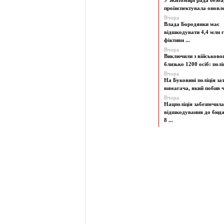
У Житомирі рада безба
проінспектувала оновлен
Вчора
Влада Бородянки має
відшкодувати 4,4 млн г
фіктивн ...
Вчора
Виключили з військово
близько 1200 осіб: поліц
Вчора
На Буковині поліція з
вимагача, який побив чо
Вчора
Нацполіція забезпечила
відшкодування до бюд
8 ...