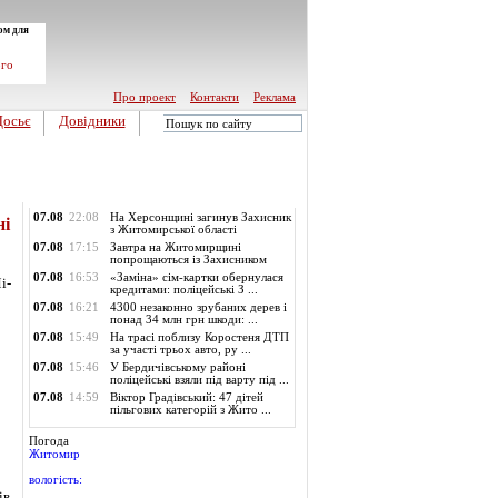
ом для
ого
Про проект
Контакти
Реклама
Досьє
Довідники
Обласні новини
07.08
22:08
На Херсонщині загинув Захисник
ні
з Житомирської області
07.08
17:15
Завтра на Житомирщині
попрощаються із Захисником
07.08
16:53
«Заміна» сім-картки обернулася
і-
кредитами: поліцейські З ...
07.08
16:21
4300 незаконно зрубаних дерев і
понад 34 млн грн шкоди: ...
07.08
15:49
На трасі поблизу Коростеня ДТП
за участі трьох авто, ру ...
07.08
15:46
У Бердичівському районі
поліцейські взяли під варту під ...
07.08
14:59
Віктор Градівський: 47 дітей
пільгових категорій з Жито ...
Погода
Житомир
вологість:
ів