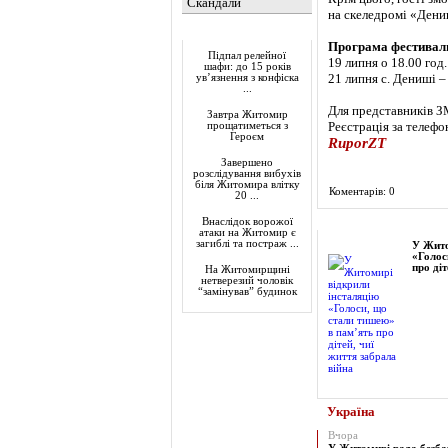
Скандали
на скеледромі «Дени
Актуально
Програма фестивал
Підпал релейної
19 липня о 18.00 год
шафи: до 15 років
21 липня с. Дениші –
ув’язнення з конфіска
...
Для представників З
Завтра Житомир
Реєстрація за телефо
прощатиметься з
Героєм
RuporZT
Завершено
розслідування вибухів
біля Житомира влітку
Коментарів: 0
20 ...
Фоторепортаж
Внаслідок ворожої
атаки на Житомир є
загиблі та постраж ...
У Жито
«Голос
про діт
На Житомирщині
нетверезий чоловік
“замінував” будинок
Україна
Вчора