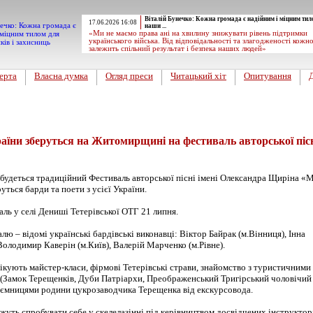
Віталій Бунечко: Кожна громада є надійним і міцним тил
17.06.2026 16:08
наши ...
«Ми не маємо права ані на хвилину знижувати рівень підтримки
українського війська. Від відповідальності та злагодженості кожн
залежить спільний результат і безпека наших людей»
ерта
Власна думка
Огляд преси
Читацький хіт
Опитування
країни зберуться на Житомирщині на фестиваль авторської піс
удеться традиційний Фестиваль авторської пісні імені Олександра Щиріна «М
руться барди та поети з усієї України.
ль у селі Дениші Тетерівської ОТГ 21 липня.
лю – відомі українські бардівські виконавці: Віктор Байрак (м.Вінниця), Інна
Володимир Каверін (м.Київ), Валерій Марченко (м.Рівне).
ікують майстер-класи, фірмові Тетерівські страви, знайомство з туристичними
(Замок Терещенків, Дуби Патріархи, Преображенський Тригірський чоловічий
 таємницями родини цукрозаводчика Терещенка від екскурсовода.
ожуть спробувати себе у скелелазінні під керівництвом досвідчених інструктор