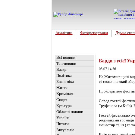
Аналітика
Фоторепортажи
Думка експ
Головна
Новини
»
Культура
Всі новини
Барди з усієї У
Топ-новини
05.07 14:56
Влада
Політика
На Житомирщині відб
Економіка
сі-соль», на який збе
Життя
Проходитиме фестива
Кримінал
Спорт
Серед гостей фестива
Культура
Труфанова (м.Київ), 
Обласні новини
Гостей фестивалю оч
Україна
родзинками громади 
Цитати
монастир та ін.) та
Актуально
Крім цього, гості зм