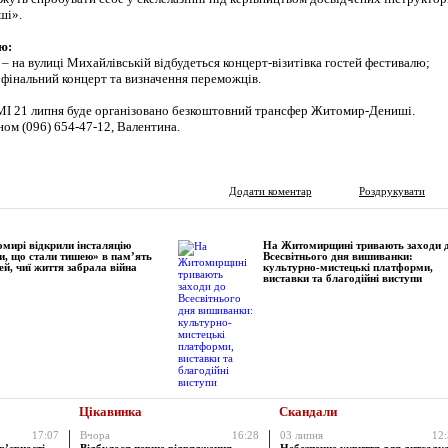
ші».
ю:
. – на вулиці Михайлівській відбудеться концерт-візитівка гостей фестивалю;
 фінальний концерт та визначення переможців.
МІ 21 липня буде організовано безкоштовний трансфер Житомир-Дениші.
ном (096) 654-47-12, Валентина.
Додати коментар
Роздрукувати
мирі відкрили інсталяцію
На Житомирщині тривають заходи 
и, що стали тишею» в пам’ять
Всесвітнього дня вишиванки:
ей, чиї життя забрала війна
культурно-мистецькі платформи,
виставки та благодійні виступи
Цікавинка
Скандали
17:07
Вчора
16:28
03 липня
12