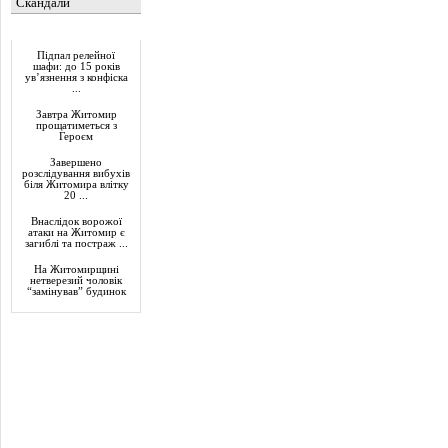
Скандали
Актуально
Підпал релейної
шафи: до 15 років
ув’язнення з конфіска
...
Завтра Житомир
прощатиметься з
Героєм
Завершено
розслідування вибухів
біля Житомира влітку
20 ...
Внаслідок ворожої
атаки на Житомир є
загиблі та постраж ...
На Житомирщині
нетверезий чоловік
“замінував” будинок