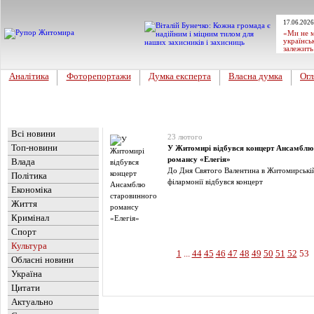
17.06.2026
«Ми не м
українсь
залежить
Аналітика
Фоторепортажи
Думка експерта
Власна думка
Огл
Головна
Новини
»
Культура
Всі новини
23 лютого
Топ-новини
У Житомирі відбувся концерт Ансамблю
романсу «Елегія»
Влада
До Дня Святого Валентина в Житомирській
Політика
філармонії відбувся концерт
Економіка
Життя
Кримінал
Спорт
Культура
1
...
44
45
46
47
48
49
50
51
52
53
Обласні новини
Україна
Цитати
Актуально