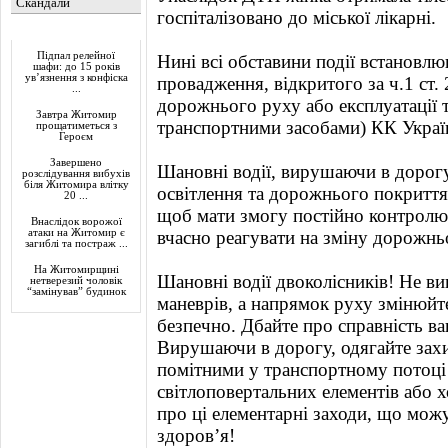
Скандали
госпіталізовано до міської лікарні.
Актуально
Підпал релейної
Нині всі обставини події встановл
шафи: до 15 років
ув’язнення з конфіска
провадження, відкритого за ч.1 ст
...
дорожнього руху або експлуатації 
Завтра Житомир
транспортними засобами) КК Украї
прощатиметься з
Героєм
Завершено
Шановні водії, вирушаючи в дорогу
розслідування вибухів
біля Житомира влітку
освітлення та дорожнього покриття
20 ...
щоб мати змогу постійно контролюв
Внаслідок ворожої
атаки на Житомир є
вчасно реагувати на зміну дорожньо
загиблі та постраж ...
На Житомирщині
Шановні водії двоколісників! Не в
нетверезий чоловік
“замінував” будинок
маневрів, а напрямок руху змінюйт
безпечно. Дбайте про справність в
Вирушаючи в дорогу, одягайте захи
помітними у транспортному потоці
світлоповертальних елементів або х
про ці елементарні заходи, що мож
здоров’я!