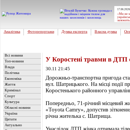
17.06.2026
«Ми не м
українсь
залежить
Аналітика
Фоторепортажи
Думка експерта
Власна думка
Огл
Головна
Новини
»
Обласні новини
Всі новини
У Коростені травми в ДТП
Топ-новини
Влада
30.11 21:45
Політика
Дорожньо-транспортна пригода стал
Економіка
вул. Шатрицького. На місці події п
Життя
Коростенького районного управлінн
Кримінал
Спорт
Культура
Попередньо, 71-річний місцевий ж
Обласні новини
«Toyota Camry», допустив зіткненн
Україна
річна жителька с. Шатрища.
Цитати
Актуально
Унаслідок ДТП жінка отримала тіле