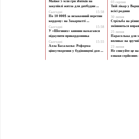
Майже 5 млн грн збитків на
03 серпня
закупівлі житла для дитбудин ...
Твій лікар у Варш
всієї родини
Сьогодні
15:58
По 10 000$ за незаконний перетин
30 липня
кордону: на Закарпатті ...
Стрільба на різни
змінюються вправи
Сьогодні
15:58
У «Шегинях» киянин намагався
25 липня
підкупити прикордонника
Парасолька для м
впливає на зручніст
Сьогодні
15:55
Алла Басалаєва: Реформа
23 липня
ціноутворення у будівництві доп ...
Не списуйте це на
ознаки серйозних 