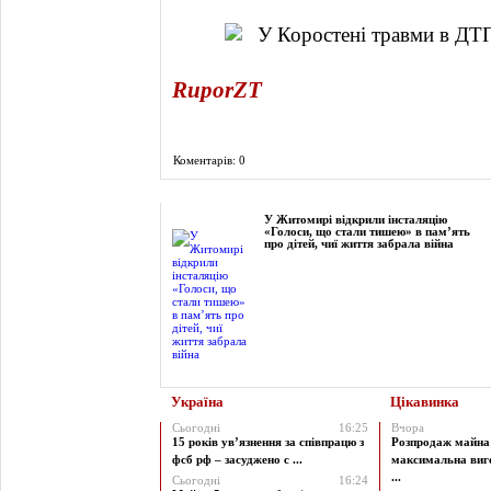
RuporZT
Коментарів: 0
Фоторепортаж
У Житомирі відкрили інсталяцію
«Голоси, що стали тишею» в пам’ять
про дітей, чиї життя забрала війна
Україна
Цікавинка
Сьогодні
16:25
Вчора
15 років ув’язнення за співпрацю з
Розпродаж майна 
фсб рф – засуджено с ...
максимальна виг
...
Сьогодні
16:24