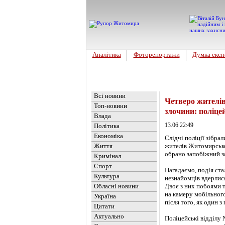
Аналітика
Фоторепортажи
Думка експ
Головна
Новини
»
Обласні но
Всі новини
Четверо жителів
Топ-новини
злочини: поліце
Влада
13.06 22:49
Політика
Економіка
Слідчі поліції зібра
Життя
жителів Житомирсько
обрано запобіжний за
Кримінал
Спорт
Нагадаємо, подія ста
Культура
незнайомців вдерлися
Обласні новини
Двоє з них побоями 
на камеру мобільног
Україна
після того, як один з
Цитати
Актуально
Поліцейські відділу