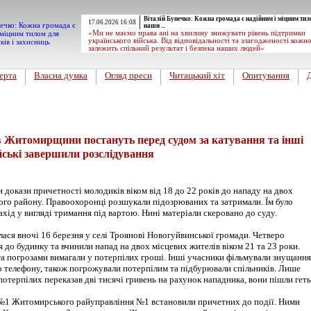
Віталій Бунечко: Кожна громада є надійним і міцним тил
17.06.2026 16:08
наши ...
«Ми не маємо права ані на хвилину знижувати рівень підтримки
українського війська. Від відповідальності та злагодженості кожн
залежить спільний результат і безпека наших людей»
ерта
Власна думка
Огляд преси
Читацький хіт
Опитування
вини
 Житомирщини постануть перед судом за катування та інші
йські завершили розслідування
ли докази причетності молодиків віком від 18 до 22 років до нападу на двох
го району. Правоохоронці розшукали підозрюваних та затримали. Їм було
хід у вигляді тримання під вартою. Нині матеріали скеровано до суду.
лася вночі 16 березня у селі Троянові Новогуйвинської громади. Четверо
 до будинку та вчинили напад на двох місцевих жителів віком 21 та 23 роки.
та погрозами вимагали у потерпілих гроші. Інші учасники фільмували знущання
о телефону, також погрожували потерпілим та підбурювали спільників. Лише
 потерпілих переказав дві тисячі гривень на рахунок нападника, вони пішли геть
 №1 Житомирського райуправління №1 встановили причетних до події. Ними