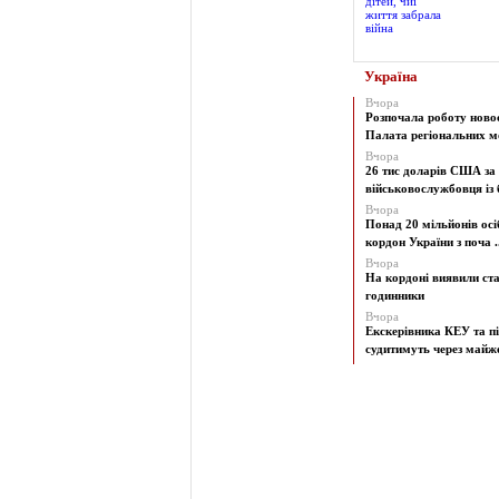
Україна
Вчора
Розпочала роботу ново
Палата регіональних мо
Вчора
26 тис доларів США за
військовослужбовця із б
Вчора
Понад 20 мільйонів осі
кордон України з поча ..
Вчора
На кордоні виявили ст
годинники
Вчора
Екскерівника КЕУ та п
судитимуть через майже 