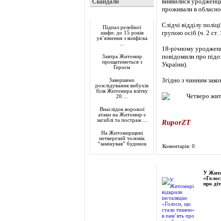
Скандали
виявилися уродженці
проживали в обласно
Актуально
Слідчі відділу полі
Підпал релейної
групою осіб (ч. 2 ст.
шафи: до 15 років
ув’язнення з конфіска
...
18-річному уродженц
повідомили про підоз
Завтра Житомир
прощатиметься з
України).
Героєм
Згідно з чинним зако
Завершено
розслідування вибухів
біля Житомира влітку
20 ...
Внаслідок ворожої
атаки на Житомир є
загиблі та постраж ...
RuporZT
На Житомирщині
нетверезий чоловік
“замінував” будинок
Коментарів: 0
Фоторепортаж
У Жито
«Голос
про діт