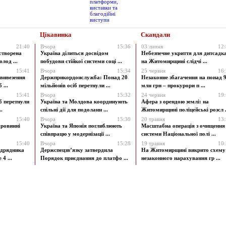
Цікавинка
Скандали
21:40
Вчора
15:36
03 липня
12
створена
Україна ділиться досвідом
Небезпечне укриття для дитсадк
лод ...
побудови стійкої системи соці ...
на Житомирщині слідчі ...
15:41
Вчора
15:34
25 червня
16
 вивезення
Держприкордонслужба: Понад 20
Незаконне збагачення на понад 9
 ...
мільйонів осіб перетнули ...
млн грн – прокурори п ...
15:41
Вчора
15:32
24 червня
19
б перетнули
Україна та Молдова координують
Афера з орендою землі: на
.
спільні дії для подоланн ...
Житомирщині поліцейські розсл .
15:40
Вчора
15:30
20 травня
13
аровинні
Україна та Японія поглиблюють
Масштабна операція з очищення
співпрацю у модернізації ...
системи Національної полі ...
15:40
Вчора
15:28
19 травня
10
ідрядника
Держспецзв’язку затвердила
На Житомирщині викрито схему
4 ...
Порядок приєднання до платфо ...
незаконного нарахування гр ...