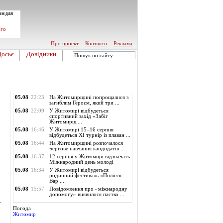
ом для
ого
Про проект
Контакти
Реклама
Досьє
Довідники
Обласні новини
05.08
22:23
На Житомирщині попрощалися з
загиблим Героєм, який три ...
05.08
22:09
У Житомирі відбудеться
спортивний захід «Забіг
Житомирщ ...
05.08
16:46
У Житомирі 15–16 серпня
відбудеться XI турнір із плаван ...
05.08
16:44
На Житомирщині розпочалося
чергове навчання кандидатів ...
05.08
16:37
12 серпня у Житомирі відзначать
Міжнародний день молоді
05.08
16:34
У Житомирі відбудеться
родинний фестиваль «Полісся.
Вар ...
05.08
15:57
Повідомлення про «міжнародну
допомогу» виявилося пастко ...
.
Погода
Житомир