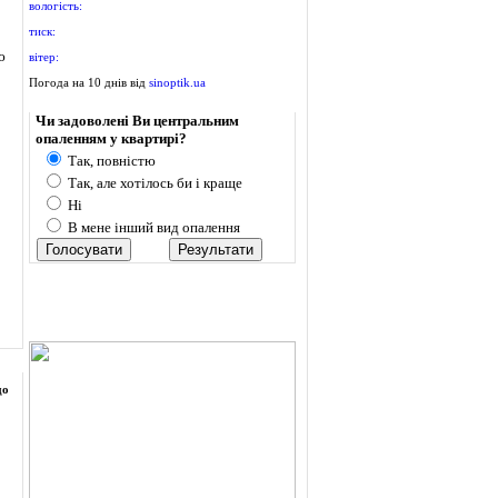
вологість:
тиск:
ю
вітер:
Погода на 10 днів від
sinoptik.ua
Опитування
Чи задоволені Ви центральним
опаленням у квартирі?
Так, повністю
Так, але хотілось би і краще
Ні
В мене інший вид опалення
до