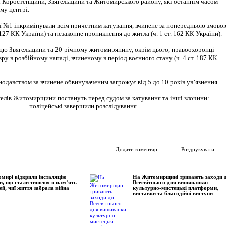
 Коростенщини, Звягельщини та Житомирського району, які останнім часом
му центрі.
ції №1 інкримінували всім причетним катування, вчинене за попередньою змово
 127 КК України) та незаконне проникнення до житла (ч. 1 ст. 162 КК України).
ю Звягельщини та 20-річному житомирянину, окрім цього, правоохоронці
ру в розбійному нападі, вчиненому в період воєнного стану (ч. 4 ст. 187 КК
нодавством за вчинене обвинуваченим загрожує від 5 до 10 років ув’язнення.
Додати коментар
Роздрукувати
мирі відкрили інсталяцію
На Житомирщині тривають заходи 
и, що стали тишею» в пам’ять
Всесвітнього дня вишиванки:
ей, чиї життя забрала війна
культурно-мистецькі платформи,
виставки та благодійні виступи