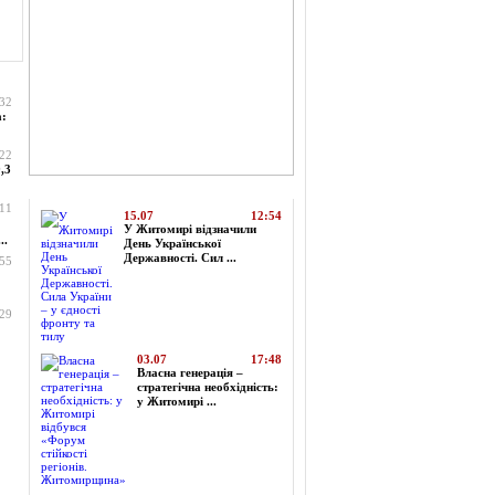
:32
а:
:22
,3
Топ-новини
:11
15.07
12:54
У Житомирі відзначили
..
День Української
Державності. Сил ...
:55
:29
03.07
17:48
Власна генерація –
стратегічна необхідність:
у Житомирі ...