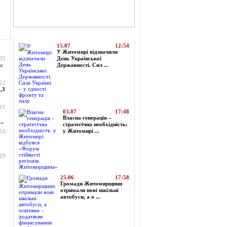
Топ-новини
15.07
12:54
У Житомирі відзначили
:32
День Української
а:
Державності. Сил ...
:22
,3
:11
03.07
17:48
Власна генерація –
..
стратегічна необхідність:
у Житомирі ...
:55
:29
25.06
17:58
Громади Житомирщини
отримали нові шкільні
автобуси, а о ...