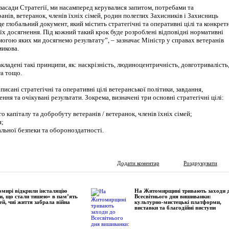
асади Стратегії, ми насамперед керувалися запитом, потребами та
нів, ветеранок, членів їхніх сімей, родин полеглих Захисників і Захисниць
це глобальний документ, який містить стратегічні та оперативні цілі та конкрет
 їх досягнення. Під кожний такий крок буде розроблені відповідні нормативні
огою яких ми досягнемо результату”, – зазначає Міністр у справах ветеранів
микова.
акладені такі принципи, як: наскрізність, людиноцентричність, довготривалість
га тощо.
писані стратегічні та оперативні цілі ветеранської політики, завдання,
ння та очікувані результати. Зокрема, визначені три основні стратегічні цілі:
о капіталу та добробуту ветеранів / ветеранок, членів їхніх сімей;
я;
льної безпеки та обороноздатності.
Додати коментар
Роздрукувати
мирі відкрили інсталяцію
На Житомирщині тривають заходи 
и, що стали тишею» в пам’ять
Всесвітнього дня вишиванки:
ей, чиї життя забрала війна
культурно-мистецькі платформи,
виставки та благодійні виступи