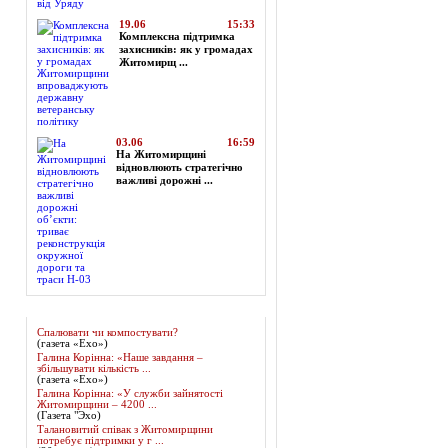
19.06
15:33
Комплексна підтримка
захисників: як у громадах
Житомирщ ...
03.06
16:59
На Житомирщині
відновлюють стратегічно
важливі дорожні ...
Огляд преси
Спалювати чи компостувати?
(газета «Ехо»)
Галина Корінна: «Наше завдання –
збільшувати кількість ...
(газета «Ехо»)
Галина Корінна: «У служби зайнятості
Житомирщини – 4200 ...
(Газета "Эхо)
Талановитий співак з Житомирщини
потребує підтримки у г ...