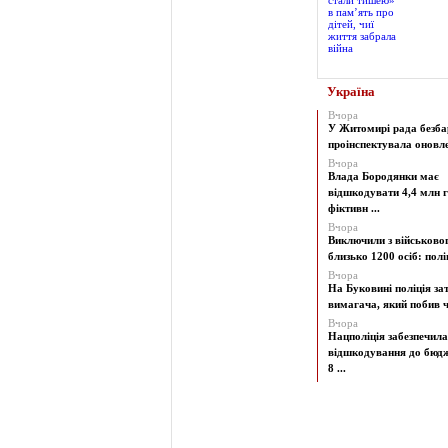
Україна
Вчора
У Житомирі рада безба
проінспектувала оновлен
Вчора
Влада Бородянки має
відшкодувати 4,4 млн г
фіктивн ...
Вчора
Виключили з військово
близько 1200 осіб: поліц
Вчора
На Буковині поліція з
вимагача, який побив чо
Вчора
Нацполіція забезпечила
відшкодування до бюд
8 ...