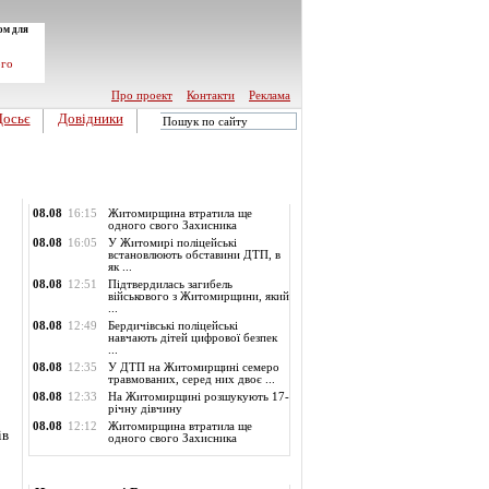
ом для
ого
Про проект
Контакти
Реклама
Досьє
Довідники
Обласні новини
08.08
16:15
Житомирщина втратила ще
одного свого Захисника
08.08
16:05
У Житомирі поліцейські
встановлюють обставини ДТП, в
як ...
08.08
12:51
Підтвердилась загибель
військового з Житомирщини, який
...
08.08
12:49
Бердичівські поліцейські
навчають дітей цифрової безпек
...
08.08
12:35
У ДТП на Житомирщині семеро
травмованих, серед них двоє ...
08.08
12:33
На Житомирщині розшукують 17-
річну дівчину
08.08
12:12
Житомирщина втратила ще
ів
одного свого Захисника
Опитування