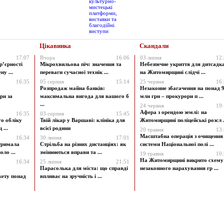
Цікавинка
Скандали
17:07
Вчора
16:06
03 липня
12
р’єрності
Мікрохвильова піч: значення та
Небезпечне укриття для дитсадк
у ...
переваги сучасної технік ...
на Житомирщині слідчі ...
16:35
05 серпня
15:14
25 червня
16
Розпродаж майна банків:
Незаконне збагачення на понад 9
рн за
максимальна вигода для вашого б
млн грн – прокурори п ...
...
24 червня
19
Афера з орендою землі: на
16:35
03 серпня
15:45
го обліку
Твій лікар у Варшаві: клініка для
Житомирщині поліцейські розсл .
 ...
всієї родини
20 травня
13
Масштабна операція з очищення
16:34
30 липня
17:01
атримала
Стрільба на різних дистанціях: як
системи Національної полі ...
ло ...
змінюються вправи та ...
19 травня
10
На Житомирщині викрито схему
16:34
25 липня
21:51
Парасолька для міста: що справді
незаконного нарахування гр ...
жету понад
впливає на зручність і ...