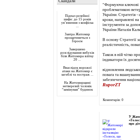
Скандали
“Формуючи ключові з
Актуально
проблематикою ветера
України. Стратегія - 
Підпал релейної
кроки, направлені на
шафи: до 15 років
ув’язнення з конфіска
інструменти за допом
...
України Наталія Кал
Завтра Житомир
прощатиметься з
В основу Стратегії з
Героєм
реалістичність, пова
Завершено
розслідування вибухів
Також в ній чітко про
біля Житомира влітку
індикатори їх досягне
20 ...
Внаслідок ворожої
відновлення людськог
атаки на Житомир є
повага та вшануванн
загиблі та постраж ...
забезпечення націона
На Житомирщині
RuporZT
нетверезий чоловік
“замінував” будинок
Коментарів: 0
Фоторепортаж
У Жито
«Голос
про діт