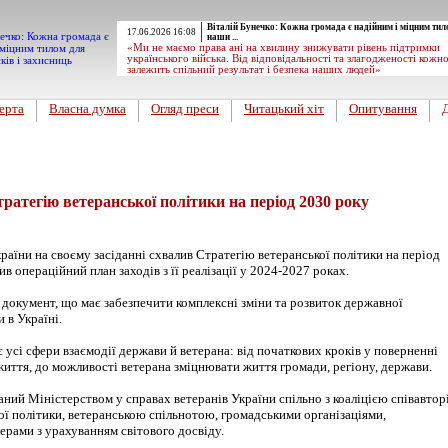
Віталій Бунечко: Кожна громада є надійним і міцним тил
17.06.2026 16:08
наши ...
«Ми не маємо права ані на хвилину знижувати рівень підтримки
українського війська. Від відповідальності та злагодженості кожн
залежить спільний результат і безпека наших людей»
ерта
Власна думка
Огляд преси
Читацький хіт
Опитування
ратегію ветеранської політики на період 2030 року
раїни на своєму засіданні схвалив Стратегію ветеранської політики на період
ив операційний план заходів з її реалізації у 2024-2027 роках.
документ, що має забезпечити комплексні зміни та розвиток державної
 в Україні.
 усі сфери взаємодії держави й ветерана: від початкових кроків у поверненні
життя, до можливості ветерана зміцнювати життя громади, регіону, держави.
ий Міністерством у справах ветеранів України спільно з коаліцією співавтор
ої політики, ветеранською спільнотою, громадськими організаціями,
рами з урахуванням світового досвіду.