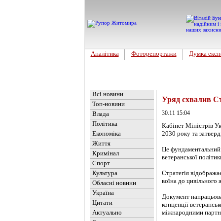
Аналітика
Фоторепортажи
Думка експ
Головна
Новини
»
Україна
Всі новини
Уряд схвалив Ст
Топ-новини
30.11 15:04
Влада
Політика
Кабінет Міністрів Ук
Економіка
2030 року та затверд
Життя
Це фундаментальний 
Кримінал
ветеранської політики
Спорт
Культура
Стратегія відображає
воїна до цивільного 
Обласні новини
Україна
Документ напрацьован
Цитати
концепції ветеранськ
Актуально
міжнародними партне