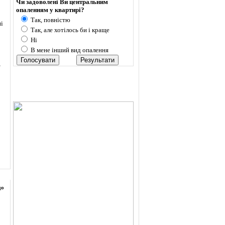
Чи задоволені Ви центральним
опаленням у квартирі?
Так, повністю
ні
Так, але хотілось би і краще
Ні
В мене інший вид опалення
,
до