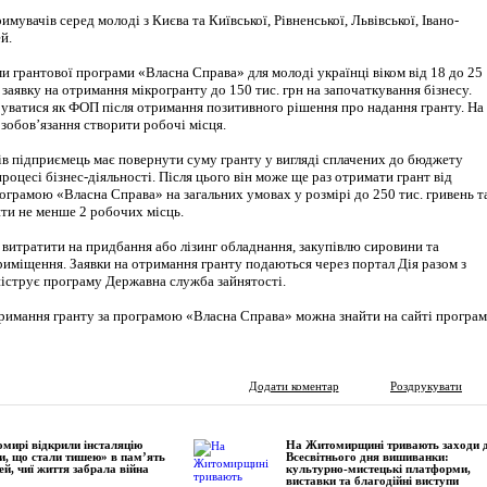
мувачів серед молоді з Києва та Київської, Рівненської, Львівської, Івано-
й.
и грантової програми «Власна Справа» для молоді українці віком від 18 до 25
заявку на отримання мікрогранту до 150 тис. грн на започаткування бізнесу.
уватися як ФОП після отримання позитивного рішення про надання гранту. На
зобов’язання створити робочі місця.
в підприємець має повернути суму гранту у вигляді сплачених до бюджету
процесі бізнес-діяльності. Після цього він може ще раз отримати грант від
ограмою «Власна Справа» на загальних умовах у розмірі до 250 тис. гривень т
ити не менше 2 робочих місць.
витратити на придбання або лізинг обладнання, закупівлю сировини та
риміщення. Заявки на отримання гранту подаються через портал Дія разом з
ніструє програму Державна служба зайнятості.
имання гранту за програмою «Власна Справа» можна знайти на сайті програм
Додати коментар
Роздрукувати
мирі відкрили інсталяцію
На Житомирщині тривають заходи 
и, що стали тишею» в пам’ять
Всесвітнього дня вишиванки:
ей, чиї життя забрала війна
культурно-мистецькі платформи,
виставки та благодійні виступи