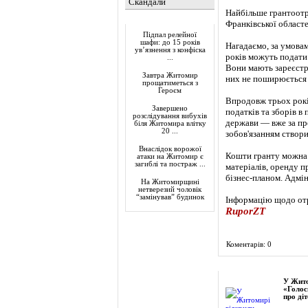
Скандали
Найбільше грантоотри
Актуально
Франківської областе
Підпал релейної
шафи: до 15 років
Нагадаємо, за умовам
ув’язнення з конфіска
років можуть подати 
...
Вони мають зареєстр
Завтра Житомир
них не поширюється 
прощатиметься з
Героєм
Впродовж трьох рокі
Завершено
податків та зборів в 
розслідування вибухів
держави — вже за пр
біля Житомира влітку
20 ...
зобов'язанням створ
Внаслідок ворожої
Кошти гранту можна 
атаки на Житомир є
загиблі та постраж ...
матеріалів, оренду п
бізнес-планом. Адмі
На Житомирщині
нетверезий чоловік
“замінував” будинок
Інформацію щодо отр
RuporZT
Коментарів: 0
Фоторепортаж
У Жито
«Голос
про діт