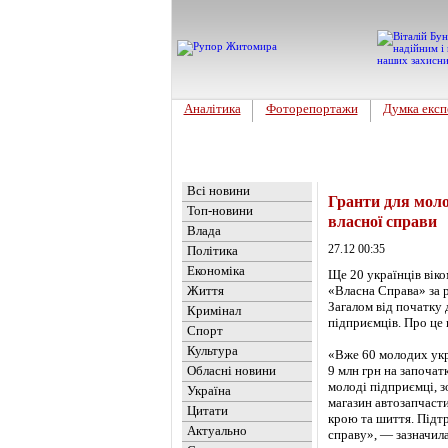
Аналітика
Фоторепортажи
Думка експ
Головна
Новини
»
Україна
Всі новини
Гранти для моло
Топ-новини
власної справи
Влада
27.12 00:35
Політика
Економіка
Ще 20 українців вік
Життя
«Власна Справа» за р
Загалом від початку
Кримінал
підприємців. Про це
Спорт
Культура
«Вже 60 молодих укр
Обласні новини
9 млн грн на започат
молоді підприємці, з
Україна
магазин автозапчасти
Цитати
крою та шиття. Підт
Актуально
справу», — зазначил