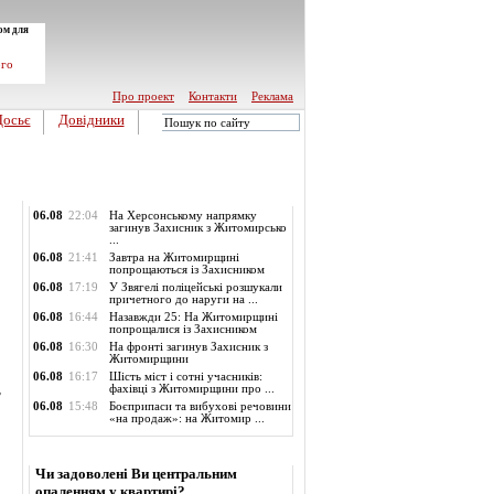
ом для
ого
Про проект
Контакти
Реклама
Досьє
Довідники
Обласні новини
06.08
22:04
На Херсонському напрямку
загинув Захисник з Житомирсько
...
06.08
21:41
Завтра на Житомирщині
попрощаються із Захисником
06.08
17:19
У Звягелі поліцейські розшукали
причетного до наруги на ...
06.08
16:44
Назавжди 25: На Житомирщині
попрощалися із Захисником
06.08
16:30
На фронті загинув Захисник з
Житомирщини
06.08
16:17
Шість міст і сотні учасників:
ь
фахівці з Житомирщини про ...
06.08
15:48
Боєприпаси та вибухові речовини
«на продаж»: на Житомир ...
Опитування
Чи задоволені Ви центральним
опаленням у квартирі?