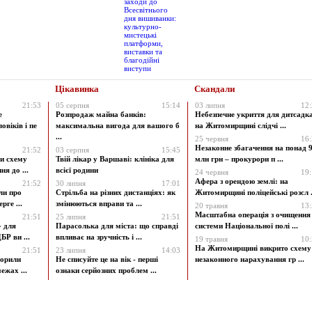
Цікавинка
Скандали
21:53
05 серпня
15:14
03 липня
12
е
Розпродаж майна банків:
Небезпечне укриття для дитсадк
овіків і пе
максимальна вигода для вашого б
на Житомирщині слідчі ...
...
25 червня
16
Незаконне збагачення на понад 9
21:52
03 серпня
15:45
и схему
Твій лікар у Варшаві: клініка для
млн грн – прокурори п ...
я до ...
всієї родини
24 червня
19
Афера з орендою землі: на
21:52
30 липня
17:01
ли про
Стрільба на різних дистанціях: як
Житомирщині поліцейські розсл .
рге ...
змінюються вправи та ...
20 травня
13
Масштабна операція з очищення
21:51
25 липня
21:51
» для
Парасолька для міста: що справді
системи Національної полі ...
БР ви ...
впливає на зручність і ...
19 травня
10
На Житомирщині викрито схему
21:51
23 липня
14:03
ворили
Не списуйте це на вік - перші
незаконного нарахування гр ...
ежах ...
ознаки серйозних проблем ...