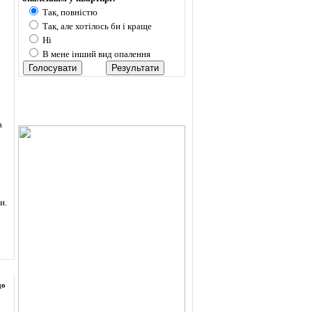
Так, повністю
Так, але хотілось би і краще
Ні
В мене інший вид опалення
а
и.
до