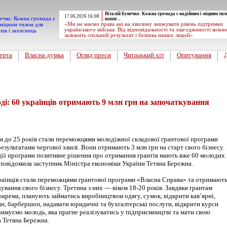
Віталій Бунечко: Кожна громада є надійним і міцним тил
17.06.2026 16:08
наши ...
«Ми не маємо права ані на хвилину знижувати рівень підтримки
українського війська. Від відповідальності та злагодженості кожн
залежить спільний результат і безпека наших людей»
ерта
Власна думка
Огляд преси
Читацький хіт
Опитування
ді: 60 українців отримають 9 млн грн на започаткування
ом до 25 років стали переможцями молодіжної складової грантової програми
езультатами чергової хвилі. Вони отримають 3 млн грн на старт свого бізнесу.
 дії програми позитивне рішення про отримання грантів мають вже 60 молодих
 повідомила заступник Міністра економіки України Тетяна Бережна.
аїнців стали переможцями грантової програми «Власна Справа» та отримают
кування свого бізнесу. Третина з них — віком 18-20 років. Завдяки грантам
окрема, планують займатись виробництвом одягу, сумок, відкрити кав’ярні,
н, барбершоп, надавати юридичні та бухгалтерські послуги, відкрити курси
римуємо молодь, яка прагне реалізуватись у підприємництві та мати свою
а Тетяна Бережна.