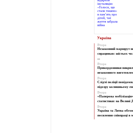
Україна
Вчора
Незаконний маршрут н
спрацював: шістьох чол
...
Вчора
Прикордонники викрил
незаконного виготовленн
Вчора
Слідчі поліції повідоми
підозру колишньому ене
Вчора
«Паперова мобілізація
статистики: на Волині Д
Вчора
Україна та Литва обго
посилення співпраці в м