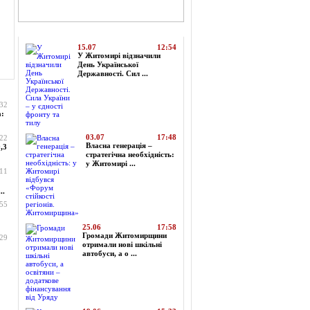
Топ-новини
15.07
12:54
У Житомирі відзначили
День Української
Державності. Сил ...
:32
а:
03.07
17:48
:22
Власна генерація –
,3
стратегічна необхідність:
у Житомирі ...
:11
..
:55
25.06
17:58
Громади Житомирщини
:29
отримали нові шкільні
автобуси, а о ...