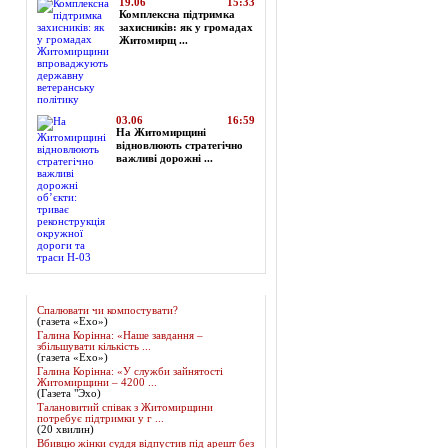
19.06
15:33
Комплексна підтримка
захисників: як у громадах
Житомирщ ...
03.06
16:59
На Житомирщині
відновлюють стратегічно
важливі дорожні ...
Огляд преси
Спалювати чи компостувати?
(газета «Ехо»)
Галина Корінна: «Наше завдання –
збільшувати кількість ...
(газета «Ехо»)
Галина Корінна: «У служби зайнятості
Житомирщини – 4200 ...
(Газета "Эхо)
Талановитий співак з Житомирщини
потребує підтримки у г ...
(20 хвилин)
Вбивцю жінки суддя відпустив під арешт без