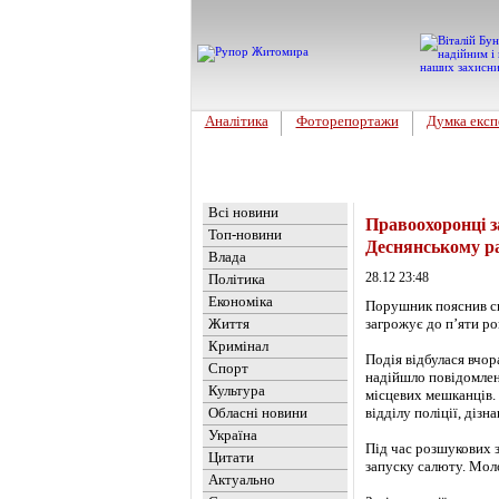
Аналітика
Фоторепортажи
Думка експ
Головна
Новини
»
Україна
Всі новини
Правоохоронці з
Топ-новини
Деснянському ра
Влада
28.12 23:48
Політика
Економіка
Порушник пояснив св
Життя
загрожує до п’яти ро
Кримінал
Подія відбулася вчор
Спорт
надійшло повідомлен
Культура
місцевих мешканців. 
Обласні новини
відділу поліції, дізн
Україна
Під час розшукових 
Цитати
запуску салюту. Мол
Актуально