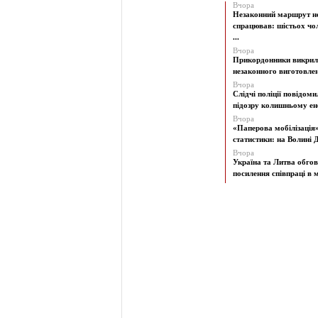
Вчора
Незаконний маршрут н
спрацював: шістьох чол
...
Вчора
Прикордонники викрил
незаконного виготовленн
Вчора
Слідчі поліції повідоми
підозру колишньому ене
Вчора
«Паперова мобілізація
статистики: на Волині Д
Вчора
Україна та Литва обго
посилення співпраці в м