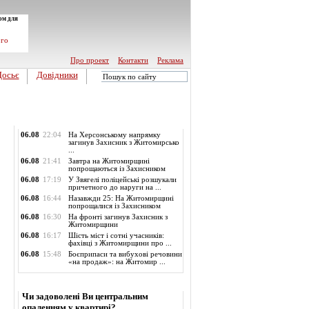
ом для
ого
Про проект
Контакти
Реклама
Досьє
Довідники
Обласні новини
06.08
22:04
На Херсонському напрямку
загинув Захисник з Житомирсько
...
06.08
21:41
Завтра на Житомирщині
попрощаються із Захисником
06.08
17:19
У Звягелі поліцейські розшукали
причетного до наруги на ...
06.08
16:44
Назавжди 25: На Житомирщині
попрощалися із Захисником
06.08
16:30
На фронті загинув Захисник з
Житомирщини
06.08
16:17
Шість міст і сотні учасників:
фахівці з Житомирщини про ...
06.08
15:48
Боєприпаси та вибухові речовини
«на продаж»: на Житомир ...
Опитування
Чи задоволені Ви центральним
опаленням у квартирі?