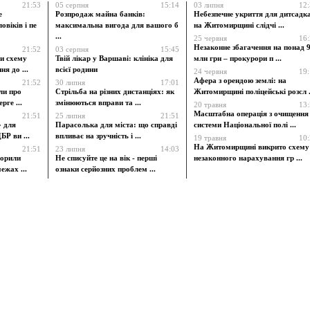
21:53
05 серпня
15:14
03 липня
12
е
Розпродаж майна банків:
Небезпечне укриття для дитсадк
овіків і пе
максимальна вигода для вашого б
на Житомирщині слідчі ...
...
25 червня
16
Незаконне збагачення на понад 9
21:52
03 серпня
15:45
и схему
Твій лікар у Варшаві: клініка для
млн грн – прокурори п ...
я до ...
всієї родини
24 червня
19
Афера з орендою землі: на
21:52
30 липня
17:01
ли про
Стрільба на різних дистанціях: як
Житомирщині поліцейські розсл .
рге ...
змінюються вправи та ...
20 травня
13
Масштабна операція з очищення
21:51
25 липня
21:51
» для
Парасолька для міста: що справді
системи Національної полі ...
БР ви ...
впливає на зручність і ...
19 травня
10
На Житомирщині викрито схему
21:51
23 липня
14:03
ворили
Не списуйте це на вік - перші
незаконного нарахування гр ...
ежах ...
ознаки серйозних проблем ...