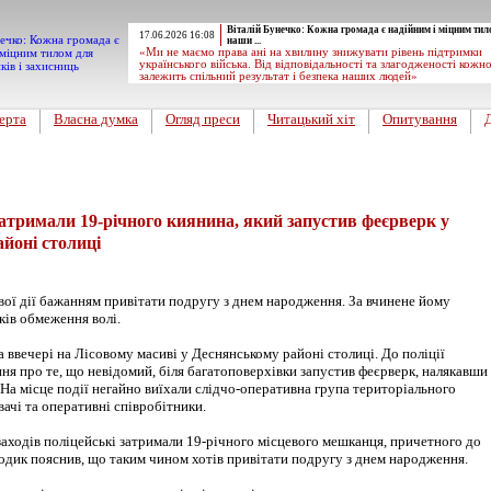
Віталій Бунечко: Кожна громада є надійним і міцним тил
17.06.2026 16:08
наши ...
«Ми не маємо права ані на хвилину знижувати рівень підтримки
українського війська. Від відповідальності та злагодженості кожн
залежить спільний результат і безпека наших людей»
ерта
Власна думка
Огляд преси
Читацький хіт
Опитування
атримали 19-річного киянина, який запустив феєрверк у
йоні столиці
ої дії бажанням привітати подругу з днем народження. За вчинене йому
ків обмеження волі.
а ввечері на Лісовому масиві у Деснянському районі столиці. До поліції
ня про те, що невідомий, біля багатоповерхівки запустив феєрверк, налякавши
На місце події негайно виїхали слідчо-оперативна група територіального
авачі та оперативні співробітники.
заходів поліцейські затримали 19-річного місцевого мешканця, причетного до
одик пояснив, що таким чином хотів привітати подругу з днем народження.