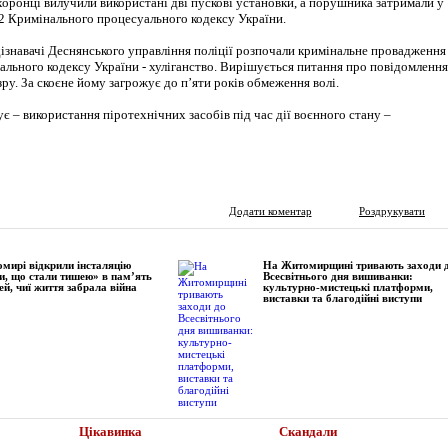
хоронці вилучили використані дві пускові установки, а порушника затримали у
 2 Кримінального процесуального кодексу України.
дізнавачі Деснянського управління поліції розпочали кримінальне провадження
інального кодексу України - хуліганство. Вирішується питання про повідомлення
у. За скоєне йому загрожує до пʼяти років обмеження волі.
ує – використання піротехнічних засобів під час дії воєнного стану –
Додати коментар
Роздрукувати
мирі відкрили інсталяцію
На Житомирщині тривають заходи 
и, що стали тишею» в пам’ять
Всесвітнього дня вишиванки:
ей, чиї життя забрала війна
культурно-мистецькі платформи,
виставки та благодійні виступи
Цікавинка
Скандали