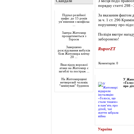
Скандали
З місця події правоо
порядку статті 298 -
Актуально
За вказаним фактом 
Підпал релейної
шафи: до 15 років
за ч. 1 ст. 296 Крим
ув’язнення з конфіска
порушнику про підозр
...
Завтра Житомир
Поліція вкотре нагад
прощатиметься з
заборонено!
Героєм
Завершено
RuporZT
розслідування вибухів
біля Житомира влітку
20 ...
Коментарів: 0
Внаслідок ворожої
атаки на Житомир є
загиблі та постраж ...
Фоторепортаж
На Житомирщині
У Жито
нетверезий чоловік
«Голос
“замінував” будинок
про діт
Україна