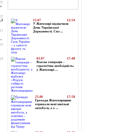
:32
а:
Топ-новини
:22
,3
15.07
12:54
У Житомирі відзначили
День Української
:11
Державності. Сил ...
..
:55
03.07
17:48
:29
Власна генерація –
стратегічна необхідність:
у Житомирі ...
25.06
17:58
Громади Житомирщини
отримали нові шкільні
автобуси, а о ...