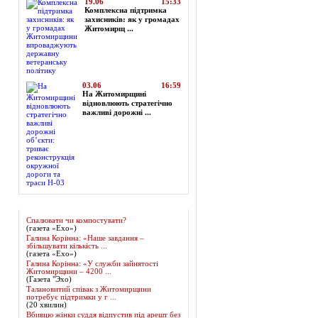
19.06
15:33
Комплексна підтримка
захисників: як у громадах
Житомирщ ...
03.06
16:59
На Житомирщині
відновлюють стратегічно
важливі дорожні ...
Огляд преси
Спалювати чи компостувати?
(газета «Ехо»)
Галина Корінна: «Наше завдання –
збільшувати кількість ...
(газета «Ехо»)
Галина Корінна: «У служби зайнятості
Житомирщини – 4200 ...
(Газета "Эхо)
Талановитий співак з Житомирщини
потребує підтримки у г ...
(20 хвилин)
Вбивцю жінки суддя відпустив під арешт без