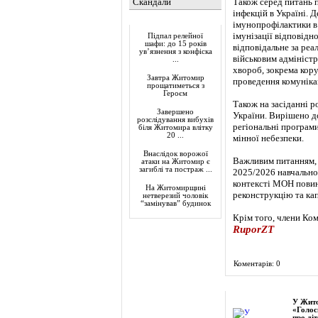
Скандали
Також серед питань п
інфекцій в Україні. 
Актуально
імунопрофілактики в
імунізації відповідн
Підпал релейної
шафи: до 15 років
відповідальне за реа
ув’язнення з конфіска
військовим адміністр
...
хвороб, зокрема кор
Завтра Житомир
проведення комунікац
прощатиметься з
Героєм
Також на засіданні р
Завершено
України. Вирішено до
розслідування вибухів
регіональні програм
біля Житомира влітку
20 ...
мінної небезпеки.
Внаслідок ворожої
Важливим питанням, я
атаки на Житомир є
загиблі та постраж ...
2025/2026 навчально
контексті МОН повин
На Житомирщині
реконструкцію та ка
нетверезий чоловік
“замінував” будинок
Крім того, члени Ко
RuporZT
Коментарів: 0
Фоторепортаж
У Жито
«Голос
про діт