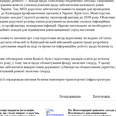
орядку денного — заходи щодо стабілізації епідемічної ситуації з керованих
Державна комісія ухвалила рішення щодо забезпечення належного рівня
 Україні. Так, МОЗ доручено забезпечити наявність вакцин для проведення
о до Календаря профілактичних щеплень в Україні. Крім того, Міністерство
лізацію заходів Стратегії розвитку імунопрофілактики до 2030 року. Обласним
аціям доручено розгляд планів реагування на можливі спалахи інфекційних
у, та профілактику поширення інфекцій. Окремо наголошено на необхідності
ійних заходів для підвищення рівня вакцинації серед населення.
озглянуто питання про стан підготовки місць відпочинку на водних об’єктах
ручити обласній та Київській міській військовій адміністрації розробити
и рятування людей на воді та провести інформаційну роботу щодо безпеки та
ке обговорили члени Комісії, було і підготовка закладів освіти до початку
го року, у тому числі щодо облаштування фонду захисних споруд. У цьому
но забезпечити використання державної субвенції на облаштування укриттів, 
пітальний ремонт захисних споруд.
місії опрацювали питання безпеки інженерно-транспортної інфраструктури.
Додати коментар
Роздрукувати
мирі відкрили інсталяцію
На Житомирщині тривають заходи 
и, що стали тишею» в пам’ять
Всесвітнього дня вишиванки:
ей, чиї життя забрала війна
культурно-мистецькі платформи,