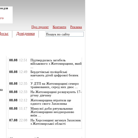
ом для
ого
Про проект
Контакти
Реклама
Досьє
Довідники
Обласні новини
08.08
12:51
Підтвердилась загибель
військового з Житомирщини, який
...
08.08
12:49
Бердичівські поліцейські
навчають дітей цифрової безпек
...
08.08
12:35
У ДТП на Житомирщині семеро
травмованих, серед них двоє ...
на
08.08
12:33
На Житомирщині розшукують 17-
річну дівчину
08.08
12:12
Житомирщина втратила ще
одного свого Захисника
08.08
11:17
Минулої доби рятувальники
Житомирщини неодноразово
виїж ...
07.08
22:08
На Херсонщині загинув Захисник
з Житомирської області
Опитування