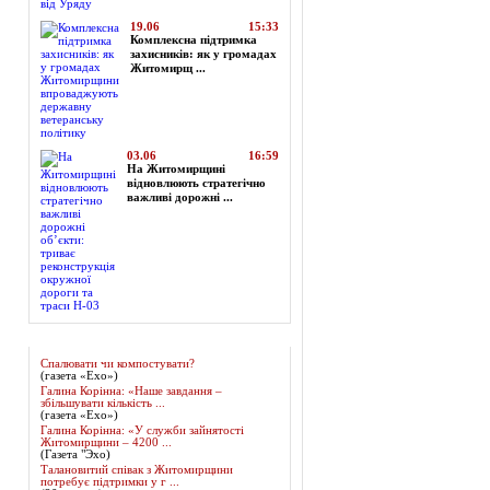
19.06
15:33
Комплексна підтримка
захисників: як у громадах
Житомирщ ...
03.06
16:59
На Житомирщині
відновлюють стратегічно
важливі дорожні ...
Огляд преси
Спалювати чи компостувати?
(газета «Ехо»)
Галина Корінна: «Наше завдання –
збільшувати кількість ...
(газета «Ехо»)
Галина Корінна: «У служби зайнятості
Житомирщини – 4200 ...
(Газета "Эхо)
Талановитий співак з Житомирщини
потребує підтримки у г ...