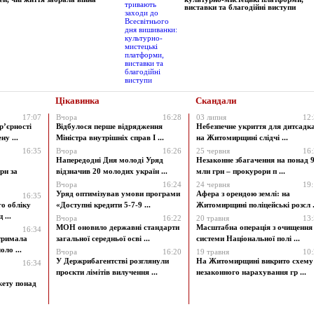
виставки та благодійні виступи
Цікавинка
Скандали
17:07
Вчора
16:28
03 липня
12
р’єрності
Відбулося перше відрядження
Небезпечне укриття для дитсадк
у ...
Міністра внутрішніх справ І ...
на Житомирщині слідчі ...
16:35
Вчора
16:26
25 червня
16
Напередодні Дня молоді Уряд
Незаконне збагачення на понад 9
рн за
відзначив 20 молодих україн ...
млн грн – прокурори п ...
Вчора
16:24
24 червня
19
Уряд оптимізував умови програми
Афера з орендою землі: на
16:35
го обліку
«Доступні кредити 5-7-9 ...
Житомирщині поліцейські розсл .
 ...
Вчора
16:22
20 травня
13
МОН оновило державні стандарти
Масштабна операція з очищення
16:34
атримала
загальної середньої осві ...
системи Національної полі ...
ло ...
Вчора
16:20
19 травня
10
У Держрибагентстві розглянули
На Житомирщині викрито схему
16:34
проєкти лімітів вилучення ...
незаконного нарахування гр ...
жету понад