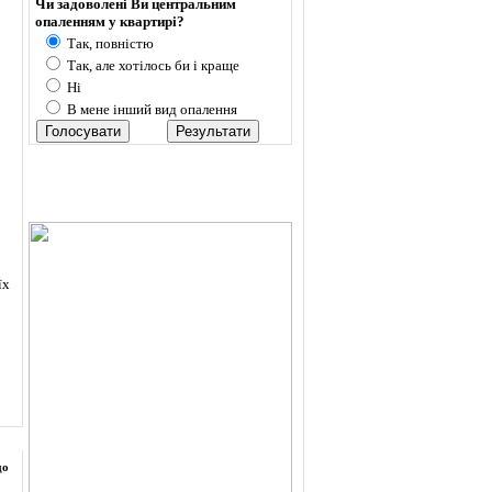
Чи задоволені Ви центральним
опаленням у квартирі?
Так, повністю
Так, але хотілось би і краще
Ні
В мене інший вид опалення
їх
до