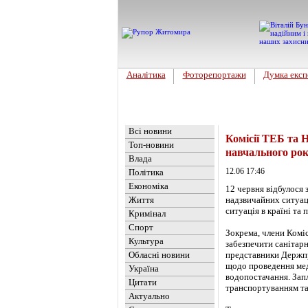
Аналітика
Фоторепортажи
Думка експ
Головна
Новини
»
Україна
Всі новини
Комісії ТЕБ та 
Топ-новини
навчального ро
Влада
12.06 17:46
Політика
Економіка
12 червня відбулося 
Життя
надзвичайних ситуаці
ситуація в країні та
Кримінал
Спорт
Зокрема, члени Коміс
Культура
забезпечити санітарн
Обласні новини
представники Держпр
щодо проведення мед
Україна
водопостачання. Зап
Цитати
транспортуванням та
Актуально