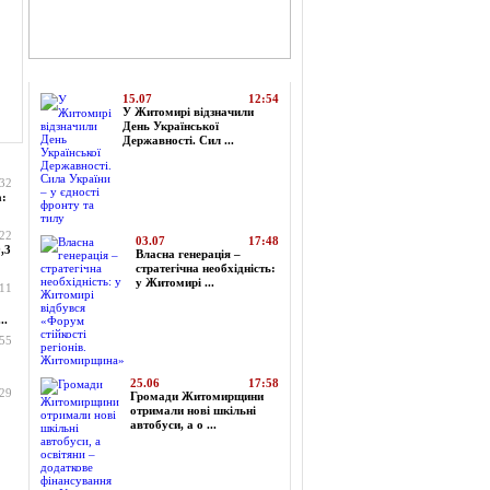
Топ-новини
15.07
12:54
У Житомирі відзначили
День Української
Державності. Сил ...
:32
а:
:22
03.07
17:48
,3
Власна генерація –
стратегічна необхідність:
у Житомирі ...
:11
..
:55
25.06
17:58
:29
Громади Житомирщини
отримали нові шкільні
автобуси, а о ...