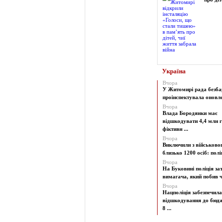
Україна
Вчора
У Житомирі рада безба
проінспектувала оновлен
Вчора
Влада Бородянки має
відшкодувати 4,4 млн г
фіктивн ...
Вчора
Виключили з військово
близько 1200 осіб: поліц
Вчора
На Буковині поліція з
вимагача, який побив чо
Вчора
Нацполіція забезпечила
відшкодування до бюд
8 ...