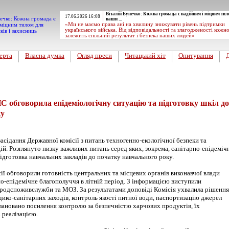
Віталій Бунечко: Кожна громада є надійним і міцним тил
17.06.2026 16:08
наши ...
«Ми не маємо права ані на хвилину знижувати рівень підтримки
українського війська. Від відповідальності та злагодженості кожн
залежить спільний результат і безпека наших людей»
ерта
Власна думка
Огляд преси
Читацький хіт
Опитування
НС обговорила епідеміологічну ситуацію та підготовку шкіл до
ку
засідання Державної комісії з питань техногенно-екологічної безпеки та
й. Розглянуто низку важливих питань серед яких, зокрема, санітарно-епідеміч
 підготовка навчальних закладів до початку навчального року.
ії обговорили готовність центральних та місцевих органів виконавчої влади
о-епідемічне благополуччя в літній період. З інформацією виступили
одспоживслужби та МОЗ. За результатами доповіді Комісія ухвалила рішення
ико-санітарних заходів, контроль якості питної води, паспортизацію джерел
лановано посилення контролю за безпечністю харчових продуктів, їх
 реалізацією.