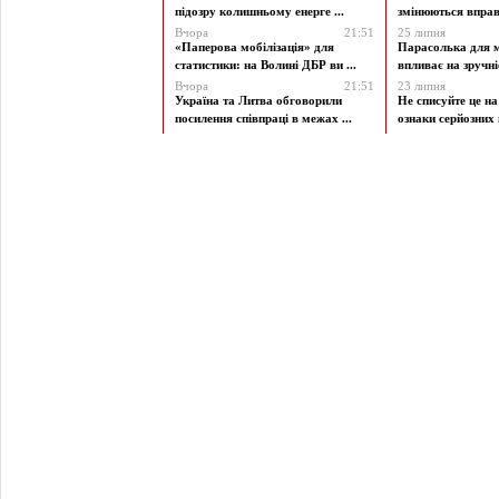
підозру колишньому енерге ...
змінюються вправи
Вчора
21:51
25 липня
«Паперова мобілізація» для
Парасолька для м
статистики: на Волині ДБР ви ...
впливає на зручніст
Вчора
21:51
23 липня
Україна та Литва обговорили
Не списуйте це на
посилення співпраці в межах ...
ознаки серйозних 