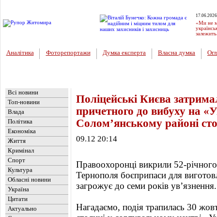
17.06.2026
«Ми не м
українсь
залежить
Аналітика
Фоторепортажи
Думка експерта
Власна думка
Огл
Головна
Новини
»
Україна
Всі новини
Поліцейські Києва затрима
Топ-новини
причетного до вибуху на «
Влада
Солом’янському районі сто
Політика
Економіка
09.12 20:14
Життя
Кримінал
Спорт
Правоохоронці викрили 52-річного
Культура
Тернополя боєприпаси для виготовл
Обласні новини
загрожує до семи років ув’язнення.
Україна
Цитати
Нагадаємо, подія трапилась 30 жов
Актуально