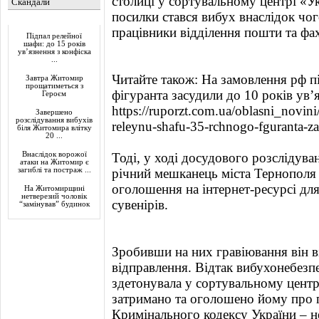
столиці у сортувальному центрі «Ук
Скандали
посилки стався вибух внаслідок чо
Актуально
працівники відділення пошти та фа
Підпал релейної
шафи: до 15 років
ув’язнення з конфіска
...
Читайте також: На замовлення рф п
Завтра Житомир
прощатиметься з
фігуранта засудили до 10 років ув’
Героєм
https://ruporzt.com.ua/oblasni_novin
Завершено
розслідування вибухів
releynu-shafu-35-rchnogo-fguranta-z
біля Житомира влітку
20 ...
Внаслідок ворожої
Тоді, у ході досудового розслідува
атаки на Житомир є
загиблі та постраж ...
річний мешканець міста Тернополя
оголошення на інтернет-ресурсі дл
На Житомирщині
нетверезий чоловік
сувенірів.
“замінував” будинок
Зробивши на них гравіювання він в
відправлення. Відтак вибухонебезп
здетонувала у сортувальному центрі
затримано та оголошено йому про пі
Кримінального кодексу України – н