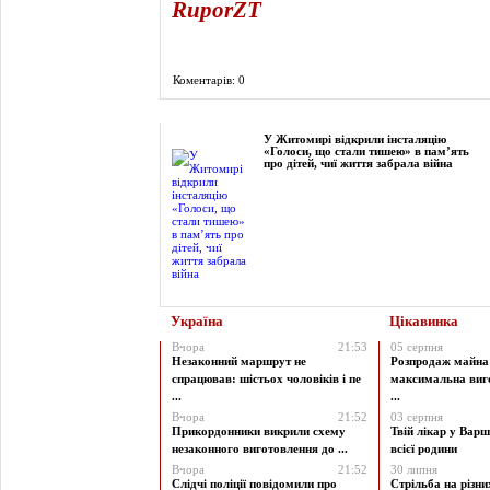
RuporZT
Коментарів: 0
Фоторепортаж
У Житомирі відкрили інсталяцію
«Голоси, що стали тишею» в пам’ять
про дітей, чиї життя забрала війна
Україна
Цікавинка
Вчора
21:53
05 серпня
Незаконний маршрут не
Розпродаж майна 
спрацював: шістьох чоловіків і пе
максимальна виг
...
...
Вчора
21:52
03 серпня
Прикордонники викрили схему
Твій лікар у Варш
незаконного виготовлення до ...
всієї родини
Вчора
21:52
30 липня
Слідчі поліції повідомили про
Стрільба на різни