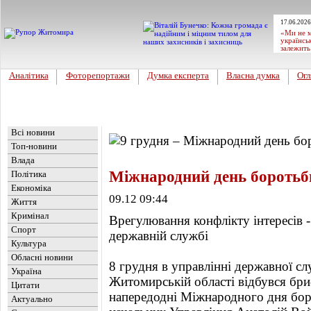
17.06.2026
«Ми не м
українсь
залежить
Аналітика
Фоторепортажи
Думка експерта
Власна думка
Огл
Головна
Новини
»
Влада
Всі новини
Топ-новини
Влада
Міжнародний день боротьб
Політика
Економіка
09.12 09:44
Життя
Кримінал
Врегулювання конфлікту інтересів 
Спорт
державній службі
Культура
Обласні новини
8 грудня в управлінні державної с
Україна
Житомирській області відбувся бри
Цитати
напередодні Міжнародного дня бор
Актуально