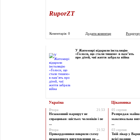
RuporZT
Коментарів: 0
Додати коментар
Роздруку
Фоторепортаж
У Житомирі відкрили інсталяцію
«Голоси, що стали тишею» в пам’ять
про дітей, чиї життя забрала війна
Україна
Цікавинка
Вчора
21:53
05 серпня
Незаконний маршрут не
Розпродаж майна 
спрацював: шістьох чоловіків і пе
максимальна виг
...
...
Вчора
21:52
03 серпня
Прикордонники викрили схему
Твій лікар у Варш
незаконного виготовлення до ...
всієї родини