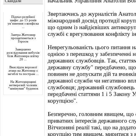
начальник Управління Анатолій Во
Скандали
Актуально
Звертаючись до журналістів Анато
Підпал релейної
міжнародний досвід протидії корупц
шафи: до 15 років
ув’язнення з конфіска
що одним із найдієвіших антикоруп
...
службі є врегулювання конфлікту ін
Завтра Житомир
прощатиметься з
Героєм
Неврегульованість цього питання на
Завершено
однією з перешкод у забезпеченні н
розслідування вибухів
біля Житомира влітку
державних службовців. Так, стаття
20 ...
державну службу" передбачено, що
Внаслідок ворожої
атаки на Житомир є
повинен не допускати дій та вчинкі
загиблі та постраж ...
державної служби чи негативно вп
На Житомирщині
нетверезий чоловік
службовця; державний службовець н
“замінував” будинок
передбачені статтями 1 і 5 Закону 
корупцією".
Безперечно, головним явищем, що 
приватних інтересів державного сл
Вітчизняні реалії такі, що на додат
корупцію тим явищем, миритися з 