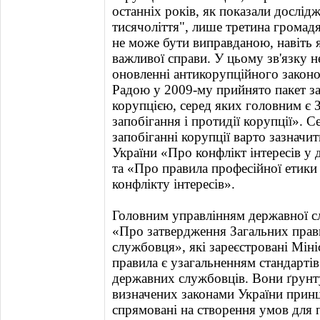
останніх років, як показали дослід
тисячоліття", лише третина громад
не може бути виправданою, навіть 
важливої справи. У цьому зв'язку 
оновленні антикорупційного закон
Радою у 2009-му прийнято пакет за
корупцією, серед яких головним є 
запобігання і протидії корупції». 
запобіганні корупції варто зазначи
України «Про конфлікт інтересів у 
та «Про правила професійної етики 
конфлікту інтересів».
Головним управлінням державної с
«Про затвердження Загальних прав
службовця», які зареєстровані Міні
правила є узагальненням стандартів
державних службовців. Вони ґрунту
визначених законами України прин
спрямовані на створення умов для 