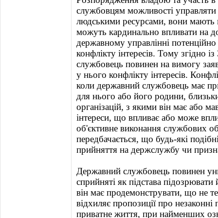
службовцям можливості управляти 
людськими ресурсами, вони мають 
можуть кардинально впливати на д
державному управлінні потенційно
конфлікту інтересів. Тому згідно 
службовець повинен на вимогу заяв
у нього конфлікту інтересів. Конфлік
коли державний службовець має при
для нього або його родини, близьки
організацій, з якими він має або мав
інтереси, що впливає або може впл
об'єктивне виконання службових обо
передбачається, що будь-які подібн
прийняття на держслужбу чи призна
Державний службовець повинен уни
сприйняті як підстава підозрювати
він має продемонструвати, що не те
відхиляє пропозиції про незаконні 
приватне життя, при найменших оз