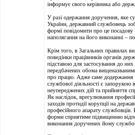
інформує свого керівника або держ
У разі одержання доручення, яке с
України, державний службовець зоб
формі повідомити про це посадову о
наполягання на його виконанні – п
Крім того, в Загальних правилах ви
поведінки працівників органів дер
підставою для застосування до них
передбачених обома вищеназваними
про працю. Адже саме додержання 
службової діяльності є запорукою 
неупереджених дій та прийняття сп
Як наслідок, врегулювання професій
заходів протидії корупції на держа
професійного апарату службовців.
форми сприятиме підвищенню відпо
виконання доручених йому службови