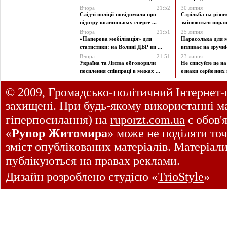
Вчора
21:52
30 липня
Слідчі поліції повідомили про
Стрільба на різни
підозру колишньому енерге ...
змінюються вправи
Вчора
21:51
25 липня
«Паперова мобілізація» для
Парасолька для м
статистики: на Волині ДБР ви ...
впливає на зручніст
Вчора
21:51
23 липня
Україна та Литва обговорили
Не списуйте це на
посилення співпраці в межах ...
ознаки серйозних 
© 2009, Громадсько-політичний Інтернет-
захищені. При будь-якому використанні ма
гіперпосилання) на
ruporzt.com.ua
є обов'
«
Рупор Житомира
» може не поділяти точ
зміст опублікованих матеріалів. Матеріал
публікуються на правах реклами.
Дизайн розроблено студією «
TrioStyle
»