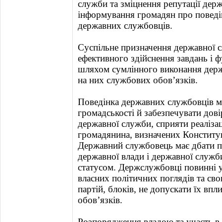
служби та зміцнення репутації дер
інформування громадян про поведін
державних службовців.
Суспільне призначення державної с
ефективного здійснення завдань і 
шляхом сумлінного виконання дер
на них службових обов’язків.
Поведінка державних службовців м
громадськості й забезпечувати дові
державної служби, сприяти реалізац
громадянина, визначених Конституц
Державний службовець має дбати п
державної влади і державної служби
статусом. Держслужбовці повинні у
власних політичних поглядів та сво
партій, блоків, не допускати їх вп
обов’язків.
Розпорядження владою та участь в