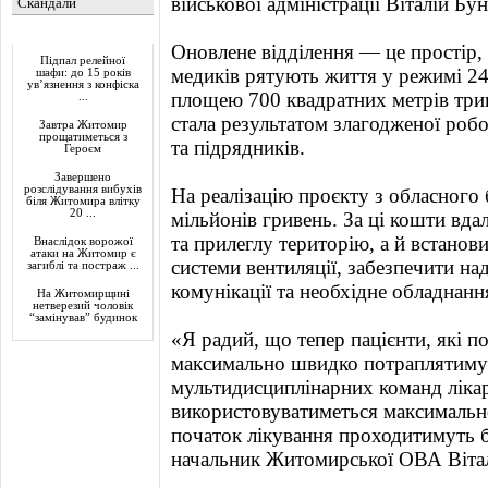
військової адміністрації Віталій Бу
Скандали
Актуально
Оновлене відділення — це простір, 
Підпал релейної
медиків рятують життя у режимі 24
шафи: до 15 років
ув’язнення з конфіска
площею 700 квадратних метрів трив
...
стала результатом злагодженої робо
Завтра Житомир
прощатиметься з
та підрядників.
Героєм
Завершено
розслідування вибухів
На реалізацію проєкту з обласног
біля Житомира влітку
20 ...
мільйонів гривень. За ці кошти вд
та прилеглу територію, а й встанов
Внаслідок ворожої
атаки на Житомир є
системи вентиляції, забезпечити над
загиблі та постраж ...
комунікації та необхідне обладнанн
На Житомирщині
нетверезий чоловік
“замінував” будинок
«Я радий, що тепер пацієнти, які п
максимально швидко потраплятиму
мультидисциплінарних команд лікар
використовуватиметься максимально
початок лікування проходитимуть б
начальник Житомирської ОВА Вітал