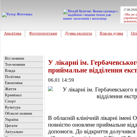
17.06.2026
«Ми не м
українсь
залежить
Аналітика
Фоторепортажи
Думка експерта
Власна думка
Огл
Головна
Новини
»
Топ-новини
Всі новини
У лікарні ім. Гербачевсько
Топ-новини
приймальне відділення екс
Влада
Політика
06.01 14:59
Економіка
Життя
Кримінал
Спорт
Культура
Обласні новини
В обласній клінічній лікарні імені 
Україна
повністю оновлене приймальне відд
Цитати
допомоги. До відкриття долучився
Актуально