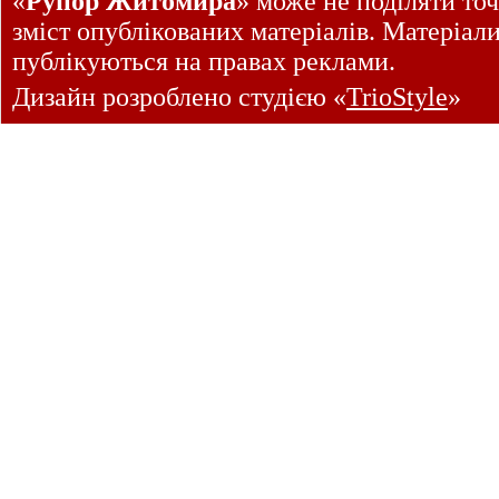
«
Рупор Житомира
» може не поділяти точ
зміст опублікованих матеріалів. Матеріал
публікуються на правах реклами.
Дизайн розроблено студією «
TrioStyle
»