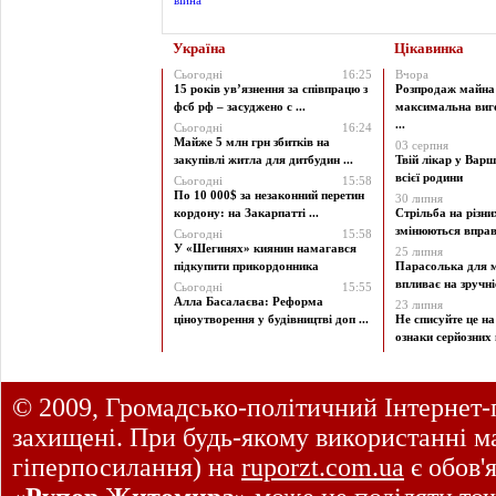
Україна
Цікавинка
Сьогодні
16:25
Вчора
15 років ув’язнення за співпрацю з
Розпродаж майна 
фсб рф – засуджено с ...
максимальна виг
...
Сьогодні
16:24
Майже 5 млн грн збитків на
03 серпня
закупівлі житла для дитбудин ...
Твій лікар у Варш
всієї родини
Сьогодні
15:58
По 10 000$ за незаконний перетин
30 липня
кордону: на Закарпатті ...
Стрільба на різни
змінюються вправи
Сьогодні
15:58
У «Шегинях» киянин намагався
25 липня
підкупити прикордонника
Парасолька для м
впливає на зручніст
Сьогодні
15:55
Алла Басалаєва: Реформа
23 липня
ціноутворення у будівництві доп ...
Не списуйте це на
ознаки серйозних 
© 2009, Громадсько-політичний Інтернет-
захищені. При будь-якому використанні ма
гіперпосилання) на
ruporzt.com.ua
є обов'