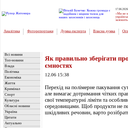
17.06.2026
«Ми не м
українсь
залежить
Аналітика
Фоторепортажи
Думка експерта
Власна думка
Огл
Головна
Новини
»
Цікавинка
Всі новини
Як правильно зберігати пр
Топ-новини
ємностях
Влада
Політика
12.06 15:38
Економіка
Життя
Перехід на полімерне пакування сут
Кримінал
але вимагає дотримання чітких прав
Спорт
свої температурні ліміти та особлив
Культура
середовищами. Щоб продукти не псу
Обласні новини
Україна
шкідливих речовин, варто розібрати
Цитати
Актуально