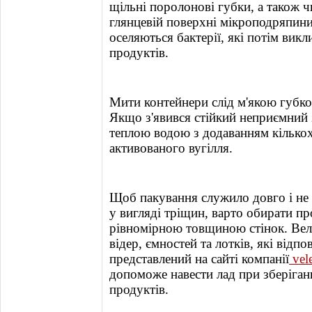
щільні поролонові губки, а також 
глянцевій поверхні мікроподряпин
оселяються бактерії, які потім вик
продуктів.
Мити контейнери слід м'якою губк
Якщо з'явився стійкий неприємний з
теплою водою з додаванням кілько
активованого вугілля.
Щоб пакування служило довго і не
у вигляді тріщин, варто обирати п
рівномірною товщиною стінок. Вел
відер, ємностей та лотків, які відп
представлений на сайті компанії
vel
допоможе навести лад при зберіганн
продуктів.