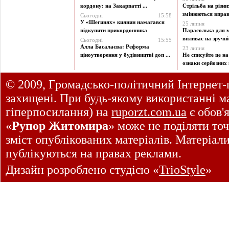
кордону: на Закарпатті ...
Стрільба на різни
змінюються вправи
Сьогодні
15:58
У «Шегинях» киянин намагався
25 липня
підкупити прикордонника
Парасолька для м
впливає на зручніст
Сьогодні
15:55
Алла Басалаєва: Реформа
23 липня
ціноутворення у будівництві доп ...
Не списуйте це на
ознаки серйозних 
© 2009, Громадсько-політичний Інтернет-
захищені. При будь-якому використанні ма
гіперпосилання) на
ruporzt.com.ua
є обов'
«
Рупор Житомира
» може не поділяти точ
зміст опублікованих матеріалів. Матеріал
публікуються на правах реклами.
Дизайн розроблено студією «
TrioStyle
»