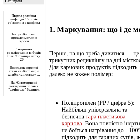
Скандали
Актуально
Підпал релейної
шафи: до 15 років
ув’язнення з конфіска
...
1. Маркування: що і де м
Завтра Житомир
прощатиметься з
Героєм
Завершено
Перше, на що треба дивитися — це
розслідування вибухів
біля Житомира влітку
трикутник рециклінгу на дні місткос
20 ...
Для харчових продуктів підходить
Внаслідок ворожої
атаки на Житомир є
далеко не кожен полімер:
загиблі та постраж ...
На Житомирщині
нетверезий чоловік
“замінував” будинок
Поліпропілен (PP / цифра 5):
Найбільш універсальна та
безпечна
тара пластикова
харчова
. Вона повністю інертн
не боїться нагрівання до +100°
підходить для гарячих супів, ж