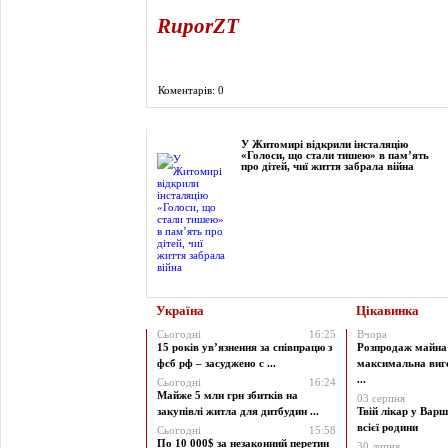
RuporZT
Коментарів: 0
Фоторепортаж
У Житомирі відкрили інсталяцію
«Голоси, що стали тишею» в пам’ять
про дітей, чиї життя забрала війна
Україна
Цікавинка
Сьогодні
16:25
Вчора
15 років ув’язнення за співпрацю з
Розпродаж майна 
фсб рф – засуджено с ...
максимальна виг
...
Сьогодні
16:24
Майже 5 млн грн збитків на
03 серпня
закупівлі житла для дитбудин ...
Твій лікар у Варш
всієї родини
Сьогодні
15:58
По 10 000$ за незаконний перетин
30 липня