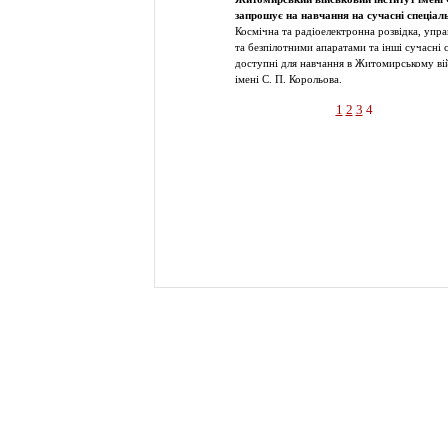
запрошує на навчання на сучасні спеціал
Космічна та радіоелектронна розвідка, упр
та безпілотними апаратами та інші сучасні 
доступні для навчання в Житомирському ві
імені С. П. Корольова.
1
2
3
4