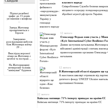
Скандали
власного народу
Співробітники Служби безпеки викрили
Актуально
місцевого осередку псевдонародовладд
Підпал релейної
збройної агресії рф проти України.
шафи: до 15 років
ув’язнення з конфіска
...
Завтра Житомир
прощатиметься з
Героєм
12 лютого
Олександр Федько взяв участь у Між
Завершено
«Kyiv International Cyber Resilience F
розслідування вибухів
біля Житомира влітку
Днями заступник начальника Житомирсь
20 ...
військової адміністрації з питань взаємоді
правоохоронними органами Олександр 
Внаслідок ворожої
атаки на Житомир є
начальник
загиблі та постраж ...
На Житомирщині
12 лютого
нетверезий чоловік
“замінував” будинок
В Житомирській області відкрито ще од
А наостанок школярі отримали від партн
дитячого фонду UNICEF Ukraine навчаль
протимінної безпеки.
12 лютого
Київська митниця: 71% імпорту припадає на країни ЄС
Київська митниця: 71% імпорту припадає на країни ЄС