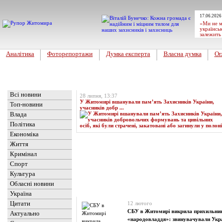
17.06.2026
«Ми не м
українськ
залежить
Аналітика
Фоторепортажи
Думка експерта
Власна думка
Ог
Головна
Топ-новина
Всі новини
28 липня, 13:37
У Житомирі вшанували пам’ять Захисників України,
Топ-новини
учасників добр ...
Влада
Політика
Економіка
Життя
Кримінал
Спорт
Культура
Обласні новини
Новини
» Матеріали за 12.02.2024
Україна
Цитати
12 лютого
СБУ в Житомирі викрила прихильник
Актуально
«народовладдя»: звинувачували Укра