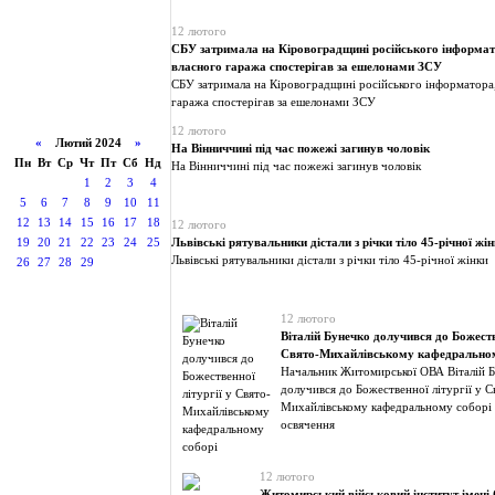
12 лютого
СБУ затримала на Кіровоградщині російського інформато
власного гаража спостерігав за ешелонами ЗСУ
СБУ затримала на Кіровоградщині російського інформатора,
гаража спостерігав за ешелонами ЗСУ
12 лютого
«
Лютий 2024
»
На Вінниччині під час пожежі загинув чоловік
Пн
Вт
Ср
Чт
Пт
Сб
Нд
На Вінниччині під час пожежі загинув чоловік
1
2
3
4
5
6
7
8
9
10
11
12
13
14
15
16
17
18
12 лютого
19
20
21
22
23
24
25
Львівські рятувальники дістали з річки тіло 45-річної жі
Львівські рятувальники дістали з річки тіло 45-річної жінки
26
27
28
29
12 лютого
Віталій Бунечко долучився до Божестве
Свято-Михайлівському кафедральном
Начальник Житомирської ОВА Віталій Б
долучився до Божественної літургії у С
Михайлівському кафедральному соборі 
освячення
12 лютого
Житомирський військовий інститут імені