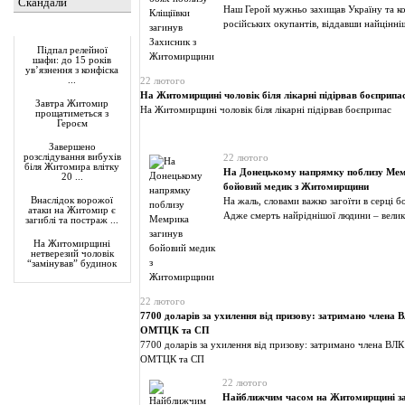
Скандали
Наш Герой мужньо захищав Україну та ко
російських окупантів, віддавши найцінні
Актуально
Підпал релейної
шафи: до 15 років
ув’язнення з конфіска
...
22 лютого
На Житомирщині чоловік біля лікарні підірвав боєприпа
Завтра Житомир
На Житомирщині чоловік біля лікарні підірвав боєприпас
прощатиметься з
Героєм
Завершено
розслідування вибухів
22 лютого
біля Житомира влітку
На Донецькому напрямку поблизу Мем
20 ...
бойовий медик з Житомирщини
Внаслідок ворожої
На жаль, словами важко загоїти в серці 
атаки на Житомир є
Адже смерть найріднішої людини – велик
загиблі та постраж ...
На Житомирщині
нетверезий чоловік
“замінував” будинок
22 лютого
7700 доларів за ухилення від призову: затримано члена
ОМТЦК та СП
7700 доларів за ухилення від призову: затримано члена ВЛК
ОМТЦК та СП
22 лютого
Найближчим часом на Житомирщині з