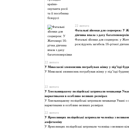
22 лютого
Фатальні зйомки для соцмереж: У Ж
дівчина впала з даху багатоповерхі
Фатальні зйомки для соцмереж: у Жит
розслідують загибель 16-річної дівчин
22 лютого
У Миколаєві зловмисник пограбував жінку у під’їзді буд
У Миколаєві зловмисник пограбував жінку у під’їзді будинк
22 лютого
У Хмельницькому поліцейські затримали мешканця Уман
наркотиками в особливо великих розмірах
У Хмельницькому поліцейські затримали мешканця Умані з
наркотиками в особливо великих розмірах
22 лютого
У Ярмолинцях поліцейські затримали чоловіка з великою
амфетаміну
У Ярмолинцях поліцейські затримали чоловіка з великою кіл