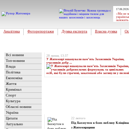
17.06.2026
«Ми не м
українськ
залежить
Аналітика
Фоторепортажи
Думка експерта
Власна думка
Ог
Головна
Топ-новина
Всі новини
28 липня, 13:37
У Житомирі вшанували пам’ять Захисників України,
Топ-новини
учасників добр ...
Влада
Політика
Економіка
Життя
Кримінал
Спорт
Культура
Обласні новини
Новини
» Матеріали за 22.02.2024
Україна
Цитати
22 лютого
Під Бахмутом в боях поблизу Кліщіївк
Актуально
з Житомирщини