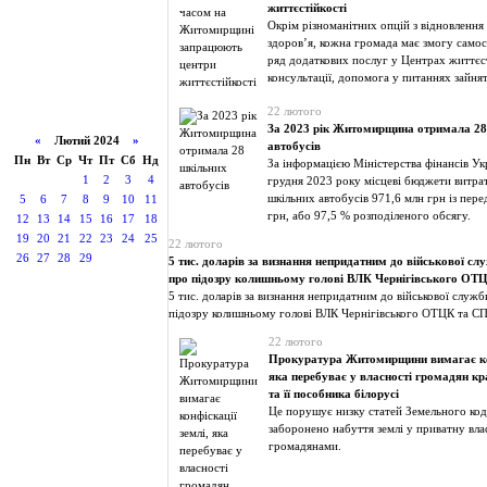
життєстійкості
Окрім різноманітних опцій з відновлення
здоров’я, кожна громада має змогу само
ряд додаткових послуг у Центрах життєс
консультації, допомога у питаннях зайнято
22 лютого
За 2023 рік Житомирщина отримала 28
«
Лютий 2024
»
автобусів
Пн
Вт
Ср
Чт
Пт
Сб
Нд
За інформацією Міністерства фінансів Ук
1
2
3
4
грудня 2023 року місцеві бюджети витра
шкільних автобусів 971,6 млн грн із пер
5
6
7
8
9
10
11
грн, або 97,5 % розподіленого обсягу.
12
13
14
15
16
17
18
19
20
21
22
23
24
25
22 лютого
26
27
28
29
5 тис. доларів за визнання непридатним до військової сл
про підозру колишньому голові ВЛК Чернігівського ОТ
5 тис. доларів за визнання непридатним до військової служ
підозру колишньому голові ВЛК Чернігівського ОТЦК та С
22 лютого
Прокуратура Житомирщини вимагає кон
яка перебуває у власності громадян кр
та її пособника білорусі
Це порушує низку статей Земельного код
заборонено набуття землі у приватну вла
громадянами.