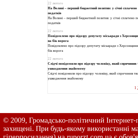
22 лютого
На Волині – перший бюджетний позитив: у січні сплачено
податків
На Волині – перший бюджетний позитив: у січні сплачено п
податків
22 лютого
Повідомлено про підозру депутату міськради з Херсонщи
на бік ворога
Повідомлено про підозру депутату міськради з Херсонщини
бік ворога
22 лютого
Слідчі повідомили про підозру чоловіку, який спричинив т
ушкодження знайомому
Слідчі повідомили про підозру чоловіку, який спричинив тяж
ушкодження знайомому
1
© 2009, Громадсько-політичний Інтернет-
захищені. При будь-якому використанні ма
гіперпосилання) на
ruporzt.com.ua
є обов'