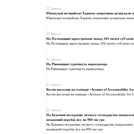
22 лютого
Ювенальні поліцейські Харкова оперативно розшукали з
Ювенальні поліцейські Харкова оперативно розшукали зник
22 лютого
На Полтавщині зареєстровано понад 104 тисячі суб'єкті
На Полтавщині зареєстровано понад 104 тисячі суб'єктів г
22 лютого
На Рівненщині судитимуть наркодилера
На Рівненщині судитимуть наркодилера
22 лютого
Костін виступив на семінарі «Avenues of Accountability fo
Костін виступив на семінарі «Avenues of Accountability for 
22 лютого
На Буковині посадовцю лісового господарства повідомле
незаконній порубці лісу на 900 тис грн
На Буковині посадовцю лісового господарства повідомлено 
незаконній порубці лісу на 900 тис грн