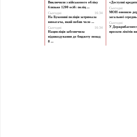
Виключили з військового обліку
«Доступні кредити 
близько 1200 осіб: поліц ...
Сьогодні
МОН оновило дер
Сьогодні
16:34
На Буковині поліція затримала
загальної середньої
вимагача, який побив чоло ...
Сьогодні
У Держрибагентст
Сьогодні
16:34
Нацполіція забезпечила
проєкти лімітів ви
відшкодування до бюджету понад
8 ...