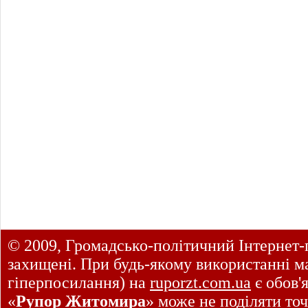
© 2009, Громадсько-політичний Інтернет-
захищені. При будь-якому використанні ма
гіперпосилання) на
ruporzt.com.ua
є обов'
«
Рупор Житомира
» може не поділяти точ