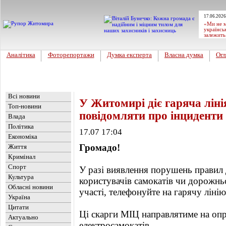
17.06.2026
«Ми не м
українсь
залежить
Аналітика
Фоторепортажи
Думка експерта
Власна думка
Огл
Головна
Новини
»
Актуально
Всі новини
У Житомирі діє гаряча ліні
Топ-новини
повідомляти про інциденти
Влада
Політика
17.07 17:04
Економіка
Громадо!
Життя
Кримінал
Спорт
У разі виявлення порушень правил
Культура
користувачів самокатів чи дорожнь
Обласні новини
участі, телефонуйте на гарячу ліні
Україна
Цитати
Ці скарги МІЦ направлятиме на оп
Актуально
електросамокатів.