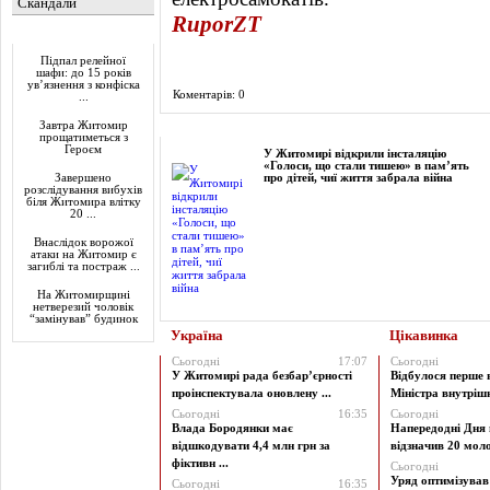
Скандали
RuporZT
Актуально
Підпал релейної
шафи: до 15 років
ув’язнення з конфіска
Коментарів: 0
...
Завтра Житомир
Фоторепортаж
прощатиметься з
Героєм
У Житомирі відкрили інсталяцію
«Голоси, що стали тишею» в пам’ять
Завершено
про дітей, чиї життя забрала війна
розслідування вибухів
біля Житомира влітку
20 ...
Внаслідок ворожої
атаки на Житомир є
загиблі та постраж ...
На Житомирщині
нетверезий чоловік
“замінував” будинок
Україна
Цікавинка
Сьогодні
17:07
Сьогодні
У Житомирі рада безбар’єрності
Відбулося перше 
проінспектувала оновлену ...
Міністра внутрішні
Сьогодні
16:35
Сьогодні
Влада Бородянки має
Напередодні Дня 
відшкодувати 4,4 млн грн за
відзначив 20 моло
фіктивн ...
Сьогодні
Уряд оптимізува
Сьогодні
16:35