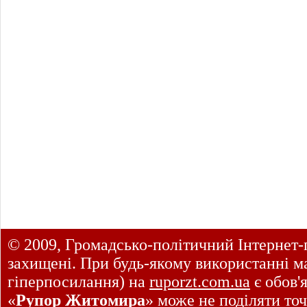
© 2009, Громадсько-політичний Інтернет-
захищені. При будь-якому використанні ма
гіперпосилання) на
ruporzt.com.ua
є обов'
«
Рупор Житомира
» може не поділяти точ