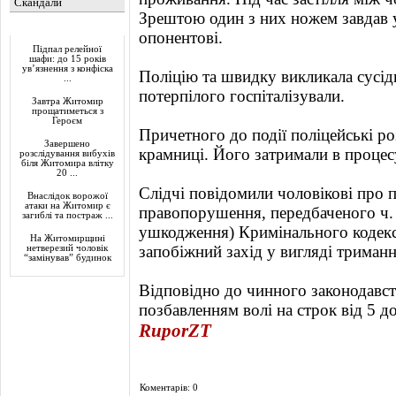
Скандали
Зрештою один з них ножем завдав у
Актуально
опонентові.
Підпал релейної
шафи: до 15 років
ув’язнення з конфіска
Поліцію та швидку викликала сусідк
...
потерпілого госпіталізували.
Завтра Житомир
прощатиметься з
Героєм
Причетного до події поліцейські ро
Завершено
крамниці. Його затримали в проце
розслідування вибухів
біля Житомира влітку
20 ...
Слідчі повідомили чоловікові про 
Внаслідок ворожої
атаки на Житомир є
правопорушення, передбаченого ч. 1
загиблі та постраж ...
ушкодження) Кримінального кодек
На Житомирщині
запобіжний захід у вигляді триманн
нетверезий чоловік
“замінував” будинок
Відповідно до чинного законодавств
позбавленням волі на строк від 5 до
RuporZT
Коментарів: 0