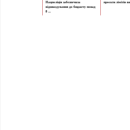
Нацполіція забезпечила
проєкти лімітів ви
відшкодування до бюджету понад
8 ...