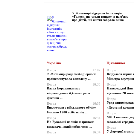
Фоторепортаж
У Житомирі відкрили інсталяцію
«Голоси, що стали тишею» в пам’ять
про дітей, чиї життя забрала війна
Україна
Цікавинка
Вчора
17:07
Вчора
У Житомирі рада безбар’єрності
Відбулося перше 
проінспектувала оновлену ...
Міністра внутрішні
Вчора
16:35
Вчора
Влада Бородянки має
Напередодні Дня 
відшкодувати 4,4 млн грн за
відзначив 20 моло
фіктивн ...
Вчора
Уряд оптимізува
Вчора
16:35
Виключили з військового обліку
«Доступні кредити 
близько 1200 осіб: поліц ...
Вчора
МОН оновило дер
Вчора
16:34
На Буковині поліція затримала
загальної середньої
вимагача, який побив чоло ...
Вчора
У Держрибагентст
Вчора
16:34