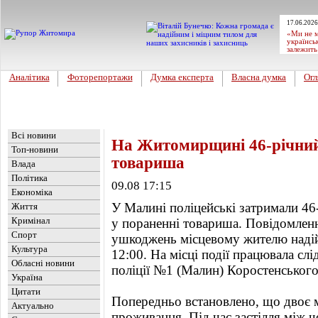
17.06.2026
«Ми не м
українсь
залежить
Аналітика
Фоторепортажи
Думка експерта
Власна думка
Огл
Головна
Новини
»
Актуально
Всі новини
На Житомирщині 46-річний
Топ-новини
товариша
Влада
Політика
09.08 17:15
Економіка
У Малині поліцейські затримали 46
Життя
Кримінал
у пораненні товариша. Повідомленн
Спорт
ушкоджень місцевому жителю надій
Культура
12:00. На місці події працювала сл
Обласні новини
поліції №1 (Малин) Коростенського
Україна
Цитати
Попередньо встановлено, що двоє м
Актуально
проживання. Під час застілля між ч