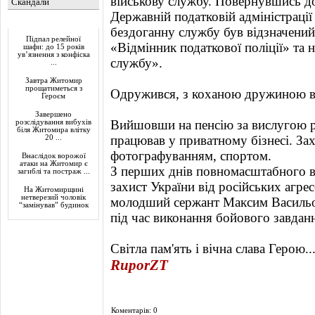
військову службу. Повернувшись д
Скандали
Державній податковій адміністрації
Актуально
бездоганну службу був відзначени
Підпал релейної
«Відмінник податкової поліції» та
шафи: до 15 років
ув’язнення з конфіска
службу».
...
Завтра Житомир
прощатиметься з
Одружився, з коханою дружиною в
Героєм
Завершено
Вийшовши на пенсію за вислугою ро
розслідування вибухів
біля Житомира влітку
працював у приватному бізнесі. З
20 ...
фотографуванням, спортом.
Внаслідок ворожої
атаки на Житомир є
З перших днів повномасштабного в
загиблі та постраж ...
захист України від російських агре
На Житомирщині
нетверезий чоловік
молодший сержант Максим Васильо
“замінував” будинок
під час виконання бойового завдан
Світла пам'ять і вічна слава Герою..
RuporZT
Коментарів: 0