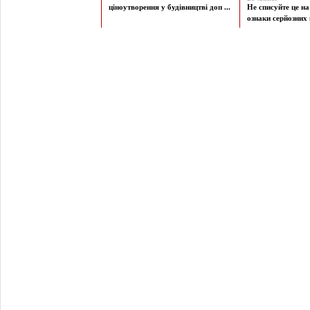
ціноутворення у будівництві доп ...
Не списуйте це на
ознаки серйозних 