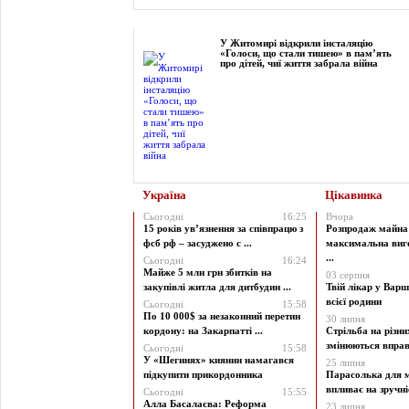
Фоторепортаж
У Житомирі відкрили інсталяцію
«Голоси, що стали тишею» в пам’ять
про дітей, чиї життя забрала війна
Україна
Цікавинка
Сьогодні
16:25
Вчора
15 років ув’язнення за співпрацю з
Розпродаж майна 
фсб рф – засуджено с ...
максимальна виг
...
Сьогодні
16:24
Майже 5 млн грн збитків на
03 серпня
закупівлі житла для дитбудин ...
Твій лікар у Варш
всієї родини
Сьогодні
15:58
По 10 000$ за незаконний перетин
30 липня
кордону: на Закарпатті ...
Стрільба на різни
змінюються вправи
Сьогодні
15:58
У «Шегинях» киянин намагався
25 липня
підкупити прикордонника
Парасолька для м
впливає на зручніст
Сьогодні
15:55
Алла Басалаєва: Реформа
23 липня