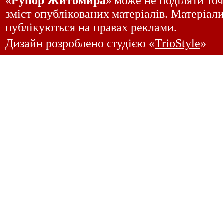
«
Рупор Житомира
» може не поділяти точ
зміст опублікованих матеріалів. Матеріал
публікуються на правах реклами.
Дизайн розроблено студією «
TrioStyle
»