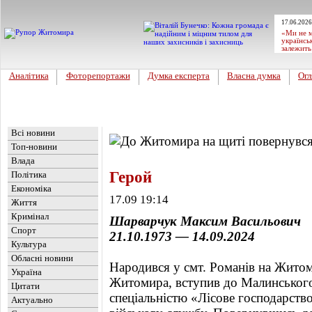
17.06.2026
«Ми не м
українсь
залежить
Аналітика
Фоторепортажи
Думка експерта
Власна думка
Огл
Головна
Новини
»
Актуально
Всі новини
Топ-новини
Влада
Герой
Політика
Економіка
17.09 19:14
Життя
Кримінал
Шарварчук Максим Васильович
Спорт
21.10.1973 — 14.09.2024
Культура
Обласні новини
Народився у смт. Романів на Жит
Україна
Житомира, вступив до Малинського
Цитати
спеціальністю «Лісове господарств
Актуально