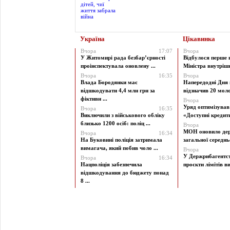
Україна
Цікавинка
Вчора
17:07
Вчора
У Житомирі рада безбар’єрності
Відбулося перше 
проінспектувала оновлену ...
Міністра внутрішні
Вчора
16:35
Вчора
Влада Бородянки має
Напередодні Дня 
відшкодувати 4,4 млн грн за
відзначив 20 моло
фіктивн ...
Вчора
Уряд оптимізува
Вчора
16:35
Виключили з військового обліку
«Доступні кредити 
близько 1200 осіб: поліц ...
Вчора
МОН оновило дер
Вчора
16:34
На Буковині поліція затримала
загальної середньої
вимагача, який побив чоло ...
Вчора
У Держрибагентст
Вчора
16:34
Нацполіція забезпечила
проєкти лімітів ви
відшкодування до бюджету понад
8 ...