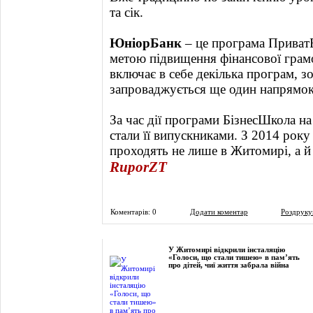
та сік.
ЮніорБанк
– це програма ПриватБа
метою підвищення фінансової грам
включає в себе декілька програм, зо
запроваджується ще один напрямок -
За час дії програми БізнесШкола 
стали її випускниками. З 2014 ро
проходять не лише в Житомирі, а й 
RuporZT
Коментарів: 0
Додати коментар
Роздруку
Фоторепортаж
У Житомирі відкрили інсталяцію
«Голоси, що стали тишею» в пам’ять
про дітей, чиї життя забрала війна