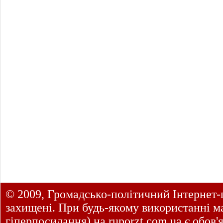
© 2009, Громадсько-політичний Інтернет-
захищені. При будь-якому використанні ма
гіперпосилання) на
ruporzt.com.ua
є обов'