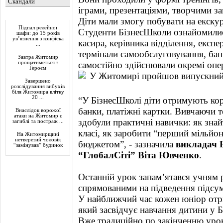
Скандали
іграми, презентаціями, творчими з
Актуально
Діти мали змогу побувати на екскур
Підпал релейної
Студенти БізнесШколи ознайомилис
шафи: до 15 років
ув’язнення з конфіска
касира, керівника відділення, експе
...
термінали самообслуговування, бан
Завтра Житомир
прощатиметься з
самостійно здійснювали окремі опе
Героєм
Завершено
розслідування вибухів
біля Житомира влітку
20 ...
“У БізнесШколі діти отримують кор
банки, платіжні картки. Вивчаючи 
Внаслідок ворожої
атаки на Житомир є
здобули практичні навички: як знай
загиблі та постраж ...
класі, як заробити “перший мільйон
На Житомирщині
нетверезий чоловік
бюджетом”, - зазначила
викладач Б
“замінував” будинок
“ГлобалСіті” Віта Ювченко
.
Останній урок запам’ятався учням
спрямованими на підведення підсум
У найближчий час кожен юніор отри
який засвідчує навчання дитини у 
Вже традиційно по закінченню урок