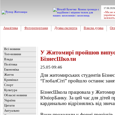
17.06.2026
«Ми не м
українсь
залежить
Аналітика
Фоторепортажи
Думка експерта
Власна думка
Огл
Головна
Новини
»
Бізнес
Всі новини
У Житомирі пройшов випуск
Топ-новини
БізнесШколи
Влада
Політика
25.05 09:46
Економіка
Для житомирських студентів Бізне
Життя
Кримінал
“ГлобалСіті” пройшло останнє заня
Спорт
Культура
БізнесШкола працювала у Житомирі
Обласні новини
ЮніорБанку. За цей час для дітей пр
Україна
кардинально відрізнялись від звич
Цитати
Актуально
Вони проходили у формі тренінгів