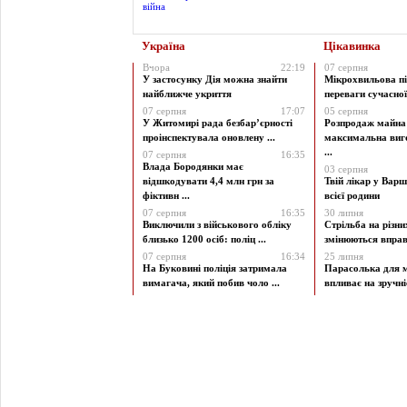
Україна
Цікавинка
Вчора
22:19
07 серпня
У застосунку Дія можна знайти
Мікрохвильова пі
найближче укриття
переваги сучасної 
07 серпня
17:07
05 серпня
У Житомирі рада безбар’єрності
Розпродаж майна 
проінспектувала оновлену ...
максимальна виг
...
07 серпня
16:35
Влада Бородянки має
03 серпня
відшкодувати 4,4 млн грн за
Твій лікар у Варш
фіктивн ...
всієї родини
07 серпня
16:35
30 липня
Виключили з військового обліку
Стрільба на різни
близько 1200 осіб: поліц ...
змінюються вправи
07 серпня
16:34
25 липня
На Буковині поліція затримала
Парасолька для м
вимагача, який побив чоло ...
впливає на зручніст