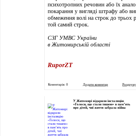
психотропних речовин або їх анало
покарання у вигляді штрафу або ви
обмеження волі на строк до трьох р
той самий строк.
СЗГ УМВС України
в Житомирській області
RuporZT
Коментарів: 0
Додати коментар
Роздруку
Фоторепортаж
У Житомирі відкрили інсталяцію
«Голоси, що стали тишею» в пам’ять
про дітей, чиї життя забрала війна