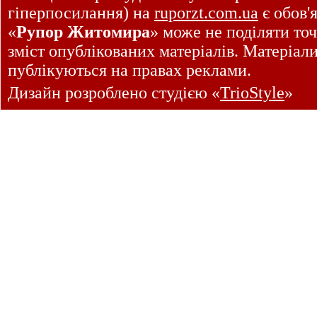
гіперпосилання) на
ruporzt.com.ua
є обов'
«
Рупор Житомира
» може не поділяти точ
зміст опублікованих матеріалів. Матеріал
публікуються на правах реклами.
Дизайн розроблено студією «
TrioStyle
»