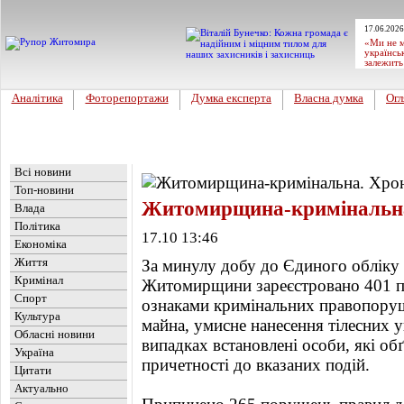
17.06.2026
«Ми не м
українсь
залежить
Аналітика
Фоторепортажи
Думка експерта
Власна думка
Огл
Головна
Новини
»
Кримінал
Всі новини
Топ-новини
Житомирщина-кримінальна.
Влада
Політика
17.10 13:46
Економіка
Життя
За минулу добу до Єдиного обліку 
Кримінал
Житомирщини зареєстровано 401 пов
Спорт
ознаками кримінальних правопору
Культура
майна, умисне нанесення тілесних 
Обласні новини
випадках встановлені особи, які о
Україна
причетності до вказаних подій.
Цитати
Актуально