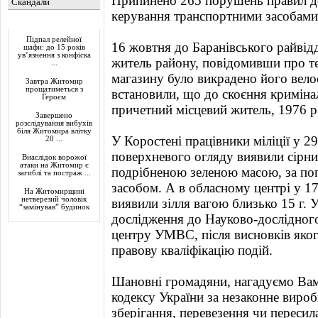
Припинено 265 порушень правил до
Скандали
керування транспортними засобами 
Актуально
Підпал релейної
16 жовтня до Баранівського райвідд
шафи: до 15 років
ув’язнення з конфіска
житель району, повідомивши про те
...
магазину було викрадено його велос
Завтра Житомир
прощатиметься з
встановили, що до скоєння кримін
Героєм
причетний місцевий житель, 1976 р
Завершено
розслідування вибухів
біля Житомира влітку
У Коростені працівники міліції у 2
20 ...
поверхневого огляду виявили сірни
Внаслідок ворожої
атаки на Житомир є
подрібненою зеленою масою, за по
загиблі та постраж ...
засобом. А в обласному центрі у 1
На Житомирщині
нетверезий чоловік
виявили зілля вагою близько 15 г. 
“замінував” будинок
дослідження до Науково-дослідног
центру УМВС, після висновків яког
правову кваліфікацію подій.
Шановні громадяни, нагадуємо Вам
кодексу України за незаконне виро
зберігання, перевезення чи пересил