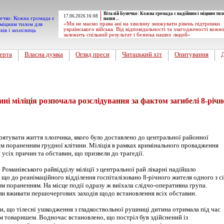
Віталій Бунечко: Кожна громада є надійним і міцним тил
17.06.2026 16:08
наши ...
«Ми не маємо права ані на хвилину знижувати рівень підтримки
українського війська. Від відповідальності та злагодженості кожн
залежить спільний результат і безпека наших людей»
ерта
Власна думка
Огляд преси
Читацький хіт
Опитування
 міліція розпочала розслідування за фактом загибелі 8-річн
рятувати життя хлопчика, якого було доставлено до центральної районної
им пораненням грудної клітини. Міліція в рамках кримінального провадження
 усіх причин та обставин, що призвели до трагедії.
 Романівського райвідділу міліції з центральної рай лікарні надійшло
 що до реанімаційного відділення госпіталізовано 8-річного жителя одного з с
м пораненням. На місце події одразу ж виїхала слідчо-оперативна група.
и вживати першочергових заходів щодо встановлення всіх обставин.
и, що тілесні ушкодження з гладкоствольної рушниці дитина отримала під час
им товаришем. Водночас встановлено, що постріл був здійснений із