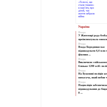
Україна
Вчора
У Житомирі рада безба
проінспектувала оновлен
Вчора
Влада Бородянки має
відшкодувати 4,4 млн г
фіктивн ...
Вчора
Виключили з військово
близько 1200 осіб: поліц
Вчора
На Буковині поліція з
вимагача, який побив чо
Вчора
Нацполіція забезпечила
відшкодування до бюд
8 ...