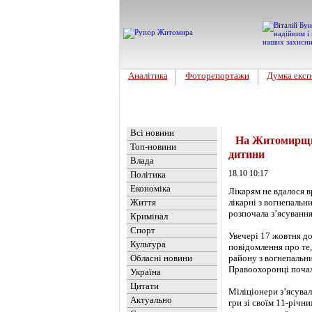
Аналітика
Фоторепортажи
Думка експ
Головна
Новини
»
Кримінал
Всі новини
На Житомирщині
Топ-новини
дитини
Влада
18.10 10:17
Політика
Економіка
Лікарям не вдалося в
Життя
лікарні з вогнепальн
розпочала з’ясування
Кримінал
Спорт
Увечері 17 жовтня до
Культура
повідомлення про те,
Обласні новини
району з вогнепальни
Правоохоронці почал
Україна
Цитати
Міліціонери з’ясувал
Актуально
гри зі своїм 11-річн