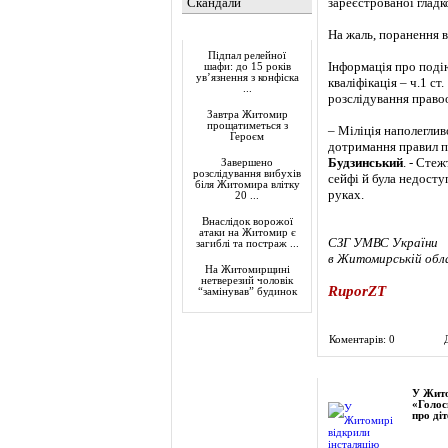
Скандали
зареєстрованої глад
Актуально
На жаль, поранення в
Підпал релейної
Інформація про поді
шафи: до 15 років
ув’язнення з конфіска
кваліфікація – ч.1 с
...
розслідування правоо
Завтра Житомир
прощатиметься з
– Міліція наполеглив
Героєм
дотримання правил п
Будзинський
. - Сте
Завершено
розслідування вибухів
сейфі й була недосту
біля Житомира влітку
руках.
20 ...
Внаслідок ворожої
атаки на Житомир є
СЗГ УМВС України
загиблі та постраж ...
в Житомирській обл
На Житомирщині
нетверезий чоловік
RuporZT
“замінував” будинок
Коментарів: 0
Фоторепортаж
У Жито
«Голос
про діт