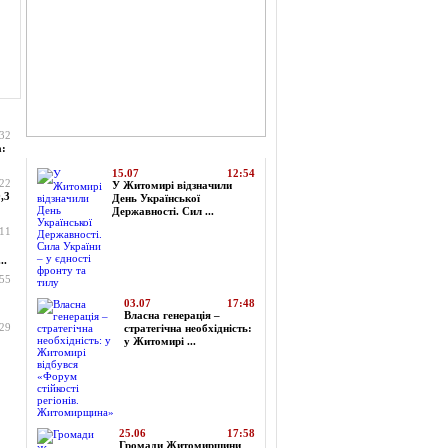
:32
Топ-новини
а:
15.07
12:54
:22
У Житомирі відзначили
,3
День Української
Державності. Сил ...
:11
..
:55
03.07
17:48
Власна генерація –
:29
стратегічна необхідність:
у Житомирі ...
25.06
17:58
Громади Житомирщини