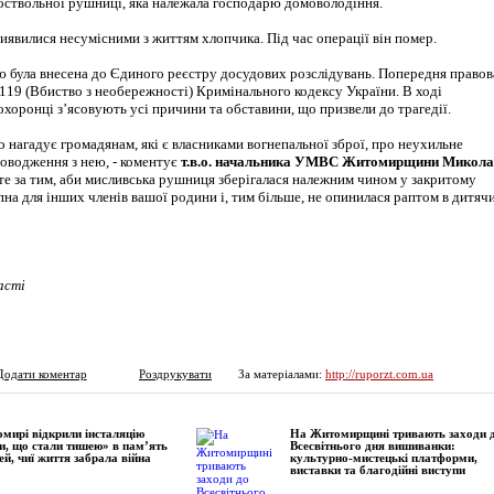
коствольної рушниці, яка належала господарю домоволодіння.
иявилися несумісними з життям хлопчика. Під час операції він помер.
ю була внесена до Єдиного реєстру досудових розслідувань. Попередня правов
т. 119 (Вбиство з необережності) Кримінального кодексу України. В ході
хоронці з’ясовують усі причини та обставини, що призвели до трагедії.
о нагадує громадянам, які є власниками вогнепальної зброї, про неухильне
оводження з нею, - коментує
т.в.о. начальника УМВС Житомирщини Микола
жте за тим, аби мисливська рушниця зберігалася належним чином у закритому
пна для інших членів вашої родини і, тим більше, не опинилася раптом в дитяч
асті
Додати коментар
Роздрукувати
За матеріалами:
http://ruporzt.com.ua
мирі відкрили інсталяцію
На Житомирщині тривають заходи 
и, що стали тишею» в пам’ять
Всесвітнього дня вишиванки:
ей, чиї життя забрала війна
культурно-мистецькі платформи,
виставки та благодійні виступи