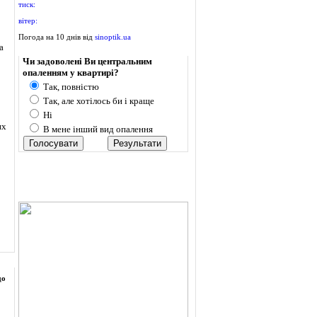
тиск:
вітер:
Погода на 10 днів від
sinoptik.ua
а
Опитування
Чи задоволені Ви центральним
опаленням у квартирі?
Так, повністю
Так, але хотілось би і краще
Ні
их
В мене інший вид опалення
до