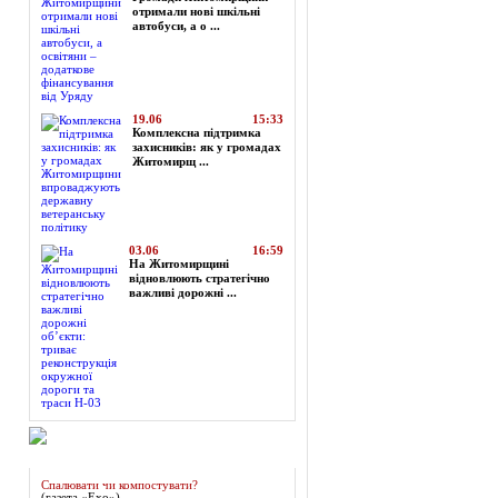
отримали нові шкільні
автобуси, а о ...
19.06
15:33
Комплексна підтримка
захисників: як у громадах
Житомирщ ...
03.06
16:59
На Житомирщині
відновлюють стратегічно
важливі дорожні ...
Огляд преси
Спалювати чи компостувати?
(газета «Ехо»)