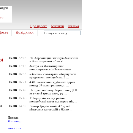
ом для
ого
Про проект
Контакти
Реклама
Досьє
Довідники
Обласні новини
07.08
22:08
На Херсонщині загинув Захисник
ої
з Житомирської області
07.08
17:15
Завтра на Житомирщині
попрощаються із Захисником
07.08
16:53
«Заміна» сім-картки обернулася
кредитами: поліцейські З ...
07.08
16:21
4300 незаконно зрубаних дерев і
понад 34 млн грн шкоди: ...
07.08
15:49
На трасі поблизу Коростеня ДТП
за участі трьох авто, ру ...
07.08
15:46
У Бердичівському районі
поліцейські взяли під варту під ...
іл
07.08
14:59
Віктор Градівський: 47 дітей
пільгових категорій з Жито ...
Погода
Житомир
вологість: