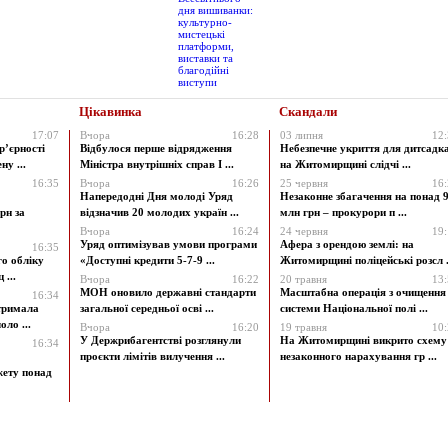
Цікавинка
Скандали
17:07
Вчора
16:28
03 липня
12
р’єрності
Відбулося перше відрядження
Небезпечне укриття для дитсадк
у ...
Міністра внутрішніх справ І ...
на Житомирщині слідчі ...
16:35
Вчора
16:26
25 червня
16
Напередодні Дня молоді Уряд
Незаконне збагачення на понад 9
рн за
відзначив 20 молодих україн ...
млн грн – прокурори п ...
Вчора
16:24
24 червня
19
Уряд оптимізував умови програми
Афера з орендою землі: на
16:35
го обліку
«Доступні кредити 5-7-9 ...
Житомирщині поліцейські розсл .
 ...
Вчора
16:22
20 травня
13
МОН оновило державні стандарти
Масштабна операція з очищення
16:34
атримала
загальної середньої осві ...
системи Національної полі ...
ло ...
Вчора
16:20
19 травня
10
У Держрибагентстві розглянули
На Житомирщині викрито схему
16:34
проєкти лімітів вилучення ...
незаконного нарахування гр ...
жету понад