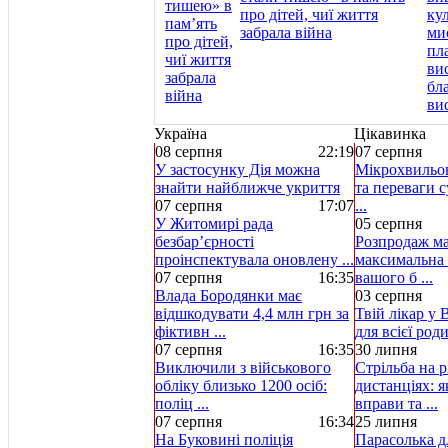
про дітей, чиї життя
забрала війна
Україна
Цікавинка
08 серпня
22:19
07 серпня
У застосунку Дія можна
Мікрохвильов
знайти найближче укриття
та переваги с
07 серпня
17:07
...
У Житомирі рада
05 серпня
безбар’єрності
Розпродаж ма
проінспектувала оновлену ...
максимальна 
07 серпня
16:35
вашого б ...
Влада Бородянки має
03 серпня
відшкодувати 4,4 млн грн за
Твій лікар у 
фіктивн ...
для всієї род
07 серпня
16:35
30 липня
Виключили з військового
Стрільба на р
обліку близько 1200 осіб:
дистанціях: 
поліц ...
вправи та ...
07 серпня
16:34
25 липня
На Буковині поліція
Парасолька д