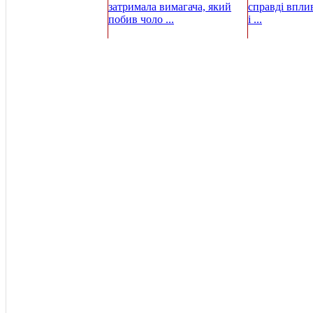
затримала вимагача, який
справді вплив
побив чоло ...
і ...