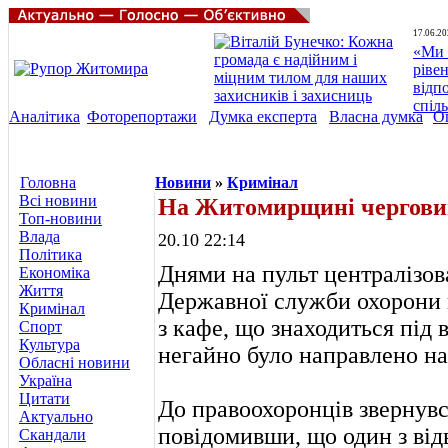
17.06.20
«Ми 
ріве
відп
спіл
Аналітика
Фоторепортажи
Думка експерта
Власна думка
О
Головна
Новини
»
Кримінал
Всі новини
На Житомирщині чергови
Топ-новини
Влада
20.10 22:14
Політика
Днями на пульт централізо
Економіка
Життя
Державної служби охорони
Кримінал
з кафе, що знаходиться під
Спорт
Культура
негайно було направлено н
Обласні новини
Україна
Цитати
До правоохоронців звернув
Актуально
повідомивши, що один з від
Скандали