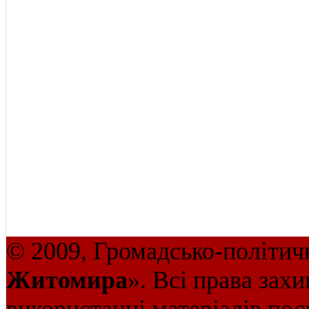
© 2009, Громадсько-політич
Житомира
». Всі права зах