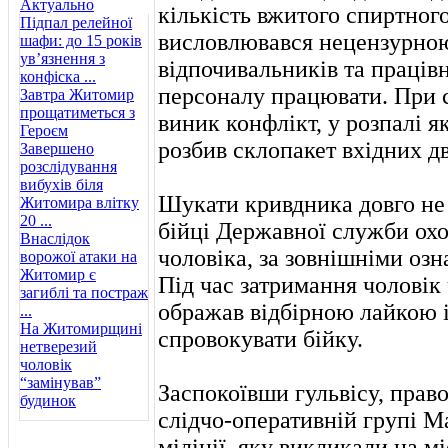
Актуально
кількість вжитого спиртного
Підпал релейної
висловлювався нецензурною
шафи: до 15 років
ув’язнення з
відпочивальників та працівн
конфіска ...
персоналу працювати. При 
Завтра Житомир
прощатиметься з
виник конфлікт, у розпалі я
Героєм
розбив склопакет вхідних дв
Завершено
розслідування
вибухів біля
Шукати кривдника довго не
Житомира влітку
20 ...
бійці Державної служби ох
Внаслідок
чоловіка, за зовнішніми оз
ворожої атаки на
Житомир є
Під час затримання чоловік
загиблі та постраж
ображав відбірною лайкою і
...
На Житомирщині
спровокувати бійку.
нетверезий
чоловік
“замінував”
Заспокоївши гульвісу, прав
будинок
слідчо-оперативній групі М
міліції, яку викликали на м