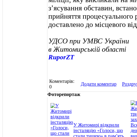
з’ясування обставин, встан
прийняття процесуального р
доставлено до місцевого відд
УДСО при УМВС України
в Житомирській області
RuporZT
Коментарів:
Додати коментар
Роздру
0
Фоторепортаж
У Житомирі відкрили
інсталяцію «Голоси, що
стали тишею» в пам’ять