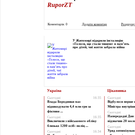
RuporZT
Коментарів: 0
Додати коментар
Роздруку
Фоторепортаж
У Житомирі відкрили інсталяцію
«Голоси, що стали тишею» в пам’ять
про дітей, чиї життя забрала війна
Україна
Цікавинка
Сьогодні
16:35
Сьогодні
Влада Бородянки має
Відбулося перше 
відшкодувати 4,4 млн грн за
Міністра внутрішні
фіктивн ...
Сьогодні
Напередодні Дня 
Сьогодні
16:35
Виключили з військового обліку
відзначив 20 моло
близько 1200 осіб: поліц ...
Сьогодні
Уряд оптимізува
Сьогодні
16:34