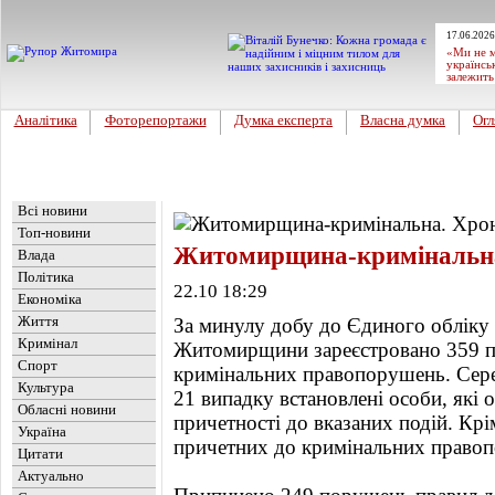
17.06.2026
«Ми не м
українсь
залежить
Аналітика
Фоторепортажи
Думка експерта
Власна думка
Огл
Головна
Новини
»
Кримінал
Всі новини
Топ-новини
Житомирщина-кримінальна.
Влада
Політика
22.10 18:29
Економіка
Життя
За минулу добу до Єдиного обліку 
Кримінал
Житомирщини зареєстровано 359 пов
Спорт
кримінальних правопорушень. Серед
Культура
21 випадку встановлені особи, які
Обласні новини
причетності до вказаних подій. Крі
Україна
причетних до кримінальних правоп
Цитати
Актуально