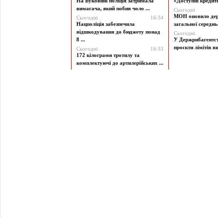
На Буковині поліція затримала
«Доступні кредити 
вимагача, який побив чоло ...
Сьогодні
МОН оновило дер
Сьогодні
16:34
Нацполіція забезпечила
загальної середньої
відшкодування до бюджету понад
Сьогодні
8 ...
У Держрибагентст
проєкти лімітів ви
Сьогодні
16:33
172 кілограми тротилу та
комплектуючі до артилерійських ...