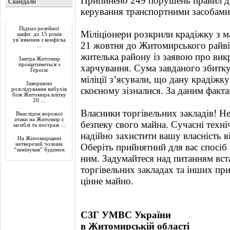
Припинено 249 порушень правил до
Скандали
керування транспортними засобами 
Актуально
Підпал релейної
Міліціонери розкрили крадіжку з 
шафи: до 15 років
ув’язнення з конфіска
21 жовтня до Житомирського райвід
...
жителька району із заявою про викр
Завтра Житомир
прощатиметься з
харчування. Сума завданого збитк
Героєм
міліції з’ясували, що дану крадіжку 
Завершено
скоєному зізналися. За даним факт
розслідування вибухів
біля Житомира влітку
20 ...
Власники торгівельних закладів! Не
Внаслідок ворожої
атаки на Житомир є
безпеку свого майна. Сучасні техні
загиблі та постраж ...
надійно захистити вашу власність в
На Житомирщині
нетверезий чоловік
Оберіть прийнятний для вас спосіб 
“замінував” будинок
ним. Задумайтеся над питанням вст
торгівельних закладах та інших пр
цінне майно.
СЗГ УМВС України
в Житомирській області