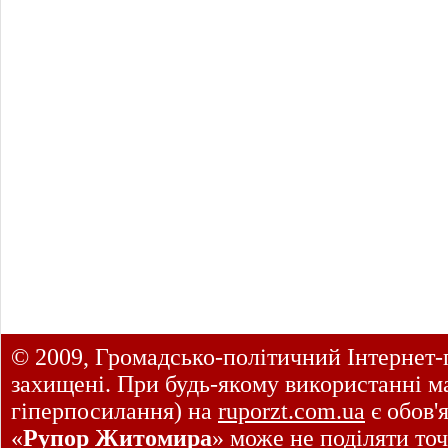
© 2009, Громадсько-політичний Інтернет-
захищені. При будь-якому використанні ма
гіперпосилання) на
ruporzt.com.ua
є обов'
«
Рупор Житомира
» може не поділяти точ