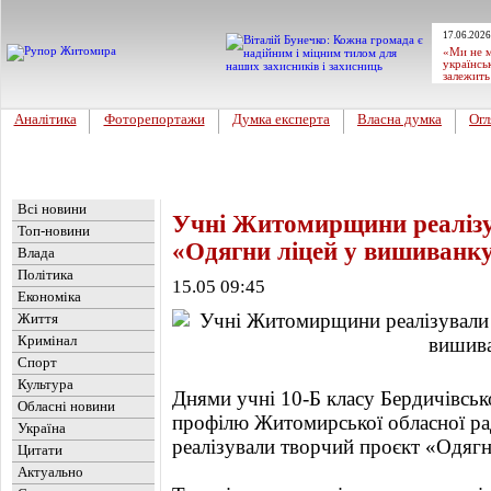
17.06.2026
«Ми не м
українсь
залежить
Аналітика
Фоторепортажи
Думка експерта
Власна думка
Огл
Головна
Новини
»
Культура
Всі новини
Учні Житомирщини реалізу
Топ-новини
«Одягни ліцей у вишиванк
Влада
Політика
15.05 09:45
Економіка
Життя
Кримінал
Спорт
Культура
Днями учні 10-Б класу Бердичівськ
Обласні новини
профілю Житомирської обласної ра
Україна
реалізували творчий проєкт «Одягн
Цитати
Актуально