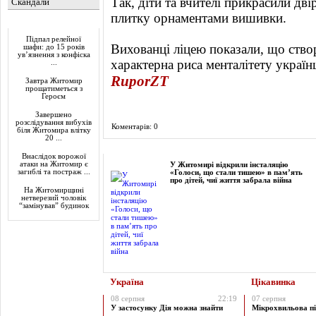
Так, діти та вчителі прикрасили д
Скандали
плитку орнаментами вишивки.
Актуально
Підпал релейної
Вихованці ліцею показали, що ство
шафи: до 15 років
ув’язнення з конфіска
характерна риса менталітету українц
...
RuporZT
Завтра Житомир
прощатиметься з
Героєм
Завершено
розслідування вибухів
Коментарів: 0
біля Житомира влітку
20 ...
Фоторепортаж
Внаслідок ворожої
атаки на Житомир є
У Житомирі відкрили інсталяцію
загиблі та постраж ...
«Голоси, що стали тишею» в пам’ять
про дітей, чиї життя забрала війна
На Житомирщині
нетверезий чоловік
“замінував” будинок
Україна
Цікавинка
08 серпня
22:19
07 серпня
У застосунку Дія можна знайти
Мікрохвильова пі