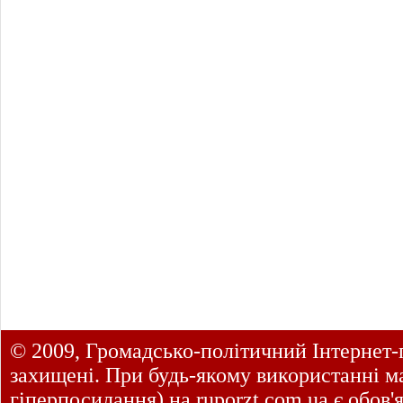
© 2009, Громадсько-політичний Інтернет-
захищені. При будь-якому використанні ма
гіперпосилання) на
ruporzt.com.ua
є обов'