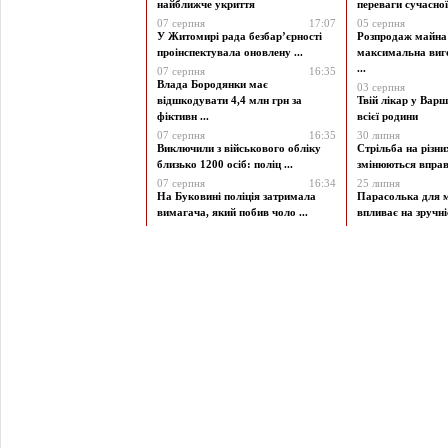
найближче укриття
переваги сучасної 
07 серпня
17:07
05 серпня
У Житомирі рада безбар’єрності
Розпродаж майна 
проінспектувала оновлену ...
максимальна виг
...
07 серпня
16:35
Влада Бородянки має
03 серпня
відшкодувати 4,4 млн грн за
Твій лікар у Варш
фіктивн ...
всієї родини
07 серпня
16:35
30 липня
Виключили з військового обліку
Стрільба на різни
близько 1200 осіб: поліц ...
змінюються вправи
07 серпня
16:34
25 липня
На Буковині поліція затримала
Парасолька для м
вимагача, який побив чоло ...
впливає на зручніст