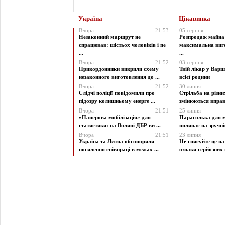
Україна
Цікавинка
Вчора
21:53
05 серпня
Незаконний маршрут не
Розпродаж майна 
спрацював: шістьох чоловіків і пе
максимальна виг
...
...
Вчора
21:52
03 серпня
Прикордонники викрили схему
Твій лікар у Варш
незаконного виготовлення до ...
всієї родини
Вчора
21:52
30 липня
Слідчі поліції повідомили про
Стрільба на різни
підозру колишньому енерге ...
змінюються вправи
Вчора
21:51
25 липня
«Паперова мобілізація» для
Парасолька для м
статистики: на Волині ДБР ви ...
впливає на зручніст
Вчора
21:51
23 липня
Україна та Литва обговорили
Не списуйте це на
посилення співпраці в межах ...
ознаки серйозних 