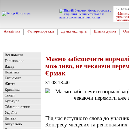
17.06.2026
«Ми не м
українсь
залежить
Аналітика
Фоторепортажи
Думка експерта
Власна думка
Огл
Головна
Новини
»
Новини
Всі новини
Маємо забезпечити нормалі
Топ-новини
можливо, не чекаючи перем
Влада
Єрмак
Політика
Економіка
31.08 18:40
Життя
Кримінал
Спорт
Культура
Обласні новини
Україна
Під час вступного слова до учасни
Цитати
Конгресу місцевих та регіональних
Актуально