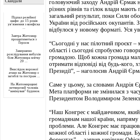
Скандали
головуючий заходу Андрій Єрмак н
різних рівнів та гілок влади мають
Актуально
загальний результат, поки Сили об
Підпал релейної
шафи: до 15 років
України від російських окупантів. 
ув’язнення з конфіска
...
відбулося у новому форматі. Уся ув
Завтра Житомир
прощатиметься з
“Сьогодні у нас пілотний проєкт –
Героєм
області і сьогодні спробуємо гово
Завершено
розслідування вибухів
громадою. Щоб кожна громада мала
біля Житомира влітку
20 ...
отримати відповіді від будь-кого, х
Внаслідок ворожої
Президії”, – наголосив Андрій Єрм
атаки на Житомир є
загиблі та постраж ...
Саме у цьому, за словами Андрія Єр
На Житомирщині
нетверезий чоловік
Мета платформи не змінилася з час
“замінував” будинок
Президентом Володимиром Зеленс
“Наш Конгрес є майданчиком, який
громадянам нашої країни, напряму 
проблеми. Але Конгрес має працюв
кожної області і кожної громади. Б
форматах”, – заявив керівник Офіс