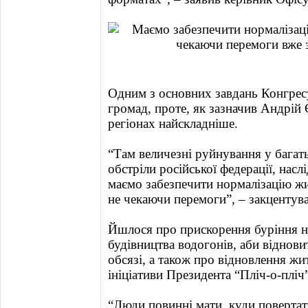
Одним з основних завдань Конгрес
громад, проте, як зазначив Андрі
регіонах найскладніше.
“Там величезні руйнування у багат
обстріли російської федерації, нас
маємо забезпечити нормалізацію жи
не чекаючи перемоги”, – закцентув
Йшлося про прискорення буріння н
будівництва водогонів, аби віднов
обсязі, а також про відновлення жи
ініціативи Президента “Пліч-о-пліч”
“Люди повинні мати, куди повертат