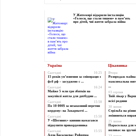
Фоторепортаж
У Житомирі відкрили інсталяцію
«Голоси, що стали тишею» в пам’ять
про дітей, чиї життя забрала війна
Україна
Цікавинка
Сьогодні
16:25
Вчора
15 років ув’язнення за співпрацю з
Розпродаж майна 
фсб рф – засуджено с ...
максимальна виг
...
Сьогодні
16:24
Майже 5 млн грн збитків на
03 серпня
закупівлі житла для дитбудин ...
Твій лікар у Варш
всієї родини
Сьогодні
15:58
По 10 000$ за незаконний перетин
30 липня
кордону: на Закарпатті ...
Стрільба на різни
змінюються вправи
Сьогодні
15:58
У «Шегинях» киянин намагався
25 липня
підкупити прикордонника
Парасолька для м
впливає на зручніст
Сьогодні
15:55
Алла Басалаєва: Реформа
23 липня