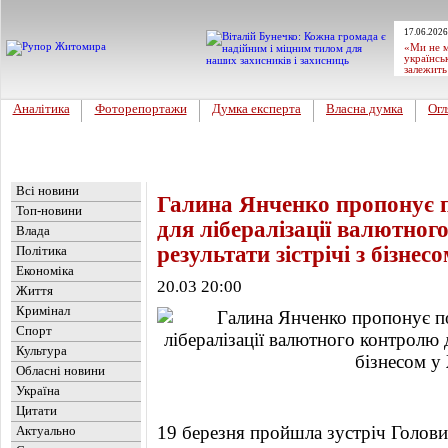
17.06.2026
«Ми не м
українсь
залежить
Аналітика
Фоторепортажи
Думка експерта
Власна думка
Огл
Головна
Новини
»
Обласні новини
Всі новини
Галина Янченко пропонує п
Топ-новини
для лібералізації валютного
Влада
результати зістрічі з бізне
Політика
Економіка
20.03 20:00
Життя
Кримінал
Спорт
Культура
Обласні новини
Україна
Цитати
19 березня пройшла зустріч Голови
Актуально