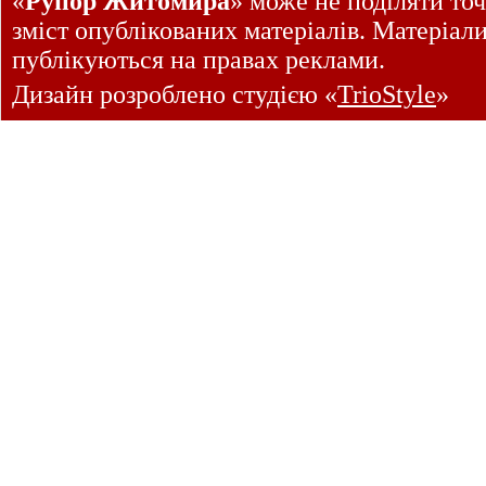
«
Рупор Житомира
» може не поділяти точ
зміст опублікованих матеріалів. Матеріал
публікуються на правах реклами.
Дизайн розроблено студією «
TrioStyle
»