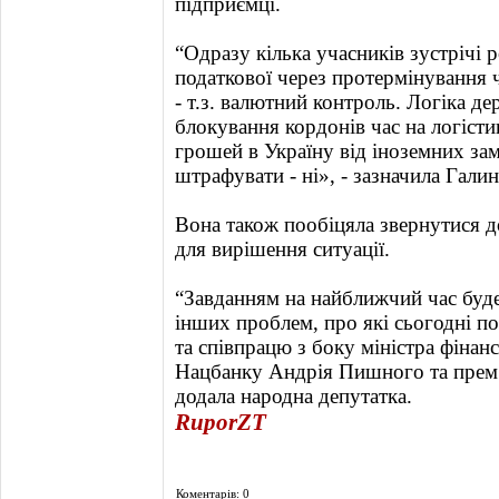
підприємці.
“Одразу кілька учасників зустрічі 
податкової через протермінування 
- т.з. валютний контроль. Логіка де
блокування кордонів час на логістик
грошей в Україну від іноземних за
штрафувати - ні», - зазначила Гали
Вона також пообіцяла звернутися д
для вирішення ситуації.
“Завданням на найближчий час буде
інших проблем, про які сьогодні п
та співпрацю з боку міністра фінан
Нацбанку Андрія Пишного та премʼ
додала народна депутатка.
RuporZT
Коментарів: 0