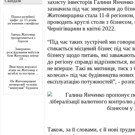
Скандали
захисту інвесторів Галини Янченко 
зазначила під час звернення до біз
Актуально
Житомирщина стала 11-й регіоном, 
Підпал релейної
шафи: до 15 років
проводить круглі столи з бізнесом,
ув’язнення з конфіска
...
Чернігівщини в квітні 2022.
Завтра Житомир
прощатиметься з
“Під час таких зустрічей ми говор
Героєм
стикається місцевий бізнес під час
Завершено
розслідування вибухів
бізнесу щодо питань, які заважають
біля Житомира влітку
20 ...
до регіону справді відрізняється, 
Внаслідок ворожої
не вперше. Такі як митниця, тиск з
атаки на Житомир є
загиблі та постраж ...
колесах» під час будівництва нових
експлуатацію потужностей”, - розп
На Житомирщині
нетверезий чоловік
“замінував” будинок
Також, за її словами, є й нові тру