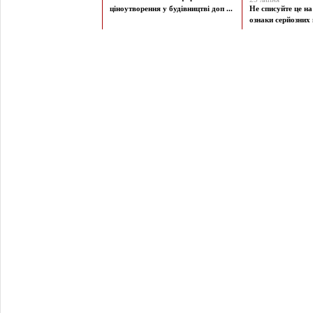
ціноутворення у будівництві доп ...
Не списуйте це на
ознаки серйозних 