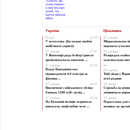
Україна
Цікавинка
Вчора
22:19
07 серпня
У застосунку Дія можна знайти
Мікрохвильова пі
найближче укриття
переваги сучасної 
07 серпня
17:07
05 серпня
У Житомирі рада безбар’єрності
Розпродаж майна 
проінспектувала оновлену ...
максимальна виг
...
07 серпня
16:35
Влада Бородянки має
03 серпня
відшкодувати 4,4 млн грн за
Твій лікар у Варш
фіктивн ...
всієї родини
07 серпня
16:35
30 липня
Виключили з військового обліку
Стрільба на різни
близько 1200 осіб: поліц ...
змінюються вправи
07 серпня
16:34
25 липня
На Буковині поліція затримала
Парасолька для м
вимагача, який побив чоло ...
впливає на зручніст