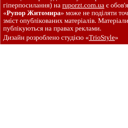
гіперпосилання) на
ruporzt.com.ua
є обов'
«
Рупор Житомира
» може не поділяти точ
зміст опублікованих матеріалів. Матеріал
публікуються на правах реклами.
Дизайн розроблено студією «
TrioStyle
»