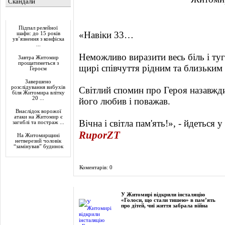
Скандали
Актуально
Підпал релейної
«Навіки 33…
шафи: до 15 років
ув’язнення з конфіска
...
Неможливо виразити весь біль і ту
Завтра Житомир
прощатиметься з
щирі співчуття рідним та близьким
Героєм
Завершено
розслідування вибухів
Світлий спомин про Героя назавжди
біля Житомира влітку
20 ...
його любив і поважав.
Внаслідок ворожої
атаки на Житомир є
Вічна і світла пам'ять!», - йдеться 
загиблі та постраж ...
RuporZT
На Житомирщині
нетверезий чоловік
“замінував” будинок
Коментарів: 0
Фоторепортаж
У Житомирі відкрили інсталяцію
«Голоси, що стали тишею» в пам’ять
про дітей, чиї життя забрала війна