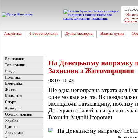
17.06.2026
«Ми не м
українсь
залежить
Аналітика
Фоторепортажи
Думка експерта
Власна думка
Огл
Головна
Новини
»
Обласні новини
Всі новини
На Донецькому напрямку п
Топ-новини
Захисник з Житомирщини
Влада
Політика
08.07 16:49
Економіка
Ще одна непоправна втрата для Оле
Життя
Кримінал
одне молоде життя. Як повідомляють
Спорт
захищаючи Батьківщину, поблизу н
Культура
Донецької області загинув житель
Обласні новини
Вахонін Андрій Ігорович.
Україна
Цитати
Актуально