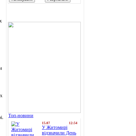
х
и
их
Топ-новини
і.
и
15.07
12:54
У Житомирі
відзначили День