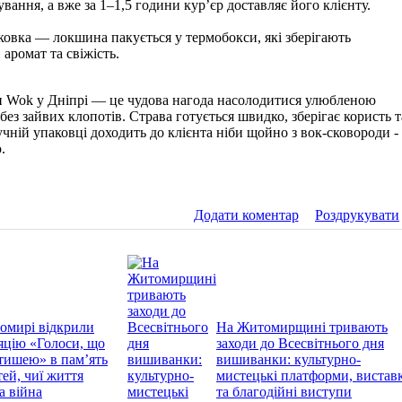
вання, а вже за 1–1,5 години кур’єр доставляє його клієнту.
ковка — локшина пакується у термобокси, які зберігають
 аромат та свіжість.
 Wok у Дніпрі — це чудова нагода насолодитися улюбленою
без зайвих клопотів. Страва готується швидко, зберігає користь т
учній упаковці доходить до клієнта ніби щойно з вок-сковороди -
.
Додати коментар
Роздрукувати
омирі відкрили
На Житомирщині тривають
яцію «Голоси, що
заходи до Всесвітнього дня
тишею» в пам’ять
вишиванки: культурно-
тей, чиї життя
мистецькі платформи, вистав
а війна
та благодійні виступи