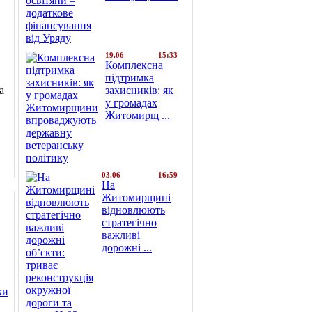
19.06
15:33
Комплексна
підтримка
захисників: як
а
у громадах
Житомирщ ...
03.06
16:59
На
Житомирщині
відновлюють
стратегічно
важливі
дорожні ...
ки