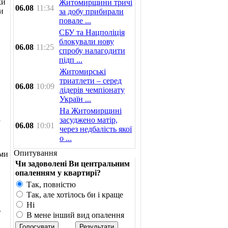
ки
Житомирщини тричі
06.08
11:34
и
за добу прибирали
повале ...
СБУ та Нацполіція
блокували нову
06.08
11:25
спробу налагодити
підп ...
Житомирські
триатлети – серед
06.08
10:09
лідерів чемпіонату
Україн ...
На Житомирщині
і
засуджено матір,
06.08
10:01
через недбалість якої
о ...
Опитування
ами
Чи задоволені Ви центральним
опаленням у квартирі?
Так, повністю
Так, але хотілось би і краще
Ні
.
В мене інший вид опалення