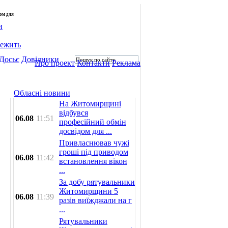
лом для
и
лежить
Досьє
Довідники
Про проект
Контакти
Реклама
Обласні новини
На Житомирщині
відбувся
06.08
11:51
професійний обмін
досвідом для ...
Привласнював чужі
гроші під приводом
06.08
11:42
встановлення вікон
...
За добу рятувальники
Житомирщини 5
06.08
11:39
разів виїжджали на г
...
Рятувальники