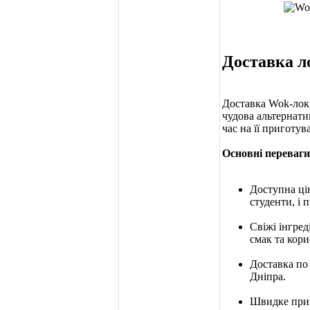
Доставка л
Доставка Wok-локш
чудова альтернати
час на її приготув
Основні переваги
Доступна цін
студенти, і 
Свіжі інгре
смак та кори
Доставка по
Дніпра.
Швидке приг