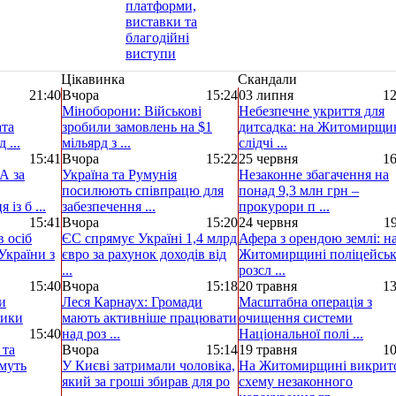
Цікавинка
Скандали
21:40
Вчора
15:24
03 липня
12
Міноборони: Військові
Небезпечне укриття для
ата
зробили замовлень на $1
дитсадка: на Житомирщи
 ...
мільярд з ...
слідчі ...
15:41
Вчора
15:22
25 червня
16
А за
Україна та Румунія
Незаконне збагачення на
посилюють співпрацю для
понад 9,3 млн грн –
із б ...
забезпечення ...
прокурори п ...
15:41
Вчора
15:20
24 червня
19
 осіб
ЄС спрямує Україні 1,4 млрд
Афера з орендою землі: н
України з
євро за рахунок доходів від
Житомирщині поліцейськ
...
розсл ...
15:40
Вчора
15:18
20 травня
13
и
Леся Карнаух: Громади
Масштабна операція з
ники
мають активніше працювати
очищення системи
15:40
над роз ...
Національної полі ...
 та
Вчора
15:14
19 травня
10
муть
У Києві затримали чоловіка,
На Житомирщині викрит
який за гроші збирав для ро
схему незаконного