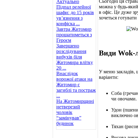
Сьогодні ця страв
Актуально
можна у будь-яки
Підпал релейної
в офіс. Це дуже з
шафи: до 15 років
хочеться готувати 
ув’язнення з
конфіска ...
Завтра Житомир
прощатиметься з
Героєм
Завершено
розслідування
Види Wok-
вибухів біля
Житомира влітку
20 ...
У меню закладів, щ
Внаслідок
варіанти:
ворожої атаки на
Житомир є
загиблі та постраж
Соба (греча
...
чи овочами.
На Житомирщині
нетверезий
Удон (пшени
чоловік
виключно о
“замінував”
будинок
Тяхан (рисов
Рисова локши