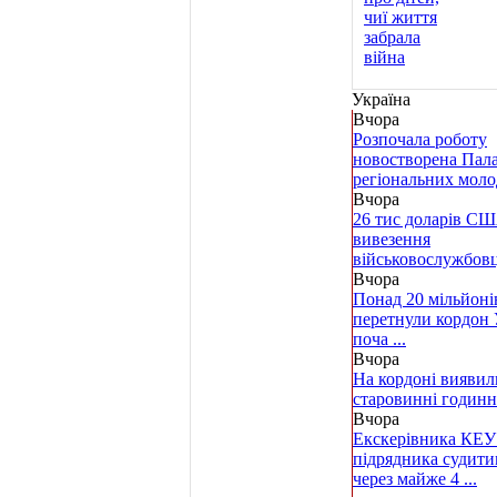
Україна
Вчора
Розпочала роботу
новостворена Пал
регіональних молод
Вчора
26 тис доларів СШ
вивезення
військовослужбовця 
Вчора
Понад 20 мільйонів
перетнули кордон 
поча ...
Вчора
На кордоні виявил
старовинні годин
Вчора
Екскерівника КЕУ
підрядника судити
через майже 4 ...