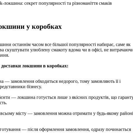
окшини у коробках
ини останнім часом все більшої популярності набирає, саме як
ва скуштувати улюблену смакоту вдома чи в офісі, не витрачаюч
ання.
 доставки локшини в коробках:
а — замовлення обходиться недорого, тому замовляють її і
представники бізнесу.
дієнти — локшина готується лише з якісних продуктів, що гарант
сть.
 всьому місту — замовлення можна отримати у будь-якому район
отування — після оформлення замовлення, одразу починається