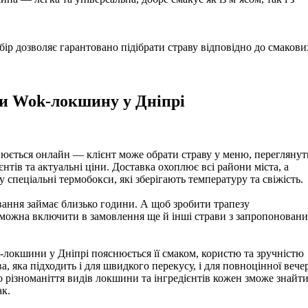
ір дозволяє гарантовано підібрати страву відповідно до смакови
и Wok-локшину у Дніпрі
юється онлайн — клієнт може обрати страву у меню, переглянут
єнтів та актуальні ціни. Доставка охоплює всі райони міста, а
 спеціальні термобокси, які зберігають температуру та свіжість.
ання займає близько години. А щоб зробити трапезу
 можна включити в замовлення ще й інші страви з запропонован
локшини у Дніпрі пояснюється її смаком, користю та зручністю
а, яка підходить і для швидкого перекусу, і для повноцінної вечер
о різноманіття видів локшини та інгредієнтів кожен зможе знайт
ак.