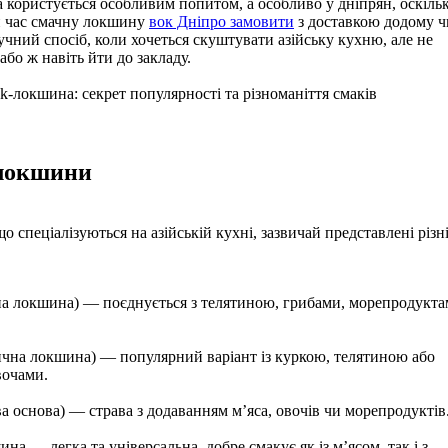
а користується особливим попитом, а особливо у дніпрян, оскіль
й час смачну локшину
вок Дніпро замовити
з доставкою додому ч
ручний спосіб, коли хочеться скуштувати азійську кухню, але не
або ж навіть йти до закладу.
локшини
о спеціалізуються на азійській кухні, зазвичай представлені різн
на локшина) — поєднується з телятиною, грибами, морепродукт
чна локшина) — популярний варіант із куркою, телятиною або
вочами.
а основа) — страва з додаванням м’яса, овочів чи морепродуктів
на — легка та універсальна, добре смакує як із м’ясом, так і з