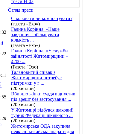
Огляд преси
Спалювати чи компостувати?
(газета «Ехо»)
Галина Корінна: «Наше
:32
завдання – збільшувати
кількість ...
ні
(газета «Ехо»)
Галина Корінна: «У служби
:22
зайнятості Житомирщини –
4200 ...
(Газета "Эхо)
Талановитий співак з
:11
Житомирщини потребує
а
підтримки у г ...
і
(20 хвилин)
Вбивцю жінки суддя відпустив
:55
під арешт без застосування ...
(20 хвилин)
У Житомирі відбувся шаховий
турнір Федерації шкільного ...
:29
(20 хвилин)
о
Житомирська ОДА закупила
неякісні китайські апарати для