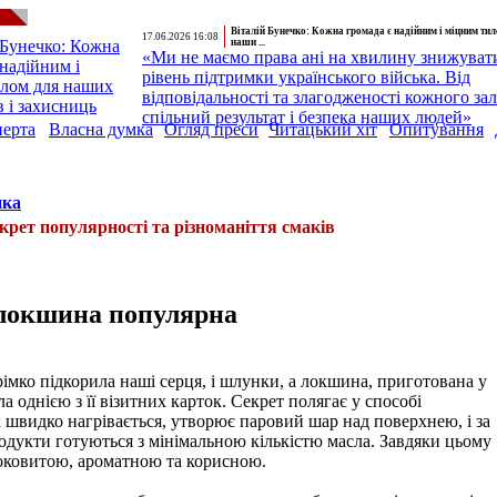
Віталій Бунечко: Кожна громада є надійним і міцним ти
17.06.2026 16:08
наши ...
«Ми не маємо права ані на хвилину знижуват
рівень підтримки українського війська. Від
відповідальності та злагодженості кожного за
спільний результат і безпека наших людей»
перта
Власна думка
Огляд преси
Читацький хіт
Опитування
нка
рет популярності та різноманіття смаків
локшина популярна
рімко підкорила наші серця, і шлунки, а локшина, приготована у
ла однією з її візитних карток. Секрет полягає у способі
 швидко нагрівається, утворює паровий шар над поверхнею, і за
одукти готуються з мінімальною кількістю масла. Завдяки цьому
соковитою, ароматною та корисною.