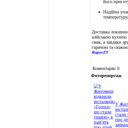
його приготу
Надійна упа
температуру,
Доставка локшини
азійською кухнею 
смак, а завдяки зр
гарячою та свіжою
RuporZT
Коментарів: 0
Фоторепортаж
У Жит
інстал
стали 
про ді
забрал