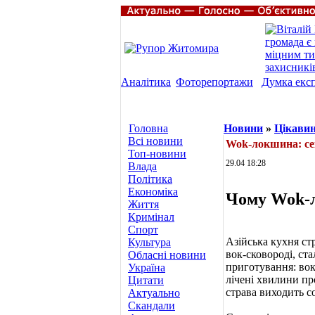
Аналітика
Фоторепортажи
Думка екс
Головна
Новини
»
Цікави
Всі новини
Wok-локшина: сек
Топ-новини
29.04 18:28
Влада
Політика
Економіка
Чому Wok-
Життя
Кримінал
Спорт
Азійська кухня ст
Культура
вок-сковороді, ста
Обласні новини
приготування: вок
Україна
лічені хвилини пр
Цитати
страва виходить 
Актуально
Скандали