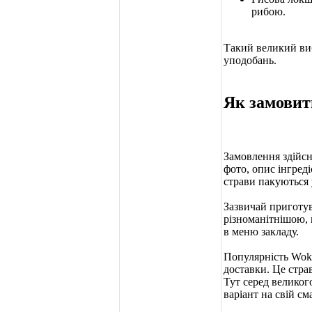
рибою.
Такий великий виб
уподобань.
Як замовит
Замовлення здійсн
фото, опис інгреді
страви пакуються у
Зазвичай приготув
різноманітнішою,
в меню закладу.
Популярність Wok-
доставки. Це страв
Тут серед великог
варіант на свій см