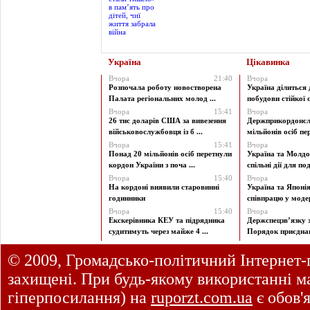
Україна
Цікавинка
Вчора
21:40
Вчора
Розпочала роботу новостворена
Україна ділиться
Палата регіональних молод ...
побудови стійкої с
Вчора
15:41
Вчора
26 тис доларів США за вивезення
Держприкордонсл
військовослужбовця із б ...
мільйонів осіб пер
Вчора
15:41
Вчора
Понад 20 мільйонів осіб перетнули
Україна та Молд
кордон України з поча ...
спільні дії для под
Вчора
15:40
Вчора
На кордоні виявили старовинні
Україна та Японі
годинники
співпрацю у модерн
Вчора
15:40
Вчора
Екскерівника КЕУ та підрядника
Держспецзв’язку 
судитимуть через майже 4 ...
Порядок приєднан
© 2009, Громадсько-політичний Інтернет-
захищені. При будь-якому використанні ма
гіперпосилання) на
ruporzt.com.ua
є обов'