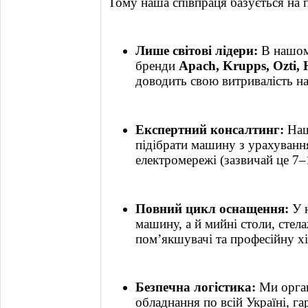
Тому наша співпраця базується на 
Лише світові лідери:
В нашому
бренди
Apach, Krupps, Ozti, 
доводить свою витривалість на
Експертний консалтинг:
Наш
підібрати машину з урахуванн
електромережі (зазвичай це 7–
Повний цикл оснащення:
У н
машину, а й мийні столи, стела
пом’якшувачі та професійну х
Безпечна логістика:
Ми орган
обладнання по всій Україні, г