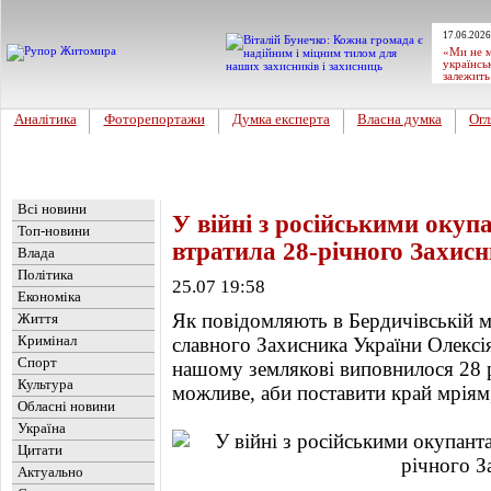
17.06.2026
«Ми не м
українсь
залежить
Аналітика
Фоторепортажи
Думка експерта
Власна думка
Огл
Головна
Новини
»
Обласні новини
Всі новини
У війні з російськими ок
Топ-новини
втратила 28-річного Захис
Влада
Політика
25.07 19:58
Економіка
Як повідомляють в Бердичівській мі
Життя
Кримінал
славного Захисника України Олексі
Спорт
нашому землякові виповнилося 28 р
Культура
можливе, аби поставити край мріям
Обласні новини
Україна
Цитати
Актуально