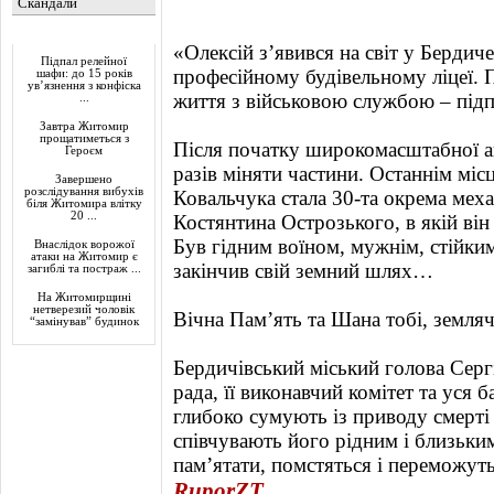
Скандали
Актуально
«Олексій з’явився на світ у Бердиче
Підпал релейної
професійному будівельному ліцеї. 
шафи: до 15 років
ув’язнення з конфіска
життя з військовою службою – підпи
...
Завтра Житомир
прощатиметься з
Після початку широкомасштабної аг
Героєм
разів міняти частини. Останнім міс
Завершено
розслідування вибухів
Ковальчука стала 30-та окрема меха
біля Житомира влітку
20 ...
Костянтина Острозького, в якій він
Був гідним воїном, мужнім, стійким
Внаслідок ворожої
атаки на Житомир є
закінчив свій земний шлях…
загиблі та постраж ...
На Житомирщині
нетверезий чоловік
Вічна Пам’ять та Шана тобі, земляче
“замінував” будинок
Бердичівський міський голова Серг
рада, її виконавчий комітет та уся 
глибоко сумують із приводу смерті
співчувають його рідним і близьким
пам’ятати, помстяться і переможуть
RuporZT