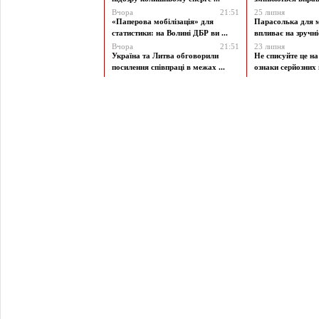
Вчора
21:51
25 липня
«Паперова мобілізація» для
Парасолька для м
статистики: на Волині ДБР ви ...
впливає на зручніст
Вчора
21:51
23 липня
Україна та Литва обговорили
Не списуйте це на
посилення співпраці в межах ...
ознаки серйозних 