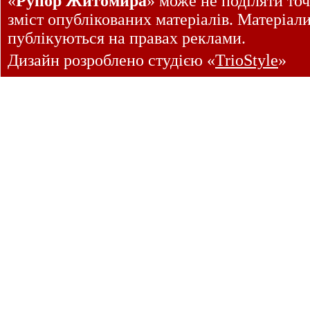
«
Рупор Житомира
» може не поділяти точ
зміст опублікованих матеріалів. Матеріал
публікуються на правах реклами.
Дизайн розроблено студією «
TrioStyle
»