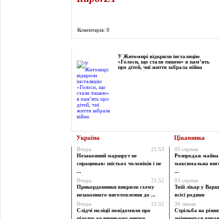
Коментарів: 0
Фоторепортаж
У Житомирі відкрили інсталяцію
«Голоси, що стали тишею» в пам’ять
про дітей, чиї життя забрала війна
Україна
Цікавинка
Вчора
21:53
05 серпня
Незаконний маршрут не
Розпродаж майна 
спрацював: шістьох чоловіків і пе
максимальна виг
...
...
Вчора
21:52
03 серпня
Прикордонники викрили схему
Твій лікар у Варш
незаконного виготовлення до ...
всієї родини
Вчора
21:52
30 липня
Слідчі поліції повідомили про
Стрільба на різни
підозру колишньому енерге ...
змінюються вправи