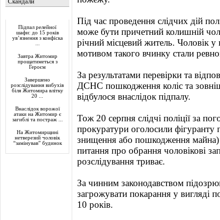
Скандали
Актуально
Під час проведення слідчих дій полі
Підпал релейної
може бути причетний колишній чол
шафи: до 15 років
ув’язнення з конфіска
річний місцевий житель. Чоловік у 
...
мотивом такого вчинку стали ревно
Завтра Житомир
прощатиметься з
Героєм
За результатами перевірки та відпо
Завершено
ДСНС пошкодження коліс та зовніш
розслідування вибухів
біля Житомира влітку
відбулося внаслідок підпалу.
20 ...
Внаслідок ворожої
атаки на Житомир є
Тож 20 серпня слідчі поліції за п
загиблі та постраж ...
прокуратури оголосили фігуранту пр
На Житомирщині
знищення або пошкодження майна) 
нетверезий чоловік
“замінував” будинок
питання про обрання чоловікові за
розслідування триває.
За чинним законодавством підозрюв
загрожувати покарання у вигляді по
10 років.