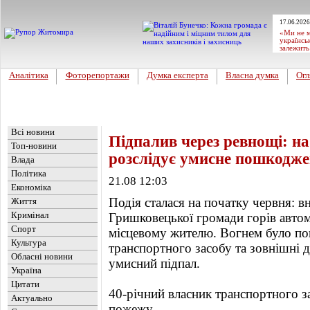
17.06.2026
«Ми не м
українсь
залежить
Аналітика
Фоторепортажи
Думка експерта
Власна думка
Огл
Головна
Новини
»
Обласні новини
Всі новини
Підпалив через ревнощі: на
Топ-новини
розслідує умисне пошкодже
Влада
Політика
21.08 12:03
Економіка
Подія сталася на початку червня: в
Життя
Кримінал
Гришковецької громади горів авто
Спорт
місцевому жителю. Вогнем було по
Культура
транспортного засобу та зовнішні д
Обласні новини
умисний підпал.
Україна
Цитати
40-річний власник транспортного з
Актуально
пожежу.