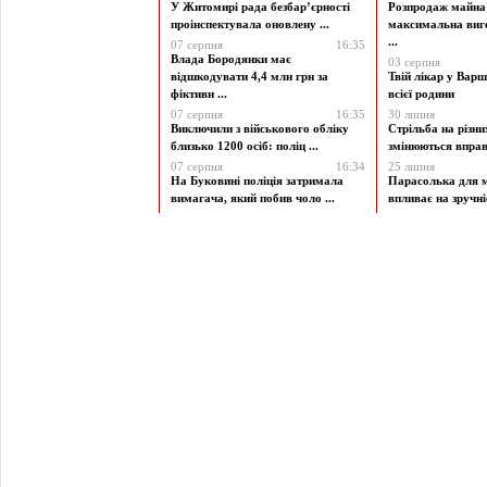
У Житомирі рада безбар’єрності
Розпродаж майна 
проінспектувала оновлену ...
максимальна виг
...
07 серпня
16:35
Влада Бородянки має
03 серпня
відшкодувати 4,4 млн грн за
Твій лікар у Варш
фіктивн ...
всієї родини
07 серпня
16:35
30 липня
Виключили з військового обліку
Стрільба на різни
близько 1200 осіб: поліц ...
змінюються вправи
07 серпня
16:34
25 липня
На Буковині поліція затримала
Парасолька для м
вимагача, який побив чоло ...
впливає на зручніст