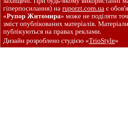
захищені. При будь-якому використанні ма
гіперпосилання) на
ruporzt.com.ua
є обов'
«
Рупор Житомира
» може не поділяти точ
зміст опублікованих матеріалів. Матеріал
публікуються на правах реклами.
Дизайн розроблено студією «
TrioStyle
»