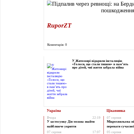
RuporZT
Коментарів: 0
Фоторепортаж
У Житомирі відкрили інсталяцію
«Голоси, що стали тишею» в пам’ять
про дітей, чиї життя забрала війна
Україна
Цікавинка
Вчора
22:19
07 серпня
У застосунку Дія можна знайти
Мікрохвильова пі
найближче укриття
переваги сучасної 
07 серпня
17:07
05 серпня