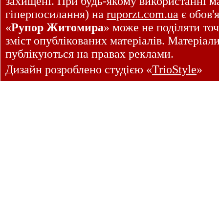
захищені. При будь-якому використанні ма
гіперпосилання) на
ruporzt.com.ua
є обов'
«
Рупор Житомира
» може не поділяти точ
зміст опублікованих матеріалів. Матеріал
публікуються на правах реклами.
Дизайн розроблено студією «
TrioStyle
»