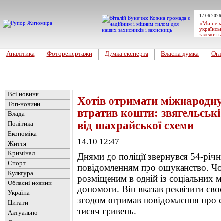
17.06.2026
«Ми не м
українсь
залежить
Аналітика
Фоторепортажи
Думка експерта
Власна думка
Огл
Головна
Новини
»
Обласні новини
Всі новини
Хотів отримати міжнародну
Топ-новини
втратив кошти: звягельські
Влада
від шахрайської схеми
Політика
Економіка
14.10 12:47
Життя
Кримінал
Днями до поліції звернувся 54-річ
Спорт
повідомленням про ошуканство. Чо
Культура
розміщеним в одній із соціальних 
Обласні новини
допомоги. Він вказав реквізити своє
Україна
згодом отримав повідомлення про с
Цитати
тисяч гривень.
Актуально