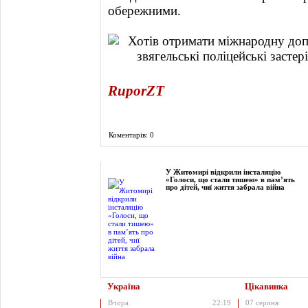
обережними.
RuporZT
Коментарів: 0
Фоторепортаж
У Житомирі відкрили інсталяцію
«Голоси, що стали тишею» в пам’ять
про дітей, чиї життя забрала війна
Україна
Цікавинка
Вчора
22:19
07 серпня