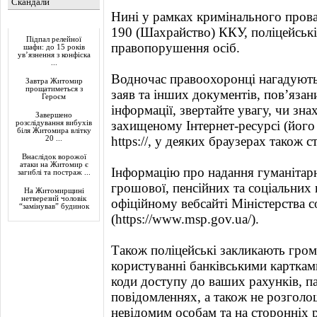
Скандали
Нині у рамках кримінального провад
Актуально
190 (Шахрайство) ККУ, поліцейськ
Підпал релейної
правопорушення осіб.
шафи: до 15 років
ув’язнення з конфіска
...
Водночас правоохоронці нагадують
Завтра Житомир
прощатиметься з
заяв та інших документів, пов’язан
Героєм
інформації, звертайте увагу, чи зна
Завершено
захищеному Інтернет-ресурсі (його
розслідування вибухів
біля Житомира влітку
https://, у деяких браузерах також с
20 ...
Внаслідок ворожої
атаки на Житомир є
Інформацію про надання гуманітарн
загиблі та постраж ...
грошової, пенсійних та соціальних
На Житомирщині
нетверезий чоловік
офіційному вебсайті Міністерства с
“замінував” будинок
(https://www.msp.gov.ua/).
Також поліцейські закликають гро
користуванні банківськими карткам
коди доступу до ваших рахунків, па
повідомленнях, а також не розголо
невідомим особам та на сторонніх 