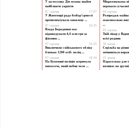
У застосунку Дія можна знайти
Мікрохвильова пі
найближче укриття
переваги сучасної 
07 серпня
17:07
05 серпня
У Житомирі рада безбар’єрності
Розпродаж майна 
проінспектувала оновлену ...
максимальна виг
...
07 серпня
16:35
Влада Бородянки має
03 серпня
відшкодувати 4,4 млн грн за
Твій лікар у Варш
фіктивн ...
всієї родини
07 серпня
16:35
30 липня
Виключили з військового обліку
Стрільба на різни
близько 1200 осіб: поліц ...
змінюються вправи
07 серпня
16:34
25 липня
На Буковині поліція затримала
Парасолька для м
вимагача, який побив чоло ...
впливає на зручніст