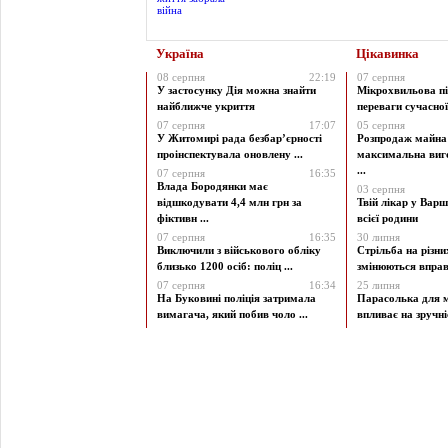
Україна
Цікавинка
08 серпня
22:19
07 серпня
У застосунку Дія можна знайти
Мікрохвильова пі
найближче укриття
переваги сучасної 
07 серпня
17:07
05 серпня
У Житомирі рада безбар’єрності
Розпродаж майна 
проінспектувала оновлену ...
максимальна виг
...
07 серпня
16:35
Влада Бородянки має
03 серпня
відшкодувати 4,4 млн грн за
Твій лікар у Варш
фіктивн ...
всієї родини
07 серпня
16:35
30 липня
Виключили з військового обліку
Стрільба на різни
близько 1200 осіб: поліц ...
змінюються вправи
07 серпня
16:34
25 липня
На Буковині поліція затримала
Парасолька для м
вимагача, який побив чоло ...
впливає на зручніст