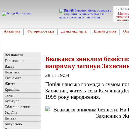
17.06.2026
«Ми не м
українсь
залежить
Аналітика
Фоторепортажи
Думка експерта
Власна думка
Огл
Головна
Новини
»
Обласні новини
Всі новини
Вважався зниклим безвіст
Топ-новини
напрямку загинув Захисн
Влада
Політика
28.11 19:54
Економіка
Попільнянська громада з сумом пов
Життя
Кримінал
Захисник, житель села Кам’янка Д
Спорт
1995 року народження.
Культура
Обласні новини
Україна
Цитати
Актуально