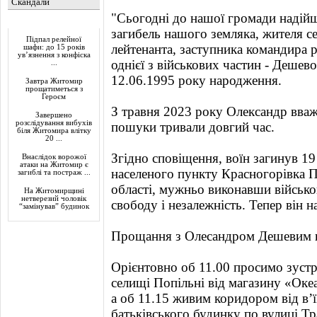
Скандали
"Сьогодні до нашої громади надій
Актуально
загибель нашого земляка, жителя с
Підпал релейної
лейтенанта, заступника командира 
шафи: до 15 років
ув’язнення з конфіска
однієї з військових частин - Деше
...
12.06.1995 року народження.
Завтра Житомир
прощатиметься з
Героєм
З травня 2023 року Олександр вваж
Завершено
розслідування вибухів
пошуки тривали довгий час.
біля Житомира влітку
20 ...
Згідно сповіщення, воїн загинув 1
Внаслідок ворожої
атаки на Житомир є
населеного пункту Красногорівка 
загиблі та постраж ...
області, мужньо виконавши військов
На Житомирщині
нетверезий чоловік
свободу і незалежність. Тепер він
“замінував” будинок
Прощання з Олесандром Дешевим ві
Орієнтовно об 11.00 просимо зуст
селищі Попільні від магазину «Оке
а об 11.15 живим коридором від в’ї
батьківського будинку по вулиці Тр