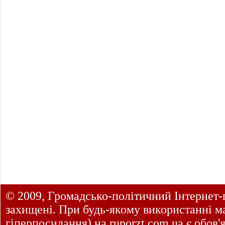
© 2009, Громадсько-політичний Інтернет-
захищені. При будь-якому використанні ма
гіперпосилання) на
ruporzt.com.ua
є обов'