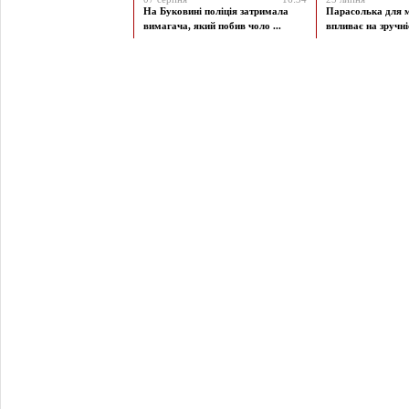
На Буковині поліція затримала
Парасолька для м
вимагача, який побив чоло ...
впливає на зручніст