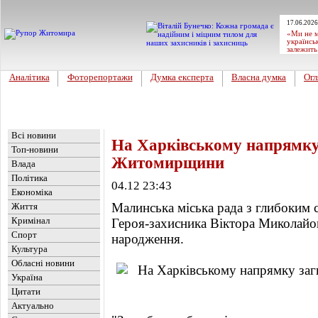
17.06.2026
«Ми не м
українсь
залежить
Аналітика
Фоторепортажи
Думка експерта
Власна думка
Огл
Головна
Новини
»
Обласні новини
Всі новини
На Харківському напрямку 
Топ-новини
Житомирщини
Влада
Політика
04.12 23:43
Економіка
Малинська міська рада з глибоким 
Життя
Кримінал
Героя-захисника Віктора Миколайо
Спорт
народження.
Культура
Обласні новини
Україна
Цитати
Актуально