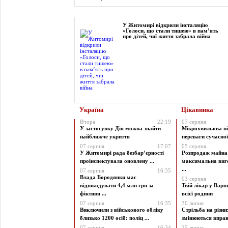
Фоторепортаж
У Житомирі відкрили інсталяцію
«Голоси, що стали тишею» в пам’ять
про дітей, чиї життя забрала війна
Україна
Цікавинка
Вчора
22:19
07 серпня
У застосунку Дія можна знайти
Мікрохвильова пі
найближче укриття
переваги сучасної 
07 серпня
17:07
05 серпня
У Житомирі рада безбар’єрності
Розпродаж майна 
проінспектувала оновлену ...
максимальна виг
...
07 серпня
16:35
Влада Бородянки має
03 серпня
відшкодувати 4,4 млн грн за
Твій лікар у Варш
фіктивн ...
всієї родини
07 серпня
16:35
30 липня
Виключили з військового обліку
Стрільба на різни
близько 1200 осіб: поліц ...
змінюються вправи
07 серпня
16:34
25 липня