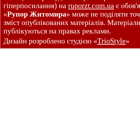
гіперпосилання) на
ruporzt.com.ua
є обов'
«
Рупор Житомира
» може не поділяти точ
зміст опублікованих матеріалів. Матеріал
публікуються на правах реклами.
Дизайн розроблено студією «
TrioStyle
»