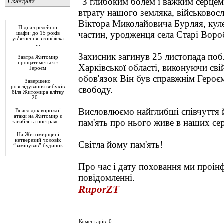
"З глибоким болем і важким серце
Скандали
втрату нашого земляка, військово
Актуально
Віктора Миколайовича Бурляя, куле
Підпал релейної
частин, уродженця села Старі Воро
шафи: до 15 років
ув’язнення з конфіска
...
Захисник загинув 25 листопада поб
Завтра Житомир
прощатиметься з
Харківської області, виконуючи св
Героєм
обов'язок Він був справжнім Героєм
Завершено
розслідування вибухів
свободу.
біля Житомира влітку
20 ...
Висловлюємо найглибші співчуття 
Внаслідок ворожої
атаки на Житомир є
пам'ять про нього живе в наших сер
загиблі та постраж ...
На Житомирщині
нетверезий чоловік
Світла йому пам'ять!
“замінував” будинок
Про час і дату поховання ми проін
повідомленні.
RuporZT
Коментарів: 0