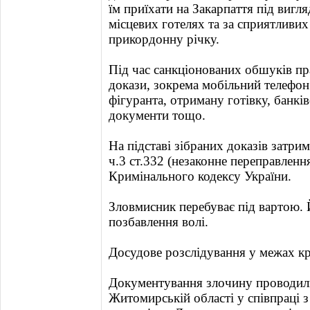
їм приїхати на Закарпаття під виг
місцевих готелях та за сприятливи
прикордонну річку.
Під час санкціонованих обшуків п
докази, зокрема мобільний телефон
фігуранта, отриману готівку, банків
документи тощо.
На підставі зібраних доказів затри
ч.3 ст.332 (незаконне переправленн
Кримінального кодексу України.
Зловмисник перебуває під вартою. 
позбавлення волі.
Досудове розслідування у межах к
Документування злочину проводил
Житомирській області у співпраці 