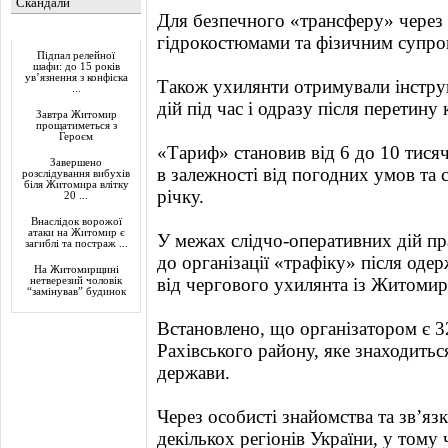
Скандали
Для безпечного «трансферу» через 
Актуально
гідрокостюмами та фізичним супро
Підпал релейної
шафи: до 15 років
ув’язнення з конфіска
Також ухилянти отримували інстру
...
дій під час і одразу після перетину
Завтра Житомир
прощатиметься з
Героєм
«Тариф» становив від 6 до 10 тися
Завершено
в залежності від погодних умов та
розслідування вибухів
біля Житомира влітку
річку.
20 ...
Внаслідок ворожої
атаки на Житомир є
У межах слідчо-оперативних дій п
загиблі та постраж ...
до організації «трафіку» після од
На Житомирщині
від чергового ухилянта із Житоми
нетверезий чоловік
“замінував” будинок
Встановлено, що організатором є 3
Рахівського району, яке знаходиться
держави.
Через особисті знайомства та зв’язк
декількох регіонів України, у том