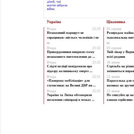
Україна
Цікавинка
Вчора
21:53
05 серпня
Незаконний маршрут не
Розпродаж майна 
спрацював: шістьох чоловіків і пе
максимальна виг
...
...
Вчора
21:52
03 серпня
Прикордонники викрили схему
Твій лікар у Варш
незаконного виготовлення до ...
всієї родини
Вчора
21:52
30 липня
Слідчі поліції повідомили про
Стрільба на різни
підозру колишньому енерге ...
змінюються вправи
Вчора
21:51
25 липня
«Паперова мобілізація» для
Парасолька для м
статистики: на Волині ДБР ви ...
впливає на зручніст
Вчора
21:51
23 липня
Україна та Литва обговорили
Не списуйте це на
посилення співпраці в межах ...
ознаки серйозних 