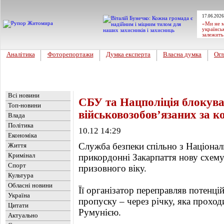
17.06.2026
«Ми не м
українсь
залежить
Аналітика
Фоторепортажи
Думка експерта
Власна думка
Огл
Головна
Новини
»
Обласні новини
Всі новини
СБУ та Нацполіція блокува
Топ-новини
військовозобов’язаних за к
Влада
Політика
10.12 14:29
Економіка
Служба безпеки спільно з Націонал
Життя
Кримінал
прикордонні Закарпаття нову схему
Спорт
призовного віку.
Культура
Обласні новини
Її організатор переправляв потенц
Україна
пропуску – через річку, яка проход
Цитати
Румунією.
Актуально