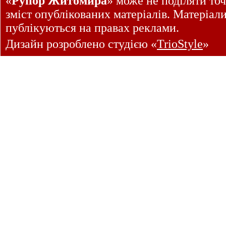
«
Рупор Житомира
» може не поділяти точ
зміст опублікованих матеріалів. Матеріал
публікуються на правах реклами.
Дизайн розроблено студією «
TrioStyle
»