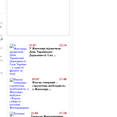
:32
а:
:22
Топ-новини
,3
15.07
12:54
:11
У Житомирі відзначили
День Української
Державності. Сил ...
..
:55
:29
03.07
17:48
Власна генерація –
стратегічна необхідність:
у Житомирі ...
25.06
17:58
Громади Житомирщини