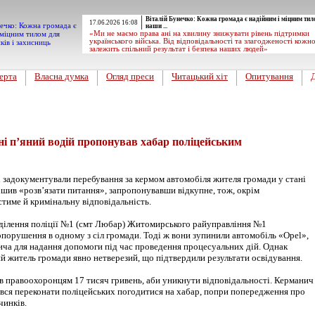
Віталій Бунечко: Кожна громада є надійним і міцним тил
17.06.2026 16:08
наши ...
«Ми не маємо права ані на хвилину знижувати рівень підтримки
українського війська. Від відповідальності та злагодженості кожн
залежить спільний результат і безпека наших людей»
ерта
Власна думка
Огляд преси
Читацький хіт
Опитування
вини
 п’яний водій пропонував хабар поліцейським
і задокументували перебування за кермом автомобіля жителя громади у стані
ішив «розв’язати питання», запропонувавши відкупне, тож, окрім
стиме й кримінальну відповідальність.
дділення поліції №1 (смт Любар) Житомирського райуправління №1
порушення в одному з сіл громади. Тоді ж вони зупинили автомобіль «Opel»,
ича для надання допомоги під час проведення процесуальних дій. Однак
й житель громади явно нетверезий, що підтвердили результати освідування.
в правоохоронцям 17 тисяч гривень, аби уникнути відповідальності. Керманич
вся переконати поліцейських погодитися на хабар, попри попередження про
чинків.