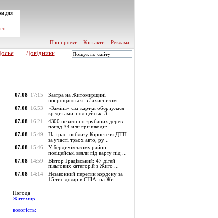
ом для
ого
Про проект
Контакти
Реклама
Досьє
Довідники
Обласні новини
07.08
17:15
Завтра на Житомирщині
попрощаються із Захисником
07.08
16:53
«Заміна» сім-картки обернулася
кредитами: поліцейські З ...
07.08
16:21
4300 незаконно зрубаних дерев і
понад 34 млн грн шкоди: ...
07.08
15:49
На трасі поблизу Коростеня ДТП
за участі трьох авто, ру ...
07.08
15:46
У Бердичівському районі
поліцейські взяли під варту під ...
07.08
14:59
Віктор Градівський: 47 дітей
пільгових категорій з Жито ...
07.08
14:14
Незаконний перетин кордону за
15 тис доларів США: на Жи ...
Погода
Житомир
вологість: