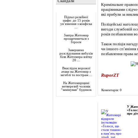
Скандали
Кримінальне правопо
працівниками слідчо
Актуально
які прибули за виклик
Підпал релейної
шафи: до 15 років
Поліцейські наголош
ув’язнення з конфіска
...
вигоди службовій осо
років позбавлення во
Завтра Житомир
прощатиметься з
Героєм
Також поліція нагаду
чи іншого сп’яніння 
Завершено
позбавлення права ке
розслідування вибухів
біля Житомира влітку
20 ...
Внаслідок ворожої
атаки на Житомир є
RuporZT
загиблі та постраж ...
На Житомирщині
нетверезий чоловік
“замінував” будинок
Коментарів: 0
Фоторепортаж
У Жито
«Голос
про діт