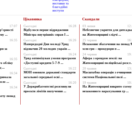
Цікавинка
Скандали
17:07
Сьогодні
16:28
03 липня
12
р’єрності
Відбулося перше відрядження
Небезпечне укриття для дитсадк
у ...
Міністра внутрішніх справ І ...
на Житомирщині слідчі ...
16:35
Сьогодні
16:26
25 червня
16
Напередодні Дня молоді Уряд
Незаконне збагачення на понад 9
рн за
відзначив 20 молодих україн ...
млн грн – прокурори п ...
Сьогодні
16:24
24 червня
19
Уряд оптимізував умови програми
Афера з орендою землі: на
16:35
го обліку
«Доступні кредити 5-7-9 ...
Житомирщині поліцейські розсл .
 ...
Сьогодні
16:22
20 травня
13
МОН оновило державні стандарти
Масштабна операція з очищення
16:34
атримала
загальної середньої осві ...
системи Національної полі ...
ло ...
Сьогодні
16:20
19 травня
10
У Держрибагентстві розглянули
На Житомирщині викрито схему
16:34
проєкти лімітів вилучення ...
незаконного нарахування гр ...
жету понад