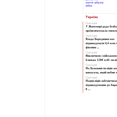
Україна
Сьогодні
У Житомирі рада безба
проінспектувала оновлен
Сьогодні
Влада Бородянки має
відшкодувати 4,4 млн г
фіктивн ...
Сьогодні
Виключили з військово
близько 1200 осіб: поліц
Сьогодні
На Буковині поліція з
вимагача, який побив чо
Сьогодні
Нацполіція забезпечила
відшкодування до бюд
8 ...