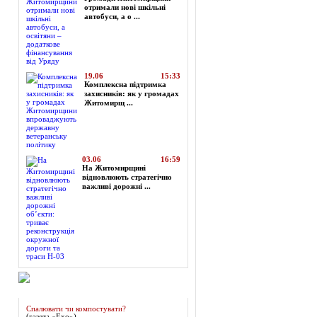
отримали нові шкільні
автобуси, а о ...
19.06
15:33
Комплексна підтримка
захисників: як у громадах
Житомирщ ...
03.06
16:59
На Житомирщині
відновлюють стратегічно
важливі дорожні ...
Огляд преси
Спалювати чи компостувати?
(газета «Ехо»)