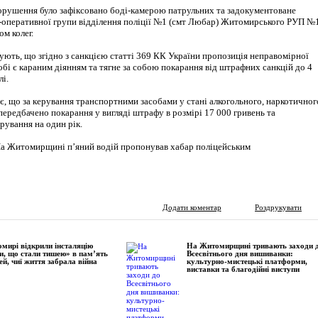
рушення було зафіксовано боді-камерою патрульних та задокументоване
-оперативної групи відділення поліції №1 (смт Любар) Житомирського РУП №1
ом колег.
ують, що згідно з санкцією статті 369 КК України пропозиція неправомірної
бі є караним діянням та тягне за собою покарання від штрафних санкцій до 4
лі.
є, що за керування транспортними засобами у стані алкогольного, наркотичног
передбачено покарання у вигляді штрафу в розмірі 17 000 гривень та
рування на один рік.
Додати коментар
Роздрукувати
мирі відкрили інсталяцію
На Житомирщині тривають заходи 
и, що стали тишею» в пам’ять
Всесвітнього дня вишиванки:
ей, чиї життя забрала війна
культурно-мистецькі платформи,
виставки та благодійні виступи