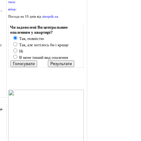
тиск:
,
вітер:
Погода на 10 днів від
sinoptik.ua
Опитування
Чи задоволені Ви центральним
опаленням у квартирі?
Так, повністю
о
Так, але хотілось би і краще
Ні
В мене інший вид опалення
до