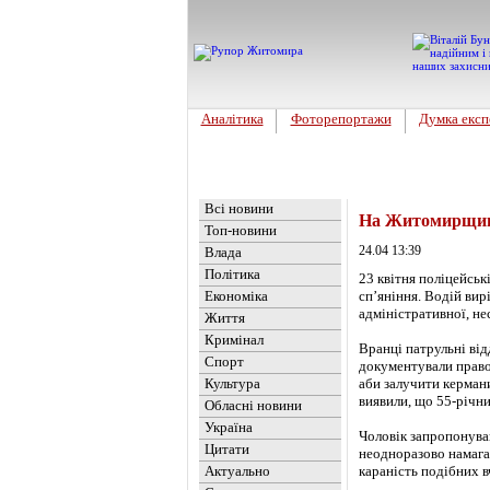
Аналітика
Фоторепортажи
Думка експ
Головна
Новини
»
Обласні но
Всі новини
На Житомирщині
Топ-новини
24.04 13:39
Влада
Політика
23 квітня поліцейськ
Економіка
сп’яніння. Водій вир
адміністративної, не
Життя
Кримінал
Вранці патрульні ві
Спорт
документували право
Культура
аби залучити керман
виявили, що 55-річни
Обласні новини
Україна
Чоловік запропонува
Цитати
неодноразово намага
Актуально
караність подібних в