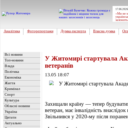
17.06.2026
«Ми не м
українсь
залежить
Аналітика
Фоторепортажи
Думка експерта
Власна думка
Огл
Головна
Новини
»
Обласні новини
Всі новини
У Житомирі стартувала Ак
Топ-новини
ветеранів
Влада
Політика
13.05 18:07
Економіка
Життя
Кримінал
Спорт
Культура
Захищали країну — тепер будувати
Обласні новини
ветеран, має інвалідність внаслідок
Україна
Звільнився у 2020-му після поране
Цитати
Актуально