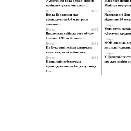
У Житомирі рада безбар’єрності
Відбулося перше 
проінспектувала оновлену ...
Міністра внутрішні
Вчора
16:35
Вчора
Влада Бородянки має
Напередодні Дня 
відшкодувати 4,4 млн грн за
відзначив 20 моло
фіктивн ...
Вчора
Уряд оптимізува
Вчора
16:35
Виключили з військового обліку
«Доступні кредити 
близько 1200 осіб: поліц ...
Вчора
МОН оновило дер
Вчора
16:34
На Буковині поліція затримала
загальної середньої
вимагача, який побив чоло ...
Вчора
У Держрибагентст
Вчора
16:34
Нацполіція забезпечила
проєкти лімітів ви
відшкодування до бюджету понад
8 ...