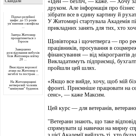
«Ідей — безліч, — каже. — Хочу за
Скандали
друком. Але інформація про бізнес
Актуально
зібрати все в єдину картину й руха
Підпал релейної
У Житомирі стартувала Академія п
шафи: до 15 років
ув’язнення з конфіска
прикладних занять для тих, хто хоч
...
Завтра Житомир
прощатиметься з
Щовівторка і щочетверга — про ре
Героєм
працівників, просування в соцмереж
Завершено
розслідування вибухів
фінансування — від мікрогрантів д
біля Житомира влітку
20 ...
Викладатимуть підприємці, бухгалте
пройшли цей шлях.
Внаслідок ворожої
атаки на Житомир є
загиблі та постраж ...
«Якщо все вийде, хочу, щоб мій бі
На Житомирщині
нетверезий чоловік
фронті. Приємніше працювати на се
“замінував” будинок
сенс», — каже Максим.
Цей курс — для ветеранів, ветерано
"Ветерани знають, що таке відпові
спрямувати ці навички на мирну сп
з цієї Академії вийдуть ті, хто буду