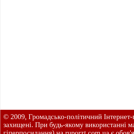
© 2009, Громадсько-політичний Інтернет-
захищені. При будь-якому використанні ма
гіперпосилання) на
ruporzt.com.ua
є обов'