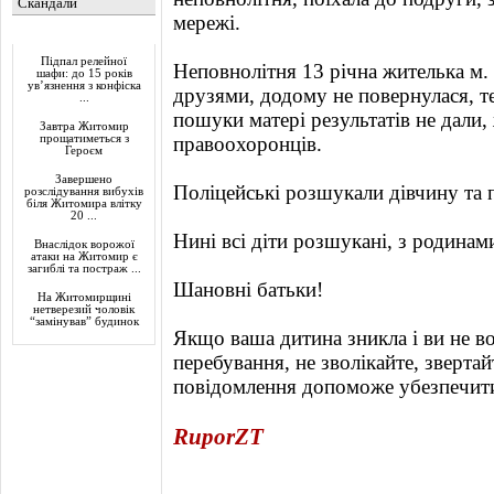
Скандали
мережі.
Актуально
Підпал релейної
Неповнолітня 13 річна жителька м.
шафи: до 15 років
ув’язнення з конфіска
друзями, додому не повернулася, т
...
пошуки матері результатів не дали,
Завтра Житомир
прощатиметься з
правоохоронців.
Героєм
Завершено
Поліцейські розшукали дівчину та 
розслідування вибухів
біля Житомира влітку
20 ...
Нині всі діти розшукані, з родина
Внаслідок ворожої
атаки на Житомир є
загиблі та постраж ...
Шановні батьки!
На Житомирщині
нетверезий чоловік
“замінував” будинок
Якщо ваша дитина зникла і ви не во
перебування, не зволікайте, звертай
повідомлення допоможе убезпечити
RuporZT