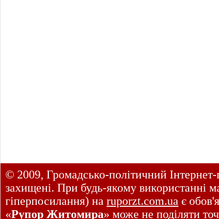
© 2009, Громадсько-політичний Інтернет-
захищені. При будь-якому використанні ма
гіперпосилання) на
ruporzt.com.ua
є обов'
«
Рупор Житомира
» може не поділяти точ