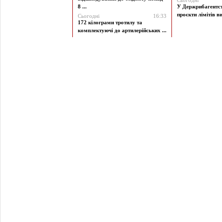
Сьогодні
8 ...
У Держрибагентст
проєкти лімітів ви
Сьогодні
16:33
172 кілограми тротилу та
комплектуючі до артилерійських ...