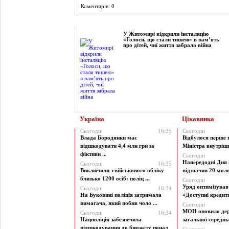
Коментарів: 0
Фоторепортаж
У Житомирі відкрили інсталяцію
«Голоси, що стали тишею» в пам’ять
про дітей, чиї життя забрала війна
Україна
Цікавинка
Сьогодні
16:35
Сьогодні
Влада Бородянки має
Відбулося перше 
відшкодувати 4,4 млн грн за
Міністра внутрішні
фіктивн ...
Сьогодні
Напередодні Дня 
Сьогодні
16:35
Виключили з військового обліку
відзначив 20 моло
близько 1200 осіб: поліц ...
Сьогодні
Уряд оптимізува
Сьогодні
16:34
На Буковині поліція затримала
«Доступні кредити 
вимагача, який побив чоло ...
Сьогодні
МОН оновило дер
Сьогодні
16:34
Нацполіція забезпечила
загальної середньої
відшкодування до бюджету понад