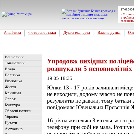
17.06.2026
«Ми не м
українсь
залежить
Аналітика
Фоторепортажи
Думка експерта
Власна думка
Огл
Головна
Новини
»
Обласні новини
Всі новини
Упродовж вихідних поліце
Топ-новини
розшукали 5 неповнолітніх 
Влада
Політика
19.05 18:35
Економіка
Юнки 13 - 17 років залишали місце 
Життя
Кримінал
не виходили, додому вчасно не пов
Спорт
результатів не давали, тому батьки 
Культура
повідомляє Ювенальна Превенція Ж
Обласні новини
Україна
16 річна жителька Звягельського р
Цитати
телефону при собі не мала. Розшук
Актуально
неповнолітня, поїхала до подруги, 