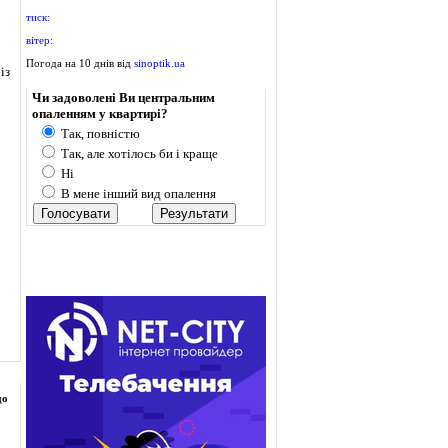
тиск:
вітер:
Погода на 10 днів від
sinoptik.ua
із
Опитування
Чи задоволені Ви центральним
опаленням у квартирі?
Так, повністю
Так, але хотілось би і краще
Ні
В мене інший вид опалення
до