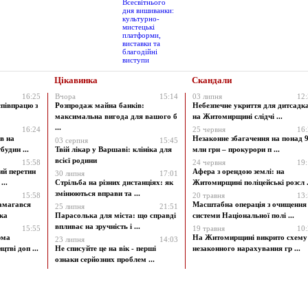
Цікавинка
Скандали
16:25
Вчора
15:14
03 липня
12
співпрацю з
Розпродаж майна банків:
Небезпечне укриття для дитсадк
максимальна вигода для вашого б
на Житомирщині слідчі ...
...
16:24
25 червня
16
в на
Незаконне збагачення на понад 9
03 серпня
15:45
будин ...
Твій лікар у Варшаві: клініка для
млн грн – прокурори п ...
всієї родини
15:58
24 червня
19
ий перетин
Афера з орендою землі: на
30 липня
17:01
...
Стрільба на різних дистанціях: як
Житомирщині поліцейські розсл .
змінюються вправи та ...
15:58
20 травня
13
амагався
Масштабна операція з очищення
25 липня
21:51
ка
Парасолька для міста: що справді
системи Національної полі ...
впливає на зручність і ...
15:55
19 травня
10
рма
На Житомирщині викрито схему
23 липня
14:03
цтві доп ...
Не списуйте це на вік - перші
незаконного нарахування гр ...
ознаки серйозних проблем ...