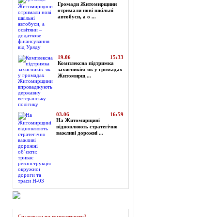
Громади Житомирщини
отримали нові шкільні
автобуси, а о ...
19.06
15:33
Комплексна підтримка
захисників: як у громадах
Житомирщ ...
03.06
16:59
На Житомирщині
відновлюють стратегічно
важливі дорожні ...
Огляд преси
Спалювати чи компостувати?