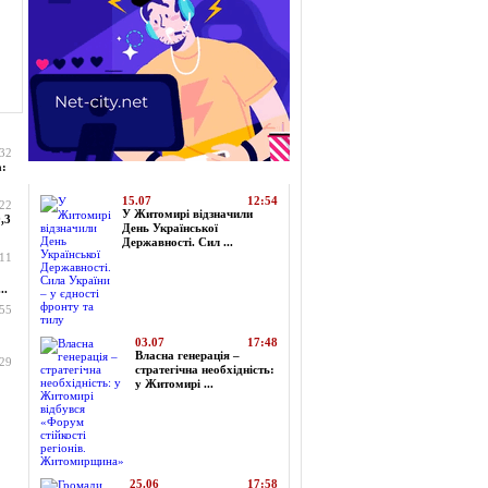
:32
а:
Топ-новини
15.07
12:54
:22
У Житомирі відзначили
,3
День Української
Державності. Сил ...
:11
..
:55
03.07
17:48
Власна генерація –
:29
стратегічна необхідність:
у Житомирі ...
25.06
17:58