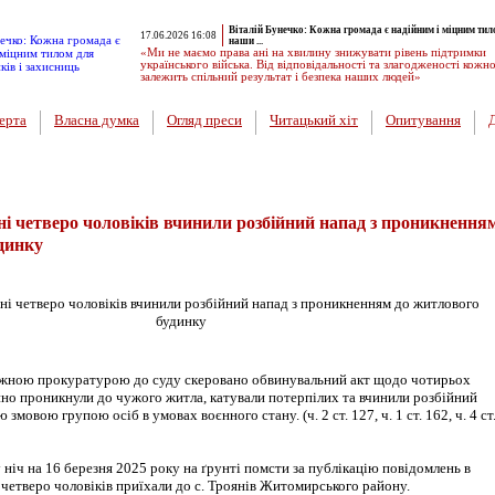
Віталій Бунечко: Кожна громада є надійним і міцним тил
17.06.2026 16:08
наши ...
«Ми не маємо права ані на хвилину знижувати рівень підтримки
українського війська. Від відповідальності та злагодженості кожн
залежить спільний результат і безпека наших людей»
ерта
Власна думка
Огляд преси
Читацький хіт
Опитування
вини
 четверо чоловіків вчинили розбійний напад з проникнення
динку
ною прокуратурою до суду скеровано обвинувальний акт щодо чотирьох
онно проникнули до чужого житла, катували потерпілих та вчинили розбійний
змовою групою осіб в умовах воєнного стану. (ч. 2 ст. 127, ч. 1 ст. 162, ч. 4 ст
у ніч на 16 березня 2025 року на ґрунті помсти за публікацію повідомлень в
четверо чоловіків приїхали до с. Троянів Житомирського району.