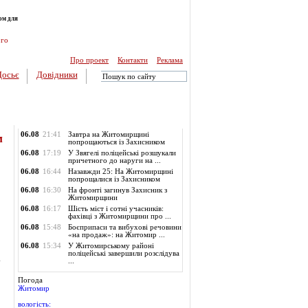
ом для
ого
Про проект
Контакти
Реклама
Досьє
Довідники
Обласні новини
06.08
21:41
Завтра на Житомирщині
м
попрощаються із Захисником
06.08
17:19
У Звягелі поліцейські розшукали
причетного до наруги на ...
06.08
16:44
Назавжди 25: На Житомирщині
попрощалися із Захисником
06.08
16:30
На фронті загинув Захисник з
Житомирщини
06.08
16:17
Шість міст і сотні учасників:
фахівці з Житомирщини про ...
06.08
15:48
Боєприпаси та вибухові речовини
«на продаж»: на Житомир ...
06.08
15:34
У Житомирському районі
поліцейські завершили розслідува
.
...
Погода
Житомир
вологість: