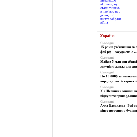
Україна
Сьогодні
15 років ув’язнення за 
фсб рф – засуджено с ...
Сьогодні
Майже 5 млн грн збиткі
закупівлі житла для дит
Сьогодні
По 10 000$ за незаконн
кордону: на Закарпатті 
Сьогодні
У «Шегинях» киянин н
підкупити прикордонни
Сьогодні
Алла Басалаєва: Рефо
ціноутворення у будівни