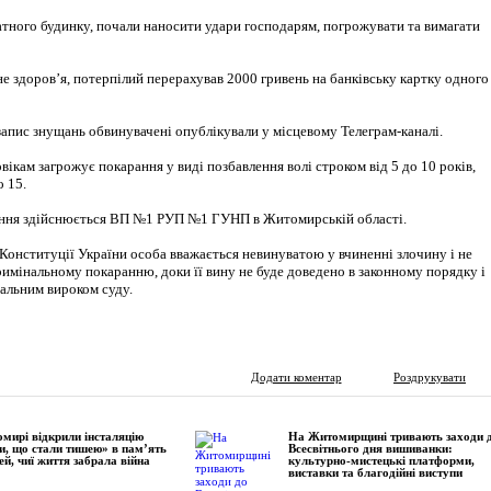
тного будинку, почали наносити удари господарям, погрожувати та вимагати
 здоров’я, потерпілий перерахував 2000 гривень на банківську картку одного 
апис знущань обвинувачені опублікували у місцевому Телеграм-каналі.
вікам загрожує покарання у виді позбавлення волі строком від 5 до 10 років,
о 15.
ання здійснюється ВП №1 РУП №1 ГУНП в Житомирській області.
 Конституції України особа вважається невинуватою у вчиненні злочину і не
имінальному покаранню, доки її вину не буде доведено в законному порядку і
альним вироком суду.
Додати коментар
Роздрукувати
мирі відкрили інсталяцію
На Житомирщині тривають заходи 
и, що стали тишею» в пам’ять
Всесвітнього дня вишиванки:
ей, чиї життя забрала війна
культурно-мистецькі платформи,
виставки та благодійні виступи