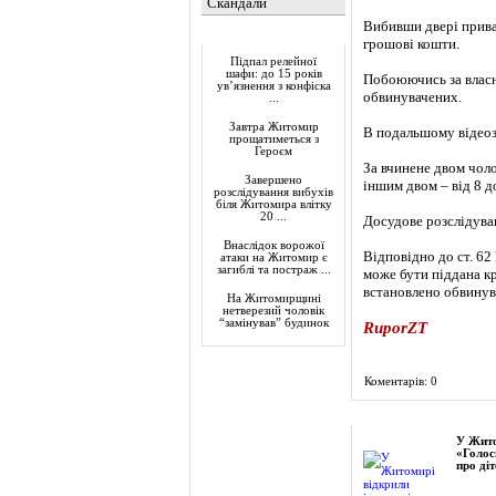
Скандали
Вибивши двері прива
Актуально
грошові кошти.
Підпал релейної
шафи: до 15 років
Побоюючись за власне
ув’язнення з конфіска
обвинувачених.
...
Завтра Житомир
В подальшому відеоз
прощатиметься з
Героєм
За вчинене двом чоло
Завершено
іншим двом – від 8 д
розслідування вибухів
біля Житомира влітку
20 ...
Досудове розслідув
Внаслідок ворожої
Відповідно до ст. 62
атаки на Житомир є
загиблі та постраж ...
може бути піддана кр
встановлено обвинув
На Житомирщині
нетверезий чоловік
“замінував” будинок
RuporZT
Коментарів: 0
Фоторепортаж
У Жито
«Голос
про діт