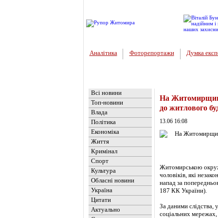
Аналітика
Фоторепортажи
Думка експ
Головна
Новини
»
Обласні но
Всі новини
На Житомирщині
Топ-новини
до житлового бу
Влада
13.06 16:08
Політика
Економіка
Життя
Кримінал
Спорт
Житомирською окруж
Культура
чоловіків, які незак
Обласні новини
напад за попередньою 
Україна
187 КК України).
Цитати
За даними слідства, 
Актуально
соціальних мережах, 