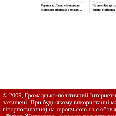
Вчора
21:51
23 липня
Україна та Литва обговорили
Не списуйте це на
посилення співпраці в межах ...
ознаки серйозних 
© 2009, Громадсько-політичний Інтернет-
захищені. При будь-якому використанні ма
гіперпосилання) на
ruporzt.com.ua
є обов'