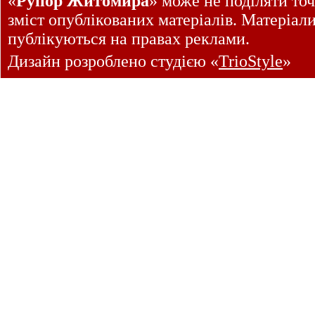
«
Рупор Житомира
» може не поділяти точ
зміст опублікованих матеріалів. Матеріал
публікуються на правах реклами.
Дизайн розроблено студією «
TrioStyle
»