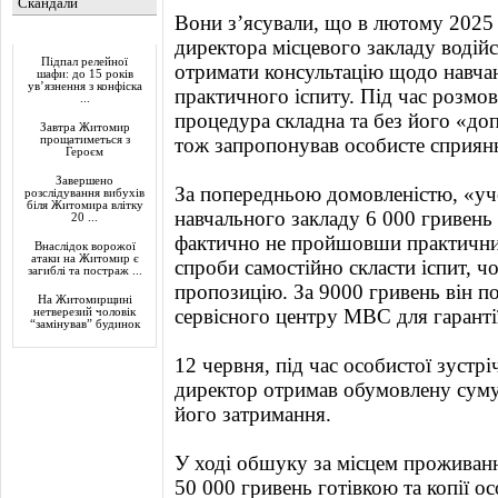
Скандали
Вони з’ясували, що в лютому 2025 
Актуально
директора місцевого закладу водійс
Підпал релейної
отримати консультацію щодо навчан
шафи: до 15 років
ув’язнення з конфіска
практичного іспиту. Під час розмо
...
процедура складна та без його «до
Завтра Житомир
прощатиметься з
тож запропонував особисте сприянн
Героєм
Завершено
За попередньою домовленістю, «уч
розслідування вибухів
біля Житомира влітку
навчального закладу 6 000 гривень 
20 ...
фактично не пройшовши практичних 
Внаслідок ворожої
атаки на Житомир є
спроби самостійно скласти іспит, ч
загиблі та постраж ...
пропозицію. За 9000 гривень він п
На Житомирщині
сервісного центру МВС для гаранті
нетверезий чоловік
“замінував” будинок
12 червня, під час особистої зустрі
директор отримав обумовлену суму.
його затримання.
У ході обшуку за місцем проживанн
50 000 гривень готівкою та копії о