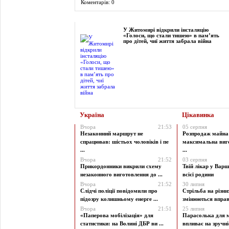
Коментарів: 0
Фоторепортаж
У Житомирі відкрили інсталяцію
«Голоси, що стали тишею» в пам’ять
про дітей, чиї життя забрала війна
Україна
Цікавинка
Вчора
21:53
05 серпня
Незаконний маршрут не
Розпродаж майна 
спрацював: шістьох чоловіків і пе
максимальна виг
...
...
Вчора
21:52
03 серпня
Прикордонники викрили схему
Твій лікар у Варш
незаконного виготовлення до ...
всієї родини
Вчора
21:52
30 липня
Слідчі поліції повідомили про
Стрільба на різни
підозру колишньому енерге ...
змінюються вправи
Вчора
21:51
25 липня
«Паперова мобілізація» для
Парасолька для м
статистики: на Волині ДБР ви ...
впливає на зручніст