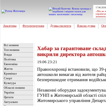
17.06.2026
«Ми не м
українсь
залежить
Аналітика
Фоторепортажи
Думка експерта
Власна думка
Огл
Головна
Новини
»
Обласні новини
Всі новини
Хабар за гарантоване склад
Топ-новини
викрили директора автошк
Влада
Політика
19.06 23:21
Економіка
Правоохоронці встановили, що 39-рі
Життя
Кримінал
автошколи вимагав від жителя рай
Спорт
безперешкодне отримання водійськ
Культура
Обласні новини
Незаконні оборудки задокументувал
Україна
ГУНП в Житомирській області спіл
Цитати
Житомирського управління Департа
Актуально