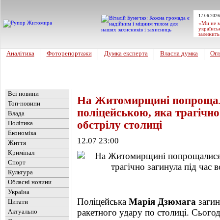
17.06.2026
«Ми не м
українсь
залежить
Аналітика
Фоторепортажи
Думка експерта
Власна думка
Огл
Головна
Новини
»
Обласні новини
Всі новини
На Житомирщині попрощал
Топ-новини
поліцейською, яка трагічно
Влада
обстрілу столиці
Політика
Економіка
12.07 23:00
Життя
Кримінал
Спорт
Культура
Обласні новини
Україна
Поліцейська
Марія Дзюмага
загин
Цитати
ракетного удару по столиці. Сього
Актуально