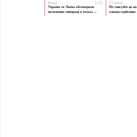
Вчора
21:51
23 липня
Україна та Литва обговорили
Не списуйте це на
посилення співпраці в межах ...
ознаки серйозних 