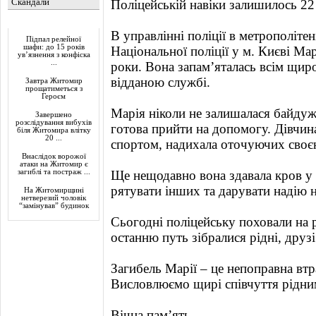
Скандали
Поліцейській навіки залишилось 22
Актуально
В управлінні поліції в метрополіте
Підпал релейної
шафи: до 15 років
Національної поліції у м. Києві М
ув’язнення з конфіска
...
роки. Вона запам’яталась всім щир
відданою службі.
Завтра Житомир
прощатиметься з
Героєм
Марія ніколи не залишалася байдуж
Завершено
розслідування вибухів
готова прийти на допомогу. Дівчин
біля Житомира влітку
20 ...
спортом, надихала оточуючих своє
Внаслідок ворожої
атаки на Житомир є
загиблі та постраж ...
Ще нещодавно вона здавала кров у
рятувати інших та дарувати надію н
На Житомирщині
нетверезий чоловік
“замінував” будинок
Сьогодні поліцейську поховали на 
останню путь зібралися рідні, друзі
Загибель Марії – це непоправна втра
Висловлюємо щирі співчуття рідни
Вічна пам’ять.