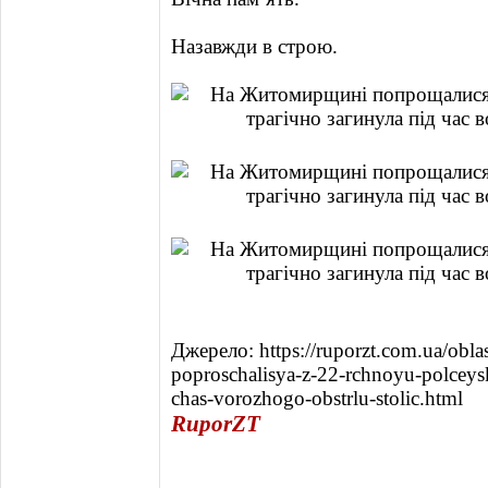
Назавжди в строю.
Джерело: https://ruporzt.com.ua/obl
poproschalisya-z-22-rchnoyu-polceys
chas-vorozhogo-obstrlu-stolic.html
RuporZT