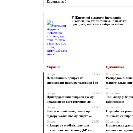
Коментарів: 0
Фоторепортаж
У Житомирі відкрили інсталяцію
«Голоси, що стали тишею» в пам’ять
про дітей, чиї життя забрала війна
Україна
Цікавинка
Вчора
21:53
05 серпня
Незаконний маршрут не
Розпродаж майна 
спрацював: шістьох чоловіків і пе
максимальна виг
...
...
Вчора
21:52
03 серпня
Прикордонники викрили схему
Твій лікар у Варш
незаконного виготовлення до ...
всієї родини
Вчора
21:52
30 липня
Слідчі поліції повідомили про
Стрільба на різни
підозру колишньому енерге ...
змінюються вправи
Вчора
21:51
25 липня
«Паперова мобілізація» для
Парасолька для м
статистики: на Волині ДБР ви ...
впливає на зручніст