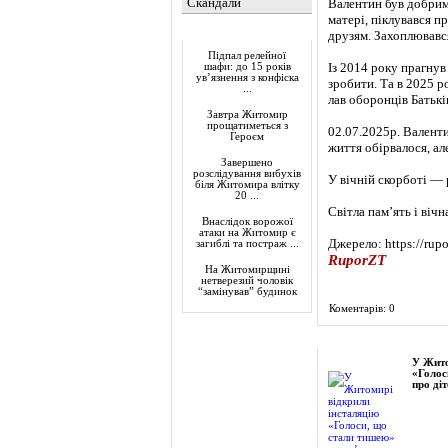
Скандали
Валентин був добрим
матері, піклувався п
Актуально
друзям. Захоплювавс
Підпал релейної
Із 2014 року прагнув 
шафи: до 15 років
ув’язнення з конфіска
зробити. Та в 2025 р
...
лав оборонців Батькі
Завтра Житомир
прощатиметься з
02.07.2025р. Валент
Героєм
життя обірвалося, ал
Завершено
розслідування вибухів
У вічній скорботі — 
біля Житомира влітку
20 ...
Світла пам’ять і вічн
Внаслідок ворожої
атаки на Житомир є
Джерело: https://rup
загиблі та постраж ...
RuporZT
На Житомирщині
нетверезий чоловік
“замінував” будинок
Коментарів: 0
Фоторепортаж
У Жито
«Голос
про діт