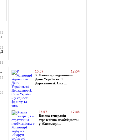
:32
а:
:22
,3
:11
Топ-новини
15.07
12:54
..
У Житомирі відзначили
:55
День Української
Державності. Сил ...
:29
03.07
17:48
Власна генерація –
стратегічна необхідність:
у Житомирі ...