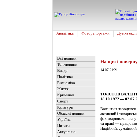
Аналітика
Фоторепортажи
Думка експ
Головна
Новини
»
Обласні но
Всі новини
На щиті поверн
Топ-новини
14.07 21:21
Влада
Політика
Економіка
Життя
ТОЛСТОВ ВАЛЕН
Кримінал
18.10.1972 — 02.07.
Спорт
Культура
Валентин народився 
Обласні новини
активний і товариськ
фах зварювальника у
Україна
та праці — працював 
Цитати
Надійний, сумлінний,
Актуально