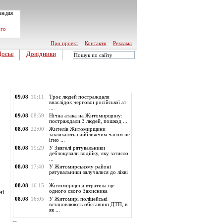
ом для
ого
Про проект
Контакти
Реклама
Досьє
Довідники
Обласні новини
09.08
10:11
Троє людей постраждали
внаслідок чергової російської ат
...
09.08
08:59
Нічна атака на Житомирщину:
постраждали 3 людей, пошкод ...
08.08
22:00
Жителів Житомирщини
закликають найближчим часом не
ігно ...
08.08
19:29
У Звягелі рятувальники
деблокували водійку, яку затисло
...
08.08
17:40
У Житомирському районі
рятувальники залучалися до лікві
...
08.08
16:15
Житомирщина втратила ще
ні
одного свого Захисника
08.08
16:05
У Житомирі поліцейські
встановлюють обставини ДТП, в
як ...