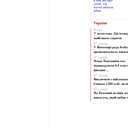
Україна
Вчора
У застосунку Дія можн
найближче укриття
07 серпня
У Житомирі рада безба
проінспектувала оновлен
07 серпня
Влада Бородянки має
відшкодувати 4,4 млн г
фіктивн ...
07 серпня
Виключили з військово
близько 1200 осіб: поліц
07 серпня
На Буковині поліція з
вимагача, який побив чо