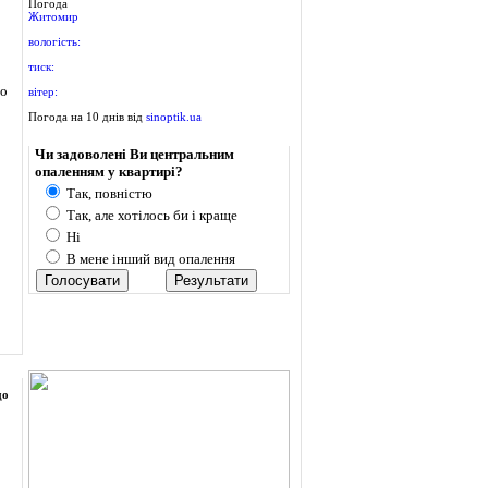
Погода
Житомир
вологість:
тиск:
до
вітер:
Погода на 10 днів від
sinoptik.ua
Опитування
Чи задоволені Ви центральним
опаленням у квартирі?
Так, повністю
Так, але хотілось би і краще
Ні
В мене інший вид опалення
до