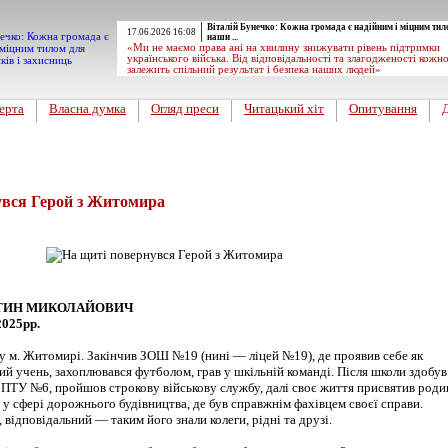
Віталій Бунечко: Кожна громада є надійним і міцним тил
17.06.2026 16:08
наши ...
«Ми не маємо права ані на хвилину знижувати рівень підтримки
українського війська. Від відповідальності та злагодженості кожн
залежить спільний результат і безпека наших людей»
ерта
Власна думка
Огляд преси
Читацький хіт
Опитування
вини
увся Герой з Житомира
ТИН МИКОЛАЙОВИЧ
2025рр.
у м. Житомирі. Закінчив ЗОШ №19 (нині — ліцей №19), де проявив себе як
ий учень, захоплювався футболом, грав у шкільній команді. Після школи здобув
 ПТУ №6, пройшов строкову військову службу, далі своє життя присвятив роди
у сфері дорожнього будівництва, де був справжнім фахівцем своєї справи.
 відповідальний — таким його знали колеги, рідні та друзі.