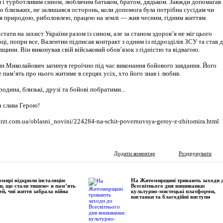
 і турботливим сином, люблячим батьком, братом, дядьком. Завжди допомагав
ро близьких, не залишався осторонь, коли допомога була потрібна сусідам чи
я природою, риболовлею, працею на землі — жив чесним, гідним життям.
стати на захист України разом із сином, але за станом здоров’я не міг цього
оці, попри все, Валентин підписав контракт з одним із підрозділів ЗСУ та став 
вщини. Він виконував свій військовий обов’язок з гідністю та відвагою.
ин Миколайович загинув героїчно під час виконання бойового завдання. Його
е пам’ять про нього житиме в серцях усіх, хто його знав і любив.
родина, близькі, друзі та бойові побратими...
а слава Герою!
orzt.com.ua/oblasni_novini/224284-na-schit-povernuvsya-geroy-z-zhitomira.html
Додати коментар
Роздрукувати
мирі відкрили інсталяцію
На Житомирщині тривають заходи 
и, що стали тишею» в пам’ять
Всесвітнього дня вишиванки:
ей, чиї життя забрала війна
культурно-мистецькі платформи,
виставки та благодійні виступи