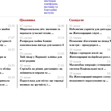
Цікавинка
Скандали
22:19
07 серпня
16:06
03 липня
12
а знайти
Мікрохвильова піч: значення та
Небезпечне укриття для дитсадк
переваги сучасної технік ...
на Житомирщині слідчі ...
17:07
05 серпня
15:14
25 червня
16
р’єрності
Розпродаж майна банків:
Незаконне збагачення на понад 9
у ...
максимальна вигода для вашого б
млн грн – прокурори п ...
...
16:35
24 червня
19
Афера з орендою землі: на
03 серпня
15:45
рн за
Твій лікар у Варшаві: клініка для
Житомирщині поліцейські розсл .
всієї родини
20 травня
13
Масштабна операція з очищення
16:35
30 липня
17:01
го обліку
Стрільба на різних дистанціях: як
системи Національної полі ...
 ...
змінюються вправи та ...
19 травня
10
На Житомирщині викрито схему
16:34
25 липня
21:51
атримала
Парасолька для міста: що справді
незаконного нарахування гр ...
ло ...
впливає на зручність і ...