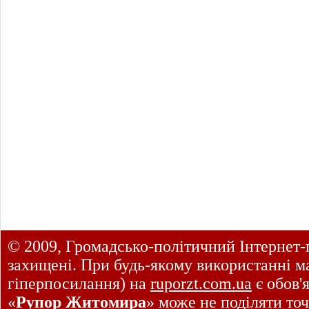
© 2009, Громадсько-політичний Інтернет-
захищені. При будь-якому використанні ма
гіперпосилання) на
ruporzt.com.ua
є обов'
«
Рупор Житомира
» може не поділяти точ