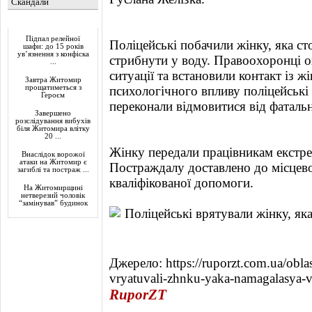
Скандали
Актуально
Підпал релейної
Поліцейські побачили жінку, яка ст
шафи: до 15 років
ув’язнення з конфіска
стрибнути у воду. Правоохоронці о
...
ситуації та встановили контакт із 
Завтра Житомир
прощатиметься з
психологічного впливу поліцейські 
Героєм
переконали відмовитися від фаталь
Завершено
розслідування вибухів
біля Житомира влітку
20 ...
Жінку передали працівникам екстр
Внаслідок ворожої
атаки на Житомир є
Постраждалу доставлено до місцево
загиблі та постраж ...
кваліфікованої допомоги.
На Житомирщині
нетверезий чоловік
“замінував” будинок
Джерело: https://ruporzt.com.ua/obl
vryatuvali-zhnku-yaka-namagalasya-v
RuporZT