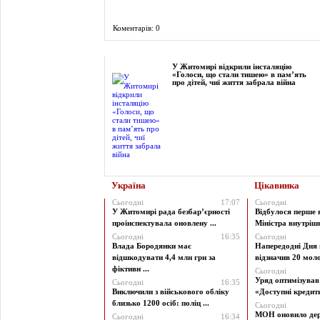
Коментарів: 0
Фоторепортаж
У Житомирі відкрили інсталяцію
«Голоси, що стали тишею» в пам’ять
про дітей, чиї життя забрала війна
Україна
Цікавинка
Сьогодні
17:07
Сьогодні
У Житомирі рада безбар’єрності
Відбулося перше 
проінспектувала оновлену ...
Міністра внутрішні
Сьогодні
16:35
Сьогодні
Влада Бородянки має
Напередодні Дня 
відшкодувати 4,4 млн грн за
відзначив 20 моло
фіктивн ...
Сьогодні
Уряд оптимізува
Сьогодні
16:35
Виключили з військового обліку
«Доступні кредити 
близько 1200 осіб: поліц ...
Сьогодні
МОН оновило дер
Сьогодні
16:34