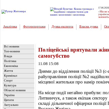
17.06.2026
«Ми не м
українсь
залежить
Аналітика
Фоторепортажи
Думка експерта
Власна думка
Огл
Головна
Новини
»
Обласні новини
Всі новини
Поліцейські врятували жін
Топ-новини
самогубство
Влада
Політика
11.08 15:08
Економіка
Днями до відділення поліції №3 (
Життя
Кримінал
райуправління поліції №2 надійшло
Спорт
місцевої жительки про намір покін
Культура
Обласні новини
На місце події негайно прибули: п
Україна
Литвинчук, а також екіпаж сектору 
Цитати
складі дільничної офіцерки поліції
Актуально
Руслана Желізка.