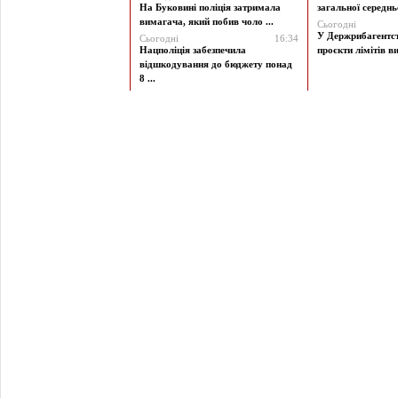
На Буковині поліція затримала
загальної середньої
вимагача, який побив чоло ...
Сьогодні
У Держрибагентст
Сьогодні
16:34
Нацполіція забезпечила
проєкти лімітів ви
відшкодування до бюджету понад
8 ...