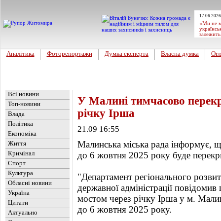
17.06.2026
«Ми не м
українсь
залежить
Аналітика
Фоторепортажи
Думка експерта
Власна думка
Огл
Головна
Новини
»
Обласні новини
Всі новини
У Малині тимчасово перек
Топ-новини
річку Ірша
Влада
Політика
21.09 16:55
Економіка
Малинська міська рада інформує, щ
Життя
Кримінал
до 6 жовтня 2025 року буде перекр
Спорт
Культура
"Департамент регіонального розви
Обласні новини
державної адміністрації повідомив
Україна
мостом через річку Ірша у м. Малин
Цитати
до 6 жовтня 2025 року.
Актуально