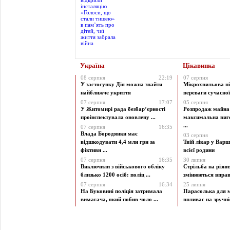
Україна
Цікавинка
08 серпня
22:19
07 серпня
У застосунку Дія можна знайти
Мікрохвильова пі
найближче укриття
переваги сучасної 
07 серпня
17:07
05 серпня
У Житомирі рада безбар’єрності
Розпродаж майна 
проінспектувала оновлену ...
максимальна виг
...
07 серпня
16:35
Влада Бородянки має
03 серпня
відшкодувати 4,4 млн грн за
Твій лікар у Варш
фіктивн ...
всієї родини
07 серпня
16:35
30 липня
Виключили з військового обліку
Стрільба на різни
близько 1200 осіб: поліц ...
змінюються вправи
07 серпня
16:34
25 липня
На Буковині поліція затримала
Парасолька для м
вимагача, який побив чоло ...
впливає на зручніст