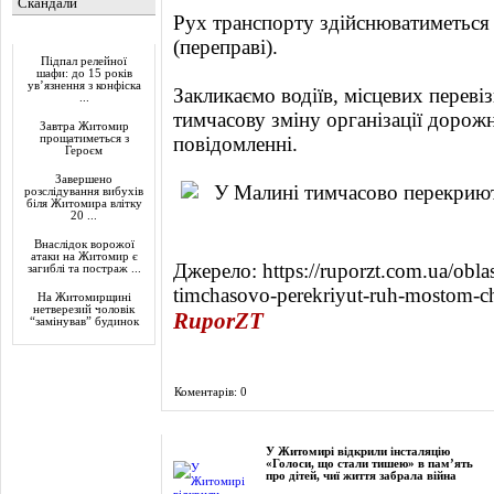
Скандали
Рух транспорту здійснюватиметься п
Актуально
(переправі).
Підпал релейної
шафи: до 15 років
ув’язнення з конфіска
Закликаємо водіїв, місцевих переві
...
тимчасову зміну організації дорожн
Завтра Житомир
прощатиметься з
повідомленні.
Героєм
Завершено
розслідування вибухів
біля Житомира влітку
20 ...
Внаслідок ворожої
атаки на Житомир є
Джерело: https://ruporzt.com.ua/obl
загиблі та постраж ...
timchasovo-perekriyut-ruh-mostom-ch
На Житомирщині
нетверезий чоловік
RuporZT
“замінував” будинок
Коментарів: 0
Фоторепортаж
У Житомирі відкрили інсталяцію
«Голоси, що стали тишею» в пам’ять
про дітей, чиї життя забрала війна