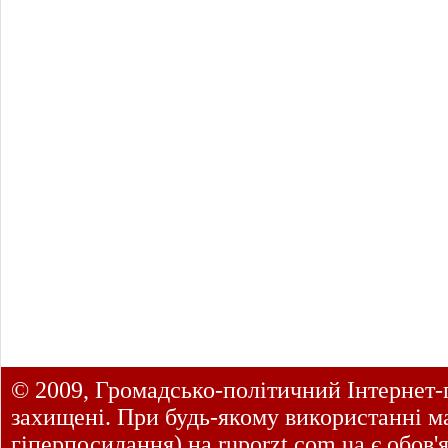
© 2009, Громадсько-політичний Інтернет-
захищені. При будь-якому використанні ма
гіперпосилання) на
ruporzt.com.ua
є обов'